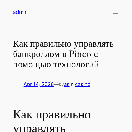
Skip
admin
to
content
Как правильно управлять
банкроллом в Pinco с
помощью технологий
Apr 14, 2026
—
as
in
casino
by
Как правильно
управлять