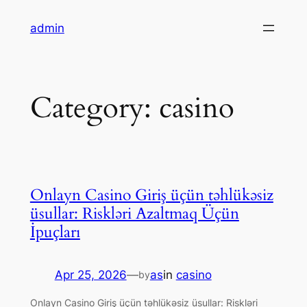
Skip
admin
to
content
Category:
casino
Onlayn Casino Giriş üçün təhlükəsiz
üsullar: Riskləri Azaltmaq Üçün
İpuçları
Apr 25, 2026
—
as
in
casino
by
Onlayn Casino Giriş üçün təhlükəsiz üsullar: Riskləri