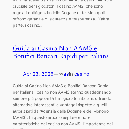
cruciale per i giocatori. I casinò AAMS, che sono
regolati dall’Agenzia delle Dogane e dei Monopoli,
offrono garanzie di sicurezza e trasparenza. D’altra
parte, i casinò…
Guida ai Casino Non AAMS e
Bonifici Bancari Rapidi per Italians
Apr 23, 2026
—
as
in
casino
by
Guida ai Casino Non AAMS e Bonifici Bancari Rapidi
per Italians I casino non AAMS stanno guadagnando
sempre più popolarità tra i giocatori italiani, offrendo
alternative interessanti e vantaggi rispetto a quelli
autorizzati dall’Agenzia delle Dogane e dei Monopoli
(AAMS). In questo articolo esploreremo le
caratteristiche dei casino non AAMS, l’importanza dei