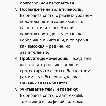
долгосрочной перспективе.
Посмотрите на волатильность:
Выбирайте слоты с разным уровнем
волатильности в зависимости от
вашего стиля игры. Низкая
волатильность дает частые, но
небольшие выигрыши, в то время
как высокая – редкие, но
значительные.
Пробуйте демо-версии:
Перед тем
как ставить реальные деньги,
протестируйте слоты в бесплатном
режиме, чтобы понять, какие
механики вам нравятся.
Учитывайте темы и графику:
Выбирайте слоты с aantrekkelijk
тематикой и графикой, которые