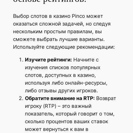
Выбор слотов в казино Pinco может
оказаться сложной задачей, но следуя
нескольким простым правилам, вы
сможете выбрать лучшие варианты.
Используйте следующие рекомендации:
Изучите рейтинги:
Начните с
изучения списков популярных
слотов, доступных в казино,
используя либо онлайн-ресурсы,
либо отзывы других игроков.
Обратите внимание на RTP:
Возврат
игроку (RTP) – это важный
показатель, который говорит о том,
сколько процентов ваших ставок
может вернуться к вам в