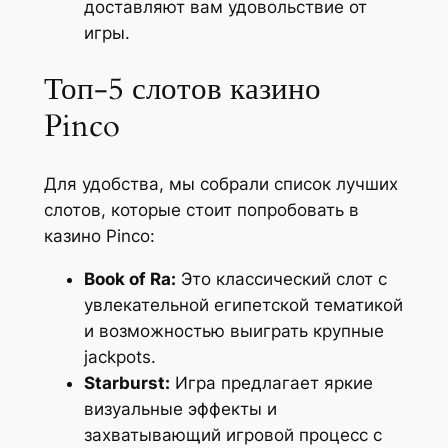
доставляют вам удовольствие от
игры.
Топ-5 слотов казино
Pinco
Для удобства, мы собрали список лучших
слотов, которые стоит попробовать в
казино Pinco:
Book of Ra:
Это классический слот с
увлекательной египетской тематикой
и возможностью выиграть крупные
jackpots.
Starburst:
Игра предлагает яркие
визуальные эффекты и
захватывающий игровой процесс с