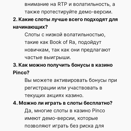
внимание на RTP и волатильность, а
также протестируйте демо-версии.
2. Какие слоты лучше всего подходят для
начинающих?
Слоты с низкой волатильностью,
такие как Book of Ra, подойдут
новичкам, так как они предлагают
частые выигрыши.
3. Как можно получить бонусы в казино
Pinco?
Вы можете активировать бонусы при
регистрации или участвовать в
текущих акциях казино.
4. Можно ли играть в слоты бесплатно?
Да, многие слоты в казино Pinco
имеют демо-версии, которые
позволяют играть без риска для