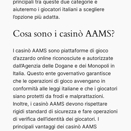
principali tra queste due categorie e
aiuteremo i giocatori italiani a scegliere
l’opzione più adatta.
Cosa sono i casinò AAMS?
I casinò AAMS sono piattaforme di gioco
d’azzardo online riconosciute e autorizzate
dall’Agenzia delle Dogane e dei Monopoli in
Italia. Questo ente governativo garantisce
che le operazioni di gioco avvengano in
conformità alle leggi italiane e che i giocatori
siano protetti da frodi e malprattazioni.
Inoltre, i casinò AAMS devono rispettare
rigidi standard di sicurezza e fare operazioni
di verifica dell’identità dei giocatori. I
principali vantaggi dei casinò AAMS