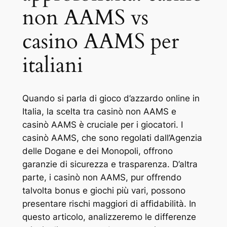
non AAMS vs
casino AAMS per
italiani
Quando si parla di gioco d’azzardo online in
Italia, la scelta tra casinò non AAMS e
casinò AAMS è cruciale per i giocatori. I
casinò AAMS, che sono regolati dall’Agenzia
delle Dogane e dei Monopoli, offrono
garanzie di sicurezza e trasparenza. D’altra
parte, i casinò non AAMS, pur offrendo
talvolta bonus e giochi più vari, possono
presentare rischi maggiori di affidabilità. In
questo articolo, analizzeremo le differenze