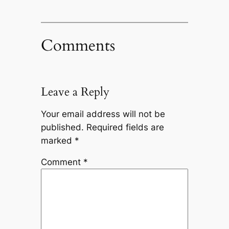
Comments
Leave a Reply
Your email address will not be
published.
Required fields are
marked
*
Comment
*