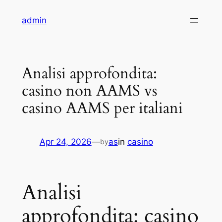
Skip
admin
to
content
Analisi approfondita:
casino non AAMS vs
casino AAMS per italiani
Apr 24, 2026
—
as
in
casino
by
Analisi
approfondita: casino