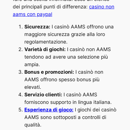
dei principali punti di differenza:
casino non
aams con paypal
Sicurezza:
I casinò AAMS offrono una
maggiore sicurezza grazie alla loro
regolamentazione.
Varietà di giochi:
I casinò non AAMS
tendono ad avere una selezione più
ampia.
Bonus e promozioni:
I casinò non
AAMS offrono spesso bonus più
elevati.
Servizio clienti:
I casinò AAMS
forniscono supporto in lingua italiana.
Esperienza di gioco:
I giochi dei casinò
AAMS sono sottoposti a controlli di
qualità.