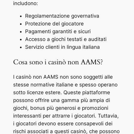
includono:
Regolamentazione governativa
Protezione del giocatore
Pagamenti garantiti e sicuri
Accesso a giochi testati e auditati
Servizio clienti in lingua italiana
Cosa sono i casinò non AAMS?
I casinò non AAMS non sono soggetti alle
stesse normative italiane e spesso operano
sotto licenze estere. Queste piattaforme
possono offrire una gamma più ampia di
giochi, bonus più generosi e promozioni
interessanti per attrarre i giocatori. Tuttavia,
i giocatori devono essere consapevoli dei
rischi associati a questi casinò, che possono