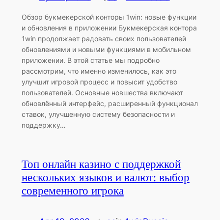
Обзор букмекерской конторы 1win: новые функции
и обновления в приложении Букмекерская контора
1win продолжает радовать своих пользователей
обновлениями и новыми функциями в мобильном
приложении. В этой статье мы подробно
рассмотрим, что именно изменилось, как это
улучшит игровой процесс и повысит удобство
пользователей. Основные новшества включают
обновлённый интерфейс, расширенный функционал
ставок, улучшенную систему безопасности и
поддержку…
Топ онлайн казино с поддержкой
нескольких языков и валют: выбор
современного игрока