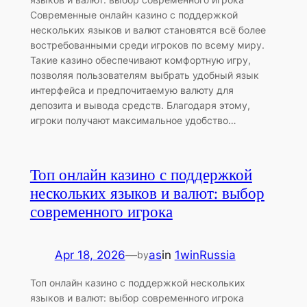
Современные онлайн казино с поддержкой
нескольких языков и валют становятся всё более
востребованными среди игроков по всему миру.
Такие казино обеспечивают комфортную игру,
позволяя пользователям выбрать удобный язык
интерфейса и предпочитаемую валюту для
депозита и вывода средств. Благодаря этому,
игроки получают максимальное удобство…
Топ онлайн казино с поддержкой
нескольких языков и валют: выбор
современного игрока
Apr 18, 2026
—
as
in
1winRussia
by
Топ онлайн казино с поддержкой нескольких
языков и валют: выбор современного игрока