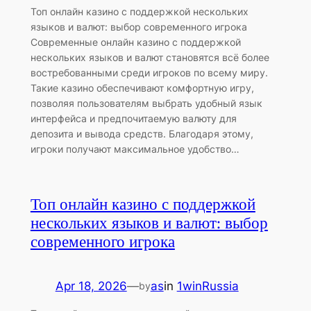
Топ онлайн казино с поддержкой нескольких
языков и валют: выбор современного игрока
Современные онлайн казино с поддержкой
нескольких языков и валют становятся всё более
востребованными среди игроков по всему миру.
Такие казино обеспечивают комфортную игру,
позволяя пользователям выбрать удобный язык
интерфейса и предпочитаемую валюту для
депозита и вывода средств. Благодаря этому,
игроки получают максимальное удобство…
Топ онлайн казино с поддержкой
нескольких языков и валют: выбор
современного игрока
Apr 18, 2026
—
as
in
1winRussia
by