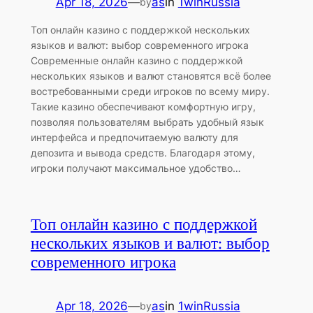
Apr 18, 2026
—
as
in
1winRussia
by
Топ онлайн казино с поддержкой нескольких
языков и валют: выбор современного игрока
Современные онлайн казино с поддержкой
нескольких языков и валют становятся всё более
востребованными среди игроков по всему миру.
Такие казино обеспечивают комфортную игру,
позволяя пользователям выбрать удобный язык
интерфейса и предпочитаемую валюту для
депозита и вывода средств. Благодаря этому,
игроки получают максимальное удобство…
Топ онлайн казино с поддержкой
нескольких языков и валют: выбор
современного игрока
Apr 18, 2026
—
as
in
1winRussia
by