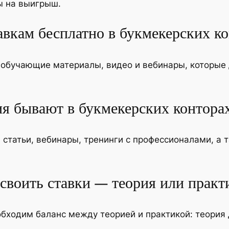
ы на выигрыш.
авкам бесплатно в букмекерских к
 обучающие материалы, видео и вебинары, которые 
ия бывают в букмекерских контора
статьи, вебинары, тренинги с профессионалами, а 
освоить ставки — теория или практ
бходим баланс между теорией и практикой: теория 