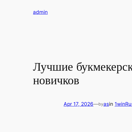
Skip
admin
to
content
Лучшие букмекерск
новичков
Apr 17, 2026
—
as
in
1winRu
by