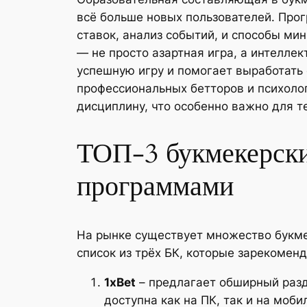
всё больше новых пользователей. Про
ставок, анализ событий, и способы мин
— не просто азартная игра, а интелл
успешную игру и помогает выработать 
профессиональных бетторов и психолог
дисциплину, что особенно важно для те
ТОП-3 букмекерск
программами
На рынке существует множество букмек
список из трёх БК, которые зарекомен
1xBet
– предлагает обширный разд
доступна как на ПК, так и на моби