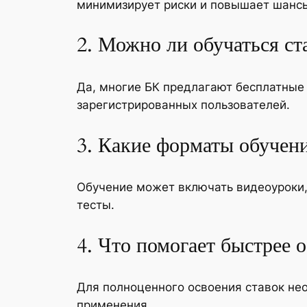
минимизирует риски и повышает шанс
2. Можно ли обучаться ст
Да, многие БК предлагают бесплатные
зарегистрированных пользователей.
3. Какие форматы обучен
Обучение может включать видеоуроки, 
тесты.
4. Что помогает быстрее 
Для полноценного освоения ставок нео
применения.