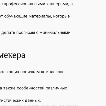
 с профессиональными капперами, а
ает обучающие материалы, которые
ся делать прогнозы с минимальными
мекера
зволяющих новичкам комплексно
 а также особенностей различных
тистических данных.