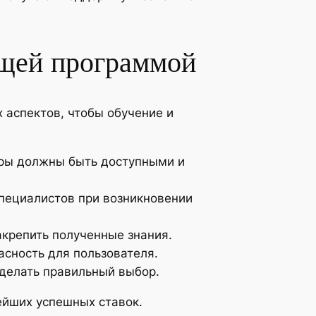
ющей программой
 аспектов, чтобы обучение и
ары должны быть доступными и
специалистов при возникновении
акрепить полученные знания.
сность для пользователя.
делать правильный выбор.
ейших успешных ставок.