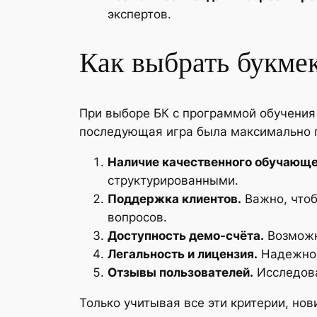
экспертов.
Как выбрать букме
При выборе БК с программой обучения
последующая игра была максимально 
Наличие качественного обучающе
структурированными.
Поддержка клиентов.
Важно, чтоб
вопросов.
Доступность демо-счёта.
Возможно
Легальность и лицензия.
Надежност
Отзывы пользователей.
Исследова
Только учитывая все эти критерии, но