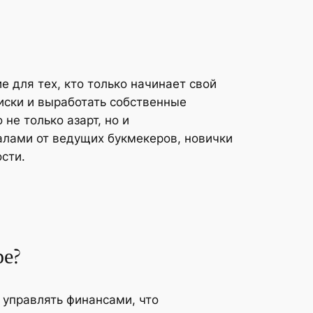
 для тех, кто только начинает свой
риски и выработать собственные
не только азарт, но и
лами от ведущих букмекеров, новички
сти.
ре?
 управлять финансами, что