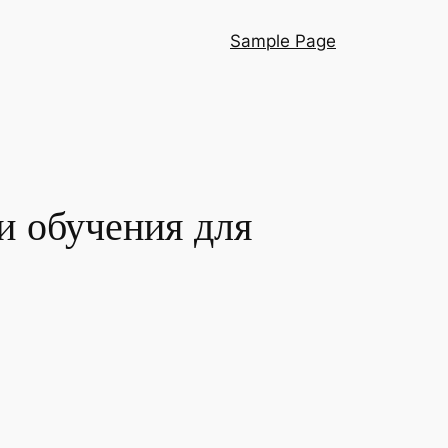
Sample Page
и обучения для