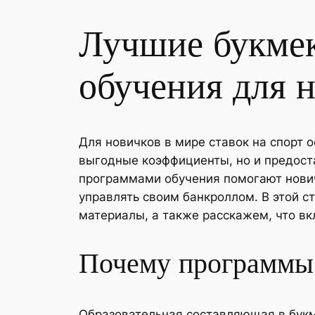
Лучшие букмек
обучения для 
Для новичков в мире ставок на спорт 
выгодные коэффициенты, но и предос
программами обучения помогают нович
управлять своим банкроллом. В этой 
материалы, а также расскажем, что вк
Почему программы 
Образовательная составляющая в букме