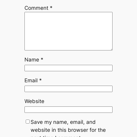
Comment
*
Name
*
Email
*
Website
Save my name, email, and
website in this browser for the