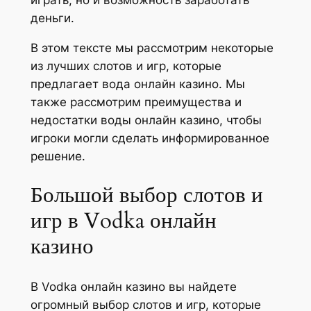
деньги.
В этом тексте мы рассмотрим некоторые
из лучших слотов и игр, которые
предлагает вода онлайн казино. Мы
также рассмотрим преимущества и
недостатки воды онлайн казино, чтобы
игроки могли сделать информированное
решение.
Большой выбор слотов и
игр в Vodka онлайн
казино
В Vodka онлайн казино вы найдете
огромный выбор слотов и игр, которые