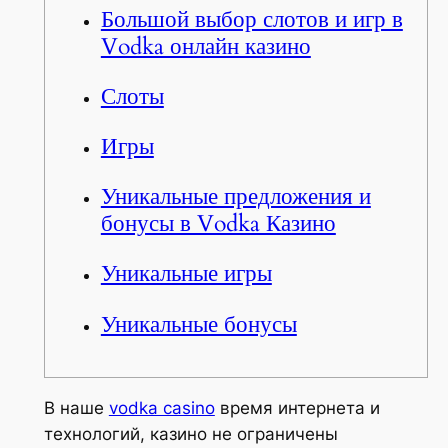
Большой выбор слотов и игр в
Vodka онлайн казино
Слоты
Игры
Уникальные предложения и
бонусы в Vodka Казино
Уникальные игры
Уникальные бонусы
В наше
vodka casino
время интернета и
технологий, казино не ограничены