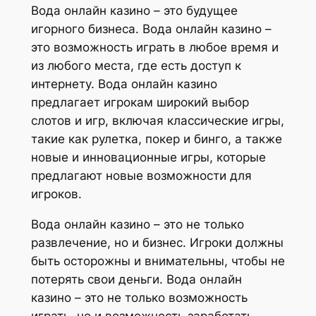
Вода онлайн казино – это будущее
игорного бизнеса. Вода онлайн казино –
это возможность играть в любое время и
из любого места, где есть доступ к
интернету. Вода онлайн казино
предлагает игрокам широкий выбор
слотов и игр, включая классические игры,
такие как рулетка, покер и бинго, а также
новые и инновационные игры, которые
предлагают новые возможности для
игроков.
Вода онлайн казино – это не только
развлечение, но и бизнес. Игроки должны
быть осторожны и внимательны, чтобы не
потерять свои деньги. Вода онлайн
казино – это не только возможность
играть, но и возможность заработать