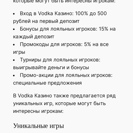
которые могут быть интересны игрокам:
Вход в Vodka Казино: 100% до 500
рублей на первый депозит
Бонусы для лояльных игроков: 15% на
каждый депозит
Промокоды для игроков: 5% на все
игры
Турниры для лояльных игроков:
выигрывайте деньги и бонусы
Промо-акции для лояльных игроков:
специальные предложения
В Vodka Казино также предлагается ряд
уникальных игр, которые могут быть
интересны игрокам:
Уникальные игры