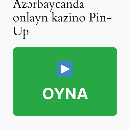
Azərbaycanda
onlayn kazino Pin-
Up
OYNA