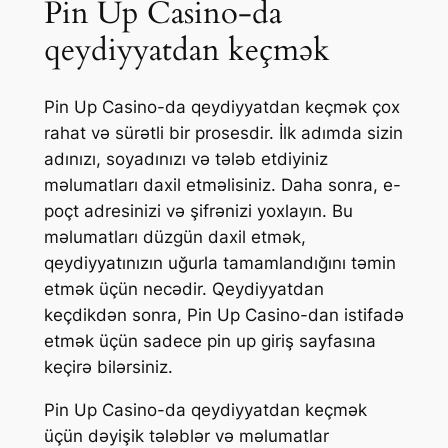
Pin Up Casino-da
qeydiyyatdan keçmək
Pin Up Casino-da qeydiyyatdan keçmək çox
rahat və sürətli bir prosesdir. İlk adımda sizin
adınızı, soyadınızı və tələb etdiyiniz
məlumatları daxil etməlisiniz. Daha sonra, e-
poçt adresinizi və şifrənizi yoxlayın. Bu
məlumatları düzgün daxil etmək,
qeydiyyatınızın uğurla tamamlandığını təmin
etmək üçün necədir. Qeydiyyatdan
keçdikdən sonra, Pin Up Casino-dan istifadə
etmək üçün sadece pin up giriş sayfasına
keçirə bilərsiniz.
Pin Up Casino-da qeydiyyatdan keçmək
üçün dəyişik tələblər və məlumatlar