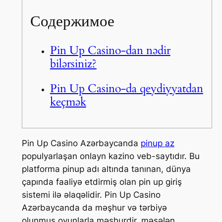
Содержимое
Pin Up Casino-dan nədir
bilərsiniz?
Pin Up Casino-da qeydiyyatdan
keçmək
Pin Up Casino Azərbaycanda
pinup az
populyarlaşan onlayn kazino veb-saytıdır. Bu
platforma pinup adı altında tanınan, dünya
çapında faaliyə etdirmiş olan pin up giriş
sistemi ilə əlaqəlidir. Pin Up Casino
Azərbaycanda da məşhur və tərbiyə
olunmuş oyunlarla məşhurdir, məsələn,