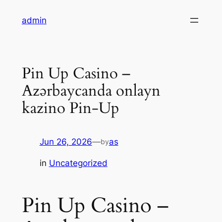
Skip
admin
to
content
Pin Up Casino –
Azərbaycanda onlayn
kazino Pin-Up
Jun 26, 2026
—
as
by
in
Uncategorized
Pin Up Casino –