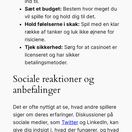
ind til.
Sæt et budget:
Bestem hvor meget du
vil spille for og hold dig til det.
Hold følelserne i skak:
Spil med en klar
række af tanker og luk ikke øjnene for
risiciene.
Tjek sikkerhed:
Sørg for at casinoet er
licenseret og har sikker
betalingsmetoder.
Sociale reaktioner og
anbefalinger
Det er ofte nyttigt at se, hvad andre spillere
siger om deres erfaringer. Diskussioner på
sociale medier, som
Twitter
og LinkedIn, kan
give dig indsigt i, hvad der fungerer, og hvad