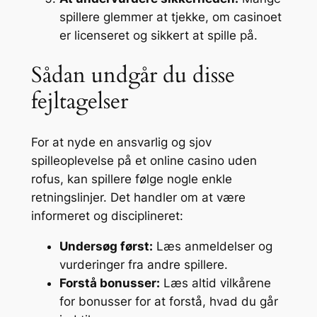
spillere glemmer at tjekke, om casinoet
er licenseret og sikkert at spille på.
Sådan undgår du disse
fejltagelser
For at nyde en ansvarlig og sjov
spilleoplevelse på et online casino uden
rofus, kan spillere følge nogle enkle
retningslinjer. Det handler om at være
informeret og disciplineret:
Undersøg først:
Læs anmeldelser og
vurderinger fra andre spillere.
Forstå bonusser:
Læs altid vilkårene
for bonusser for at forstå, hvad du går