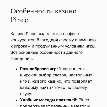
Особенности казино
Pinco
Казино Pinco выделяется на фоне
конкурентов благодаря своему вниманию
к игрокам и продуманным условиям игры.
Вот основные особенности данного
заведения:
Разнообразие игр:
У казино есть
широкий выбор слотов, настольных
игр и живого казино, что позволяет
каждому найти что-то по своему
вкусу.
Удобные методы платежей:
Pinco
поддерживает различные методы