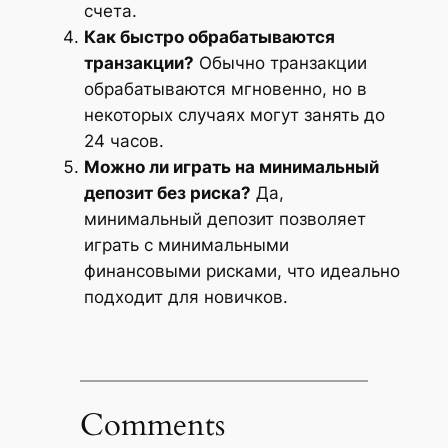
счета.
Как быстро обрабатываются
транзакции?
Обычно транзакции
обрабатываются мгновенно, но в
некоторых случаях могут занять до
24 часов.
Можно ли играть на минимальный
депозит без риска?
Да,
минимальный депозит позволяет
играть с минимальными
финансовыми рисками, что идеально
подходит для новичков.
Comments