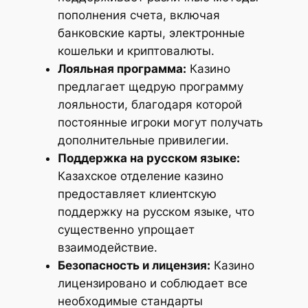
пополнения счета, включая
банковские карты, электронные
кошельки и криптовалюты.
Лояльная программа:
Казино
предлагает щедрую программу
лояльности, благодаря которой
постоянные игроки могут получать
дополнительные привилегии.
Поддержка на русском языке:
Казахское отделение казино
предоставляет клиентскую
поддержку на русском языке, что
существенно упрощает
взаимодействие.
Безопасность и лицензия:
Казино
лицензировано и соблюдает все
необходимые стандарты