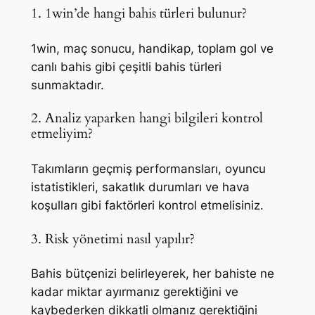
1. 1win’de hangi bahis türleri bulunur?
1win, maç sonucu, handikap, toplam gol ve
canlı bahis gibi çeşitli bahis türleri
sunmaktadır.
2. Analiz yaparken hangi bilgileri kontrol
etmeliyim?
Takımların geçmiş performansları, oyuncu
istatistikleri, sakatlık durumları ve hava
koşulları gibi faktörleri kontrol etmelisiniz.
3. Risk yönetimi nasıl yapılır?
Bahis bütçenizi belirleyerek, her bahiste ne
kadar miktar ayırmanız gerektiğini ve
kaybederken dikkatli olmanız gerektiğini