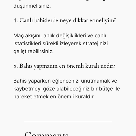
düşünmelisiniz.
4. Canlı bahislerde neye dikkat etmeliyim?
Maç akışını, anlık değişiklikleri ve canlı
istatistikleri sürekli izleyerek stratejinizi
geliştirebilirsiniz.
5. Bahis yapmanın en önemli kuralı nedir?
Bahis yaparken eğlencenizi unutmamak ve
kaybetmeyi göze alabileceğiniz bir bütçe ile
hareket etmek en önemli kuraldır.
Comments