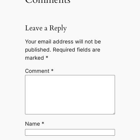
Leave a Reply
Your email address will not be
published.
Required fields are
marked
*
Comment
*
Name
*