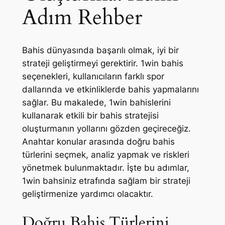
Adım Rehber
Bahis dünyasında başarılı olmak, iyi bir
strateji geliştirmeyi gerektirir. 1win bahis
seçenekleri, kullanıcıların farklı spor
dallarında ve etkinliklerde bahis yapmalarını
sağlar. Bu makalede, 1win bahislerini
kullanarak etkili bir bahis stratejisi
oluşturmanın yollarını gözden geçireceğiz.
Anahtar konular arasında doğru bahis
türlerini seçmek, analiz yapmak ve riskleri
yönetmek bulunmaktadır. İşte bu adımlar,
1win bahsiniz etrafında sağlam bir strateji
geliştirmenize yardımcı olacaktır.
Doğru Bahis Türlerini