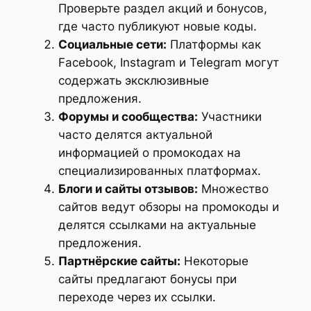
Проверьте раздел акций и бонусов,
где часто публикуют новые коды.
Социальные сети:
Платформы как
Facebook, Instagram и Telegram могут
содержать эксклюзивные
предложения.
Форумы и сообщества:
Участники
часто делятся актуальной
информацией о промокодах на
специализированных платформах.
Блоги и сайты отзывов:
Множество
сайтов ведут обзоры на промокоды и
делятся ссылками на актуальные
предложения.
Партнёрские сайты:
Некоторые
сайты предлагают бонусы при
переходе через их ссылки.