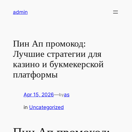
Skip
admin
to
content
Пин Ап промокод:
Лучшие стратегии для
казино и букмекерской
платформы
Apr 15, 2026
—
as
by
in
Uncategorized