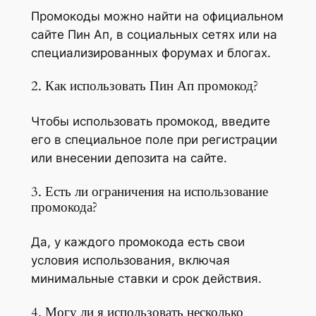
Промокоды можно найти на официальном
сайте Пин Ап, в социальных сетях или на
специализированных форумах и блогах.
2. Как использовать Пин Ап промокод?
Чтобы использовать промокод, введите
его в специальное поле при регистрации
или внесении депозита на сайте.
3. Есть ли ограничения на использование
промокода?
Да, у каждого промокода есть свои
условия использования, включая
минимальные ставки и срок действия.
4. Могу ли я использовать несколько