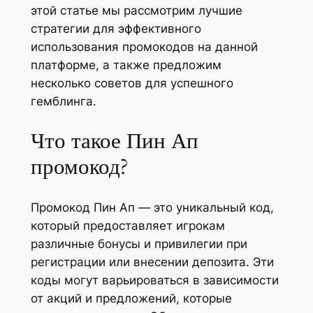
этой статье мы рассмотрим лучшие
стратегии для эффективного
использования промокодов на данной
платформе, а также предложим
несколько советов для успешного
гемблинга.
Что такое Пин Ап
промокод?
Промокод Пин Ап — это уникальный код,
который предоставляет игрокам
различные бонусы и привилегии при
регистрации или внесении депозита. Эти
коды могут варьироваться в зависимости
от акций и предложений, которые