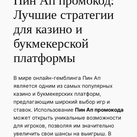
Пин Ап промокод:
Лучшие стратегии
для казино и
букмекерской
платформы
В мире онлайн-гемблинга Пин Ап
является одним из самых популярных
казино и букмекерских платформ,
предлагающим широкий выбор игр и
ставок. Использование
Пин Ап промокода
может открыть уникальные возможности
для игроков, позволяя им значительно
увеличить свои шансы на выигрыш. В