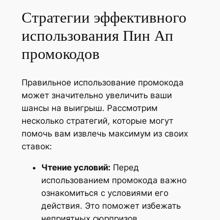
Стратегии эффективного
использования Пин Ап
промокодов
Правильное использование промокода
может значительно увеличить ваши
шансы на выигрыш. Рассмотрим
несколько стратегий, которые могут
помочь вам извлечь максимум из своих
ставок:
Чтение условий:
Перед
использованием промокода важно
ознакомиться с условиями его
действия. Это поможет избежать
неприятных сюрпризов.