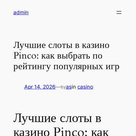
Skip
admin
to
content
Лучшие слоты в казино
Pinco: как выбрать по
рейтингу популярных игр
Apr 14, 2026
—
as
in
casino
by
Лучшие слоты в
казино Pinco: как