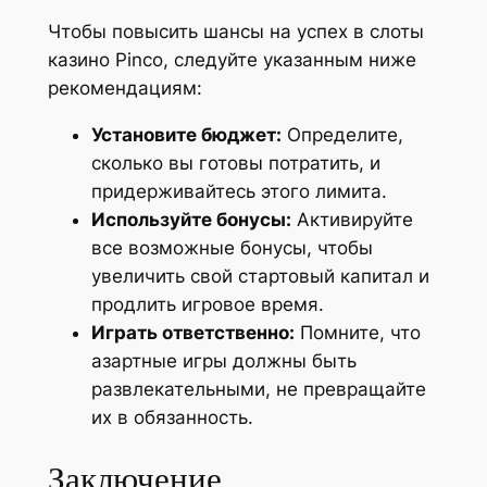
Чтобы повысить шансы на успех в слоты
казино Pinco, следуйте указанным ниже
рекомендациям:
Установите бюджет:
Определите,
сколько вы готовы потратить, и
придерживайтесь этого лимита.
Используйте бонусы:
Активируйте
все возможные бонусы, чтобы
увеличить свой стартовый капитал и
продлить игровое время.
Играть ответственно:
Помните, что
азартные игры должны быть
развлекательными, не превращайте
их в обязанность.
Заключение