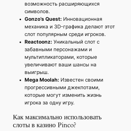
возможность расширяющихся
символов.
Gonzo’s Quest:
Инновационная
механика и 3D-графика делают этот
слот популярным среди игроков.
Reactoonz:
Уникальный слот с
забавными персонажами и
мультипликаторами, которые
увеличивают ваши шансы на
выигрыш.
Mega Moolah:
Известен своими
прогрессивными джекпотами,
которые могут изменить жизнь
игрока за одну игру.
Как максимально использовать
слоты в казино Pinco?