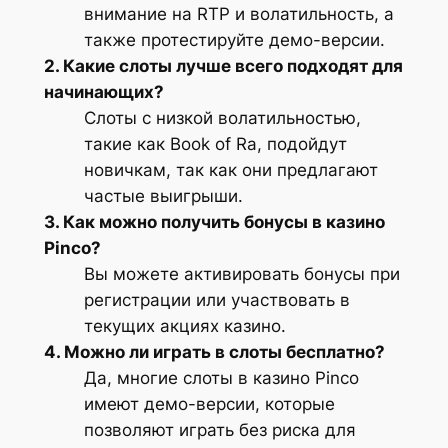
внимание на RTP и волатильность, а
также протестируйте демо-версии.
2. Какие слоты лучше всего подходят для
начинающих?
Слоты с низкой волатильностью,
такие как Book of Ra, подойдут
новичкам, так как они предлагают
частые выигрыши.
3. Как можно получить бонусы в казино
Pinco?
Вы можете активировать бонусы при
регистрации или участвовать в
текущих акциях казино.
4. Можно ли играть в слоты бесплатно?
Да, многие слоты в казино Pinco
имеют демо-версии, которые
позволяют играть без риска для