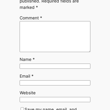
published.
Required fields are
marked
*
Comment
*
Name
*
Email
*
Website
Save my name, email, and