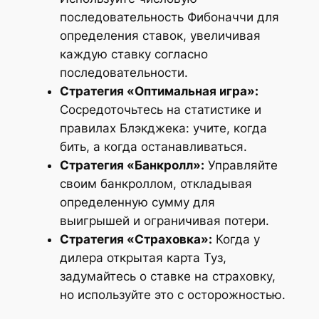
последовательность Фибоначчи для
определения ставок, увеличивая
каждую ставку согласно
последовательности.
Стратегия «Оптимальная игра»:
Сосредоточьтесь на статистике и
правилах Блэкджека: учите, когда
бить, а когда останавливаться.
Стратегия «Банкролл»:
Управляйте
своим банкроллом, откладывая
определенную сумму для
выигрышей и ограничивая потери.
Стратегия «Страховка»:
Когда у
дилера открытая карта Туз,
задумайтесь о ставке на страховку,
но используйте это с осторожностью.