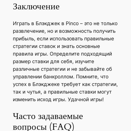
Заключение
Играть в Блэкджек в Pinco – это не только
развлечение, но и возможность получить
прибыль, если использовать правильные
стратегии ставок и знать основные
правила игры. Определите подходящий
размер ставки для себя, изучите
различные стратегии и не забывайте об
управлении банкроллом. Помните, что
успех в Блэкджеке требует как стратегии,
так и чутья, а правильные ставки могут
изменить исход игры. Удачной игры!
Часто задаваемые
вопросы (FAQ)