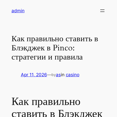
Skip
admin
to
content
Как правильно ставить в
Блэкджек в Pinco:
стратегии и правила
Apr 11, 2026
—
as
in
casino
by
Как правильно
ставить в Блэкджек