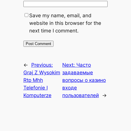
Save my name, email, and
website in this browser for the
next time I comment.
←
Previous:
Next:
Часто
Graj Z Wysokim
задаваемые
Rtp Mhh
вопросы о казино
Telefonie I
входе
Komputerze
пользователей
→