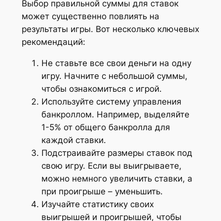
Выбор правильной суммы для ставок
может существенно повлиять на
результаты игры. Вот несколько ключевых
рекомендаций:
Не ставьте все свои деньги на одну
игру. Начните с небольшой суммы,
чтобы ознакомиться с игрой.
Используйте систему управления
банкроллом. Например, выделяйте
1-5% от общего банкролла для
каждой ставки.
Подстраивайте размеры ставок под
свою игру. Если вы выигрываете,
можно немного увеличить ставки, а
при проигрыше – уменьшить.
Изучайте статистику своих
выигрышей и проигрышей, чтобы