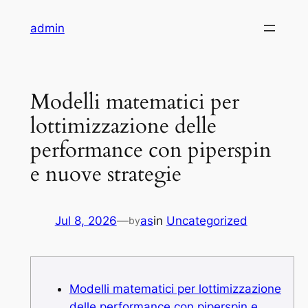
Skip
admin
to
content
Modelli matematici per
lottimizzazione delle
performance con piperspin
e nuove strategie
Jul 8, 2026
—
as
in
Uncategorized
by
Modelli matematici per lottimizzazione
delle performance con piperspin e