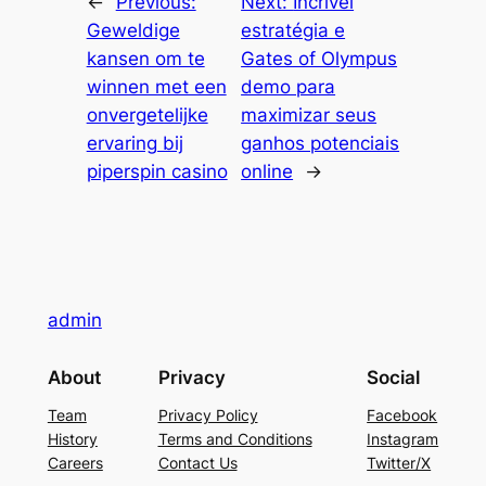
←
Previous:
Next:
Incrível
Geweldige
estratégia e
kansen om te
Gates of Olympus
winnen met een
demo para
onvergetelijke
maximizar seus
ervaring bij
ganhos potenciais
piperspin casino
online
→
admin
About
Privacy
Social
Team
Privacy Policy
Facebook
History
Terms and Conditions
Instagram
Careers
Contact Us
Twitter/X