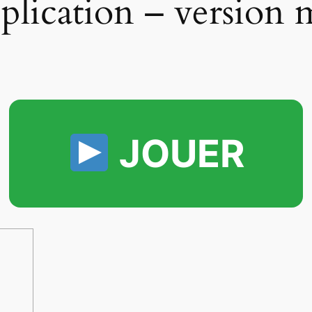
plication – version 
JOUER