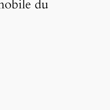
mobile du