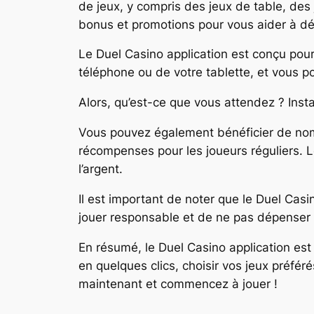
de jeux, y compris des jeux de table, de
bonus et promotions pour vous aider à dé
Le Duel Casino application est conçu pour 
téléphone ou de votre tablette, et vous p
Alors, qu’est-ce que vous attendez ? Inst
Vous pouvez également bénéficier de nom
récompenses pour les joueurs réguliers. L
l’argent.
Il est important de noter que le Duel Cas
jouer responsable et de ne pas dépenser
En résumé, le Duel Casino application est
en quelques clics, choisir vos jeux préfér
maintenant et commencez à jouer !