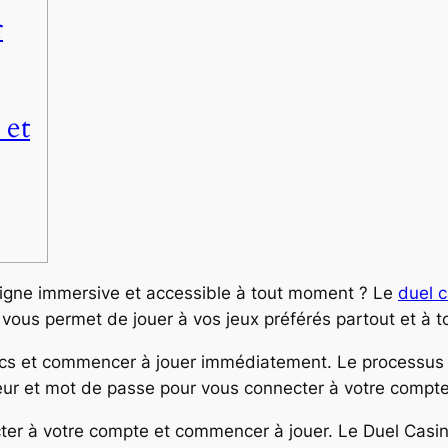
r
 et
ligne immersive et accessible à tout moment ? Le
duel 
 vous permet de jouer à vos jeux préférés partout et à 
cs et commencer à jouer immédiatement. Le processus d’i
teur et mot de passe pour vous connecter à votre compte
cter à votre compte et commencer à jouer. Le Duel Casin