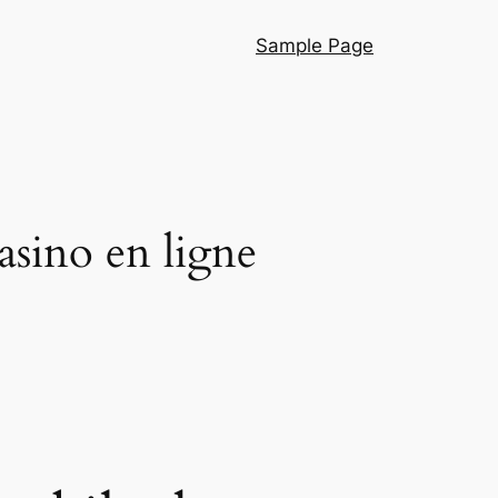
Sample Page
asino en ligne