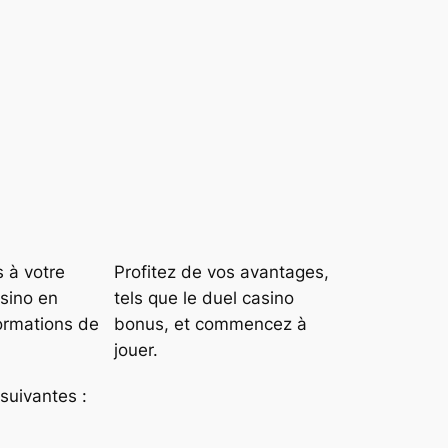
 à votre
Profitez de vos avantages,
sino en
tels que le duel casino
formations de
bonus, et commencez à
jouer.
 suivantes :