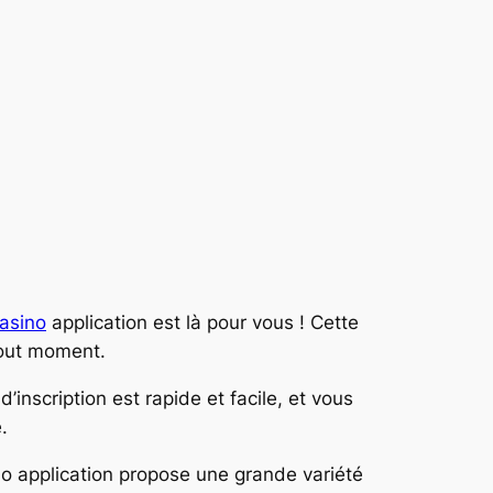
casino
application est là pour vous ! Cette
tout moment.
nscription est rapide et facile, et vous
.
o application propose une grande variété