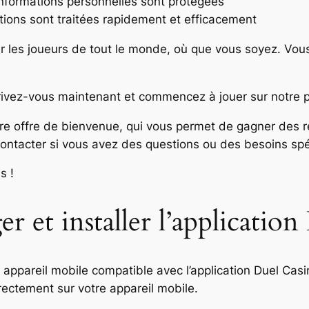
 informations personnelles sont protégées
ctions sont traitées rapidement et efficacement
our les joueurs de tout le monde, où que vous soyez. Vo
crivez-vous maintenant et commencez à jouer sur notre p
re offre de bienvenue, qui vous permet de gagner des 
ontacter si vous avez des questions ou des besoins spé
s !
 et installer l’applicatio
ppareil mobile compatible avec l’application Duel Casin
directement sur votre appareil mobile.