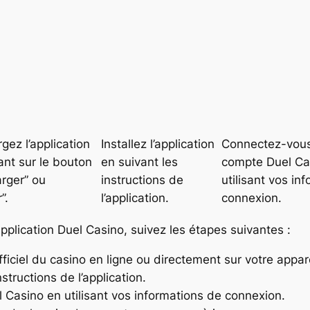
gez l’application
Installez l’application
Connectez-vous
ant sur le bouton
en suivant les
compte Duel Ca
rger” ou
instructions de
utilisant vos in
”.
l’application.
connexion.
application Duel Casino, suivez les étapes suivantes :
officiel du casino en ligne ou directement sur votre appar
nstructions de l’application.
Casino en utilisant vos informations de connexion.