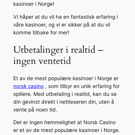
kasinoer i Norge!
Vi håper at du vil ha en fantastisk erfaring i
våre kasinoer, og vi er sikker på at du vil
komme tilbake for mer!
Utbetalinger i realtid –
ingen ventetid
Et av de mest populære kasinoer i Norge er
norsk casino
, som tilbyr en unik erfaring for
spillere. Med utbetaling i realtid, kan du se
din gevinst direkt i nettleseren din, uten å
vente på noen tid.
Det er ingen hemmelighet at Norsk Casino
er et av de mest populære kasinoer i Norge.