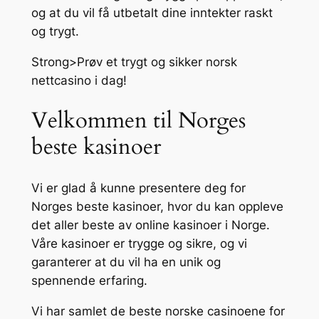
og at du vil få utbetalt dine inntekter raskt
og trygt.
Strong>Prøv et trygt og sikker norsk
nettcasino i dag!
Velkommen til Norges
beste kasinoer
Vi er glad å kunne presentere deg for
Norges beste kasinoer, hvor du kan oppleve
det aller beste av online kasinoer i Norge.
Våre kasinoer er trygge og sikre, og vi
garanterer at du vil ha en unik og
spennende erfaring.
Vi har samlet de beste norske casinoene for