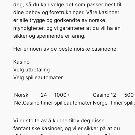
deg, så du kan velge det som passer best til
dine behov og foretrukninger. Våre kasinoer
er alle trygge og godkendte av norske
myndigheter, og vi garanterer at du vil ha en
sikker og spennende erfaring.
Her er noen av de beste norske casinoene:
Kasino
Velg utbetaling
Velg spilleautomater
Norsk
24
1000+
Casino
12
500
NetCasino
timer
spilleautomater
Norge
timer
spil
Vi er stolte av å kunne tilby deg disse
fantastiske kasinoer, og vi er sikker på at du