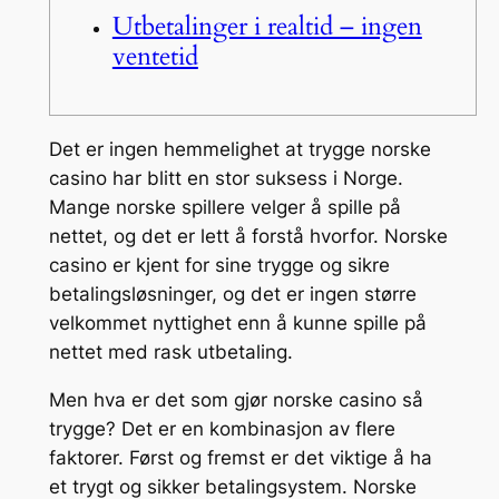
Utbetalinger i realtid – ingen
ventetid
Det er ingen hemmelighet at trygge norske
casino har blitt en stor suksess i Norge.
Mange norske spillere velger å spille på
nettet, og det er lett å forstå hvorfor. Norske
casino er kjent for sine trygge og sikre
betalingsløsninger, og det er ingen større
velkommet nyttighet enn å kunne spille på
nettet med rask utbetaling.
Men hva er det som gjør norske casino så
trygge? Det er en kombinasjon av flere
faktorer. Først og fremst er det viktige å ha
et trygt og sikker betalingsystem. Norske