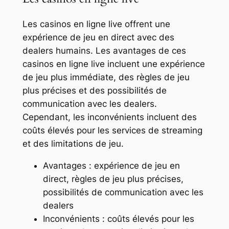
Les casinos en ligne live offrent une
expérience de jeu en direct avec des
dealers humains. Les avantages de ces
casinos en ligne live incluent une expérience
de jeu plus immédiate, des règles de jeu
plus précises et des possibilités de
communication avec les dealers.
Cependant, les inconvénients incluent des
coûts élevés pour les services de streaming
et des limitations de jeu.
Avantages : expérience de jeu en
direct, règles de jeu plus précises,
possibilités de communication avec les
dealers
Inconvénients : coûts élevés pour les