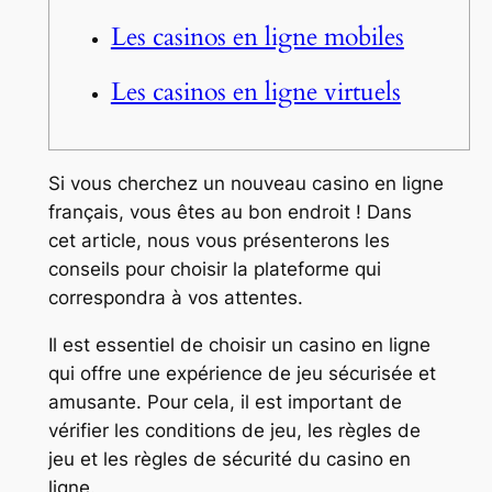
Les casinos en ligne mobiles
Les casinos en ligne virtuels
Si vous cherchez un nouveau casino en ligne
français, vous êtes au bon endroit ! Dans
cet article, nous vous présenterons les
conseils pour choisir la plateforme qui
correspondra à vos attentes.
Il est essentiel de choisir un casino en ligne
qui offre une expérience de jeu sécurisée et
amusante. Pour cela, il est important de
vérifier les conditions de jeu, les règles de
jeu et les règles de sécurité du casino en
ligne.