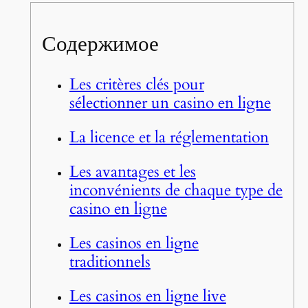
Содержимое
Les critères clés pour
sélectionner un casino en ligne
La licence et la réglementation
Les avantages et les
inconvénients de chaque type de
casino en ligne
Les casinos en ligne
traditionnels
Les casinos en ligne live