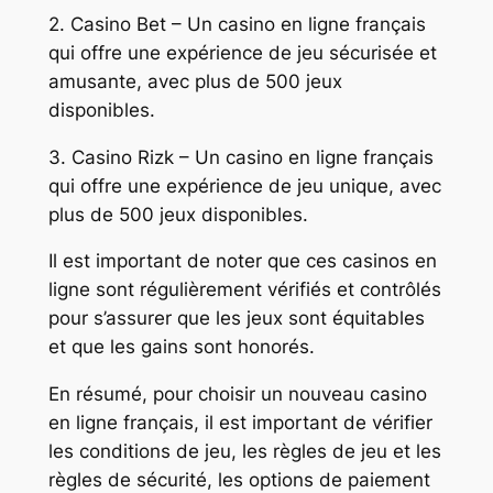
2. Casino Bet – Un casino en ligne français
qui offre une expérience de jeu sécurisée et
amusante, avec plus de 500 jeux
disponibles.
3. Casino Rizk – Un casino en ligne français
qui offre une expérience de jeu unique, avec
plus de 500 jeux disponibles.
Il est important de noter que ces casinos en
ligne sont régulièrement vérifiés et contrôlés
pour s’assurer que les jeux sont équitables
et que les gains sont honorés.
En résumé, pour choisir un nouveau casino
en ligne français, il est important de vérifier
les conditions de jeu, les règles de jeu et les
règles de sécurité, les options de paiement