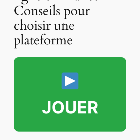
Conseils pour
choisir une
plateforme
JOUER