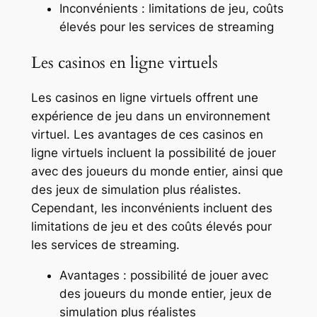
Inconvénients : limitations de jeu, coûts
élevés pour les services de streaming
Les casinos en ligne virtuels
Les casinos en ligne virtuels offrent une
expérience de jeu dans un environnement
virtuel. Les avantages de ces casinos en
ligne virtuels incluent la possibilité de jouer
avec des joueurs du monde entier, ainsi que
des jeux de simulation plus réalistes.
Cependant, les inconvénients incluent des
limitations de jeu et des coûts élevés pour
les services de streaming.
Avantages : possibilité de jouer avec
des joueurs du monde entier, jeux de
simulation plus réalistes