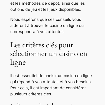
et les méthodes de dépôt, ainsi que les
options de jeu et les jeux disponibles.
Nous espérons que ces conseils vous
aideront à trouver le casino en ligne qui
correspondra à vos attentes.
Les critères clés pour
sélectionner un casino en
ligne
Il est essentiel de choisir un casino en ligne
qui répond à vos attentes et à vos besoins.
Pour cela, il est important de considérer
plusieurs critères clés.