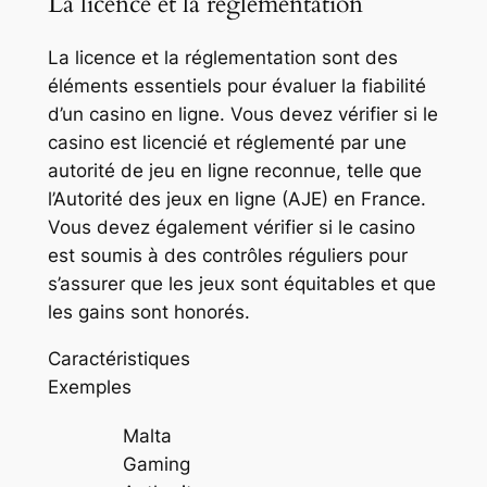
La licence et la réglementation
La licence et la réglementation sont des
éléments essentiels pour évaluer la fiabilité
d’un casino en ligne. Vous devez vérifier si le
casino est licencié et réglementé par une
autorité de jeu en ligne reconnue, telle que
l’Autorité des jeux en ligne (AJE) en France.
Vous devez également vérifier si le casino
est soumis à des contrôles réguliers pour
s’assurer que les jeux sont équitables et que
les gains sont honorés.
Caractéristiques
Exemples
Malta
Gaming