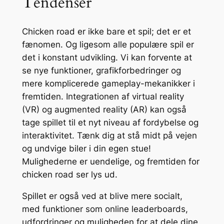
Tendenser
Chicken road er ikke bare et spil; det er et
fænomen. Og ligesom alle populære spil er
det i konstant udvikling. Vi kan forvente at
se nye funktioner, grafikforbedringer og
mere komplicerede gameplay-mekanikker i
fremtiden. Integrationen af virtual reality
(VR) og augmented reality (AR) kan også
tage spillet til et nyt niveau af fordybelse og
interaktivitet. Tænk dig at stå midt på vejen
og undvige biler i din egen stue!
Mulighederne er uendelige, og fremtiden for
chicken road ser lys ud.
Spillet er også ved at blive mere socialt,
med funktioner som online leaderboards,
udfordringer og muligheden for at dele dine