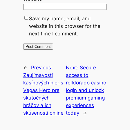
Save my name, email, and
website in this browser for the
next time I comment.
←
Previous:
Next:
Secure
Zaujímavosti
access to
kasínových hier s
rolldorado casino
Vegas Hero pre
login and unlock
skutočných
premium gaming
hráčov a ich
experiences
skúsenosti online
today
→