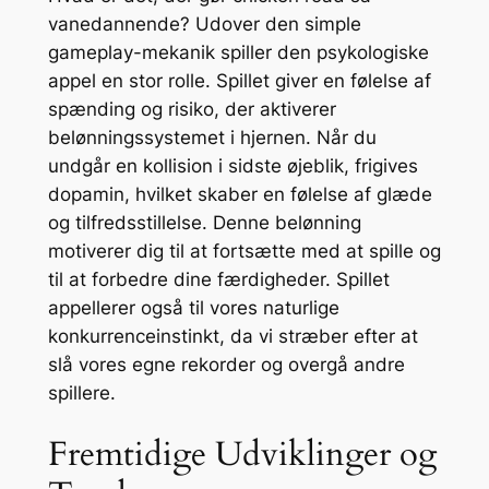
vanedannende? Udover den simple
gameplay-mekanik spiller den psykologiske
appel en stor rolle. Spillet giver en følelse af
spænding og risiko, der aktiverer
belønningssystemet i hjernen. Når du
undgår en kollision i sidste øjeblik, frigives
dopamin, hvilket skaber en følelse af glæde
og tilfredsstillelse. Denne belønning
motiverer dig til at fortsætte med at spille og
til at forbedre dine færdigheder. Spillet
appellerer også til vores naturlige
konkurrenceinstinkt, da vi stræber efter at
slå vores egne rekorder og overgå andre
spillere.
Fremtidige Udviklinger og