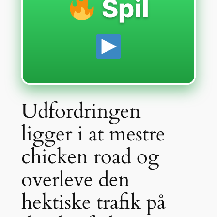
Spil
Udfordringen
ligger i at mestre
chicken road og
overleve den
hektiske trafik på