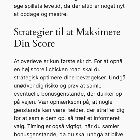
øge spillets levetid, da der altid er noget nyt
at opdage og mestre.
Strategier til at Maksimere
Din Score
At overleve er kun første skridt. For at opnå
en høj score i chicken road skal du
strategisk optimere dine bevægelser. Undgå
unødvendig risiko og prøv at samle
eventuelle bonusgenstande, der dukker op
på vejen. Vær opmærksom på, at nogle
genstande kan være fælder, der straffer dig
for at samle dem op, så træf et informeret
valg. Timing er også vigtigt, når du samler
bonusgenstande, da du skal undgå at blive