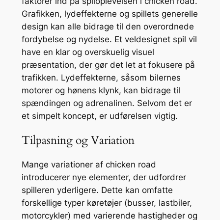
faktorer ind på spiloplevelsen i chicken road.
Grafikken, lydeffekterne og spillets generelle
design kan alle bidrage til den overordnede
fordybelse og nydelse. Et veldesignet spil vil
have en klar og overskuelig visuel
præsentation, der gør det let at fokusere på
trafikken. Lydeffekterne, såsom bilernes
motorer og hønens klynk, kan bidrage til
spændingen og adrenalinen. Selvom det er
et simpelt koncept, er udførelsen vigtig.
Tilpasning og Variation
Mange variationer af chicken road
introducerer nye elementer, der udfordrer
spilleren yderligere. Dette kan omfatte
forskellige typer køretøjer (busser, lastbiler,
motorcykler) med varierende hastigheder og