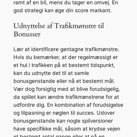
ramt af en bil, mens du tager en omvej. En
god strategi kan øge din score markant.
Udnyttelse af Trafikmønstre til
Bonusser
Lær at identificere gentagne trafikmønstre.
Hvis du bemærker, at der regelmæssigt er
et hul i trafikken på et bestemt tidspunkt,
kan du udnytte det til at samle
bonusgenstande eller nå et bestemt mål.
Vær dog forsigtig med at blive forudsigelig,
da spillet kan ændre trafikmønstrene for at
udfordre dig. En kombination af forudsigelse
og tilpasning er nøglen til succes. Udover
bonusgenstande kan nogle spilversioner
have specifikke mål, såsom at krydse vejen
et bestemt antal gange eller at nå en