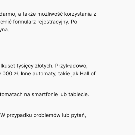
darmo, a także możliwość korzystania z
łnić formularz rejestracyjny. Po
yna.
lkuset tysięcy złotych. Przykładowo,
00 zł. Inne automaty, takie jak Hall of
utomatach na smartfonie lub tablecie.
k. W przypadku problemów lub pytań,