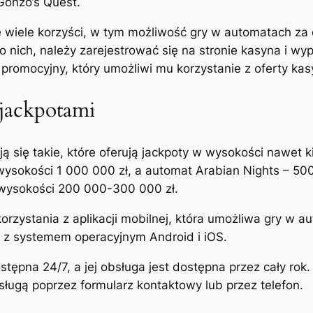
 Gonzo’s Quest.
 wiele korzyści, w tym możliwość gry w automatach za 
nich, należy zarejestrować się na stronie kasyna i wype
promocyjny, który umożliwi mu korzystanie z oferty kas
jackpotami
się takie, które oferują jackpoty w wysokości nawet ki
sokości 1 000 000 zł, a automat Arabian Nights – 500 0
 wysokości 200 000-300 000 zł.
rzystania z aplikacji mobilnej, która umożliwa gry w a
w z systemem operacyjnym Android i iOS.
tępna 24/7, a jej obsługa jest dostępna przez cały ro
ługą poprzez formularz kontaktowy lub przez telefon.