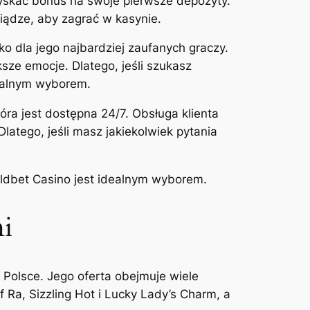
yskać bonus na swoje pierwsze depozyty.
iądze, aby zagrać w kasynie.
o dla jego najbardziej zaufanych graczy.
ze emocje. Dlatego, jeśli szukasz
dealnym wyborem.
óra jest dostępna 24/7. Obsługa klienta
latego, jeśli masz jakiekolwiek pytania
Goldbet Casino jest idealnym wyborem.
i
 Polsce. Jego oferta obejmuje wiele
f Ra, Sizzling Hot i Lucky Lady’s Charm, a