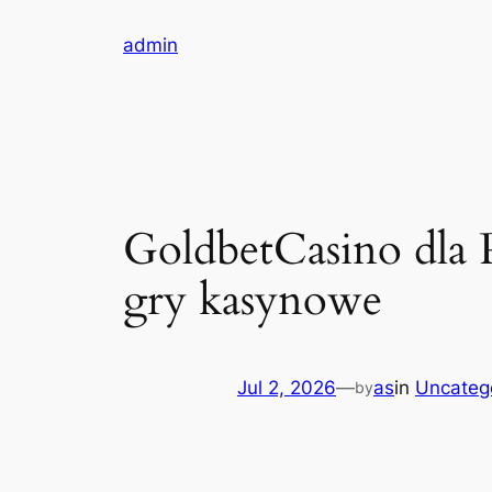
Skip
admin
to
content
GoldbetCasino dla 
gry kasynowe
Jul 2, 2026
—
as
in
Uncateg
by