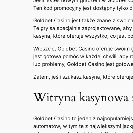
Jeśli jesteś nowym graczem w Goldbet C
Ten kod promocyjny jest dostępny tylko 
Goldbet Casino jest także znane z swoich
Te gry są specjalnie zaprojektowane, ab
kasyna, które oferuje wszystko, co jest 
Wreszcie, Goldbet Casino oferuje swoim g
jest gotowa pomóc w każdej chwili, aby r
lub problemy, Goldbet Casino jest gotow
Zatem, jeśli szukasz kasyna, które oferu
Witryna kasynowa 
Goldbet Casino to jeden z najpopularniej
automatów, w tym te z największymi jackpo