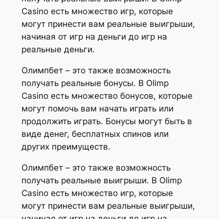
Casino есть множество игр, которые
могут принести вам реальные выигрыши,
начиная от игр на деньги до игр на
реальные деньги.
Олимпбет – это также возможность
получать реальные бонусы. В Olimp
Casino есть множество бонусов, которые
могут помочь вам начать играть или
продолжить играть. Бонусы могут быть в
виде денег, бесплатных спинов или
других преимуществ.
Олимпбет – это также возможность
получать реальные выигрыши. В Olimp
Casino есть множество игр, которые
могут принести вам реальные выигрыши,
начиная от игр на деньги до игр на