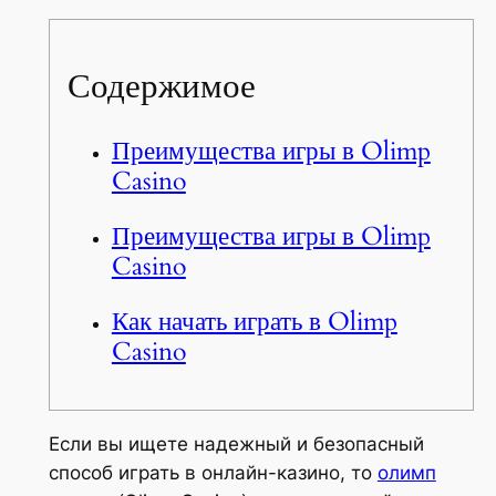
Содержимое
Преимущества игры в Olimp
Casino
Преимущества игры в Olimp
Casino
Как начать играть в Olimp
Casino
Если вы ищете надежный и безопасный
способ играть в онлайн-казино, то
олимп