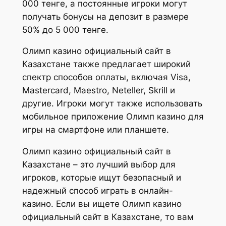
000 тенге, а постоянные игроки могут
получать бонусы на депозит в размере
50% до 5 000 тенге.
Олимп казино официальный сайт в
Казахстане также предлагает широкий
спектр способов оплаты, включая Visa,
Mastercard, Maestro, Neteller, Skrill и
другие. Игроки могут также использовать
мобильное приложение Олимп казино для
игры на смартфоне или планшете.
Олимп казино официальный сайт в
Казахстане – это лучший выбор для
игроков, которые ищут безопасный и
надежный способ играть в онлайн-
казино. Если вы ищете Олимп казино
официальный сайт в Казахстане, то вам