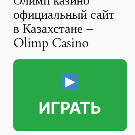
Олимп казино
официальный сайт
в Казахстане –
Olimp Casino
ИГРАТЬ