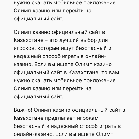
нужно скачать мобильное приложение
Олимп казино или перейти на
официальный сайт.
Олимп казино официальный сайт в
Казахстане – это лучший выбор для
игроков, которые ищут безопасный и
надежный способ играть в онлайн-
казино. Если вы ищете Олимп казино
официальный сайт в Казахстане, то вам
нужно скачать мобильное приложение
Олимп казино или перейти на
официальный сайт.
Важно! Олимп казино официальный сайт в
Казахстане предлагает игрокам
безопасный и надежный способ играть в
онлайн-казино. Если вы ищете Олимп