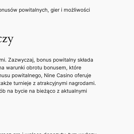
onusów powitalnych, gier i możliwości
czy
mi. Zazwyczaj, bonus powitalny składa
na warunki obrotu bonusem, które
nusu powitalnego, Nine Casino oferuje
akże turnieje z atrakcyjnymi nagrodami.
ób na bycie na bieżąco z aktualnymi