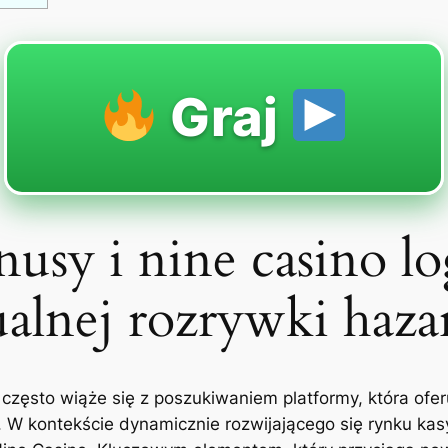
Graj
usy i nine casino lo
ualnej rozrywki haz
ęsto wiąże się z poszukiwaniem platformy, która oferuj
. W kontekście dynamicznie rozwijającego się rynku kas