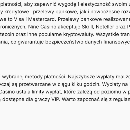
 płatności, aby zapewnić wygodę i elastyczność swoim 
y kredytowe i przelewy bankowe, jak i nowoczesne rozwią
we to Visa i Mastercard. Przelewy bankowe realizowane
tronicznych, Nine Casino akceptuje Skrill, Neteller oraz
Litecoin oraz inne popularne kryptowaluty. Wszystkie tr
nia, co gwarantuje bezpieczeństwo danych finansowyc
 wybranej metody płatności. Najszybsze wypłaty realiz
wyczaj są przetwarzane w ciągu kilku godzin. Wypłaty n
Casino ustala limity wypłat, które zależą od poziomu w
są dostępne dla graczy VIP. Warto zapoznać się z regul