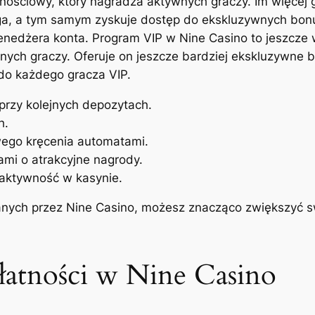
lnościowy, który nagradza aktywnych graczy. Im więcej 
ąga, a tym samym zyskuje dostęp do ekskluzywnych bo
edżera konta. Program VIP w Nine Casino to jeszcze w
ywnych graczy. Oferuje on jeszcze bardziej ekskluzywne 
do każdego gracza VIP.
rzy kolejnych depozytach.
h.
ego kręcenia automatami.
zami o atrakcyjne nagrody.
 aktywność w kasynie.
anych przez Nine Casino, możesz znacząco zwiększyć s
łatności w Nine Casino