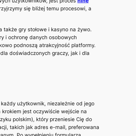
wych użytkowników, jest proces
nine
przyjrzymy się bliżej temu procesowi, a
a także gry stołowe i kasyno na żywo.
gry i ochronę danych osobowych
tkowo podnoszą atrakcyjność platformy.
dla doświadczonych graczy, jak i dla
y każdy użytkownik, niezależnie od jego
krokiem jest oczywiście wejście na
zyku polskim), który przeniesie Cię do
ji, takich jak adres e-mail, preferowana
łanym. Po wypełnieniu formularza,