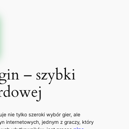
gin – szybki
ardowej
e nie tylko szeroki wybór gier, ale
yn internetowych, jednym z graczy, który