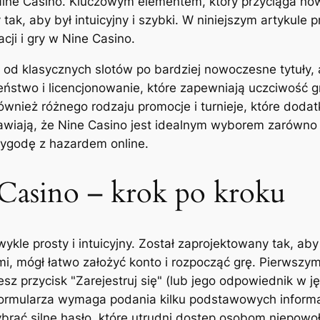
 Nine Casino. Kluczowym elementem, który przyciąga no
 tak, aby był intuicyjny i szybki. W niniejszym artykule 
cji i gry w Nine Casino.
, od klasycznych slotów po bardziej nowoczesne tytuły, 
ństwo i licencjonowanie, które zapewniają uczciwość 
wnież różnego rodzaju promocje i turnieje, które doda
rawiają, że Nine Casino jest idealnym wyborem zarówno 
zygodę z hazardem online.
 Casino – krok po kroku
wykle prosty i intuicyjny. Został zaprojektowany tak, ab
, mógł łatwo założyć konto i rozpocząć grę. Pierwszym 
sz przycisk "Zarejestruj się" (lub jego odpowiednik w ję
formularza wymaga podania kilku podstawowych informac
wybrać silne hasło, które utrudni dostęp osobom niepowo