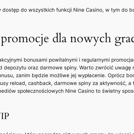
y dostęp do wszystkich funkcji Nine Casino, w tym do b
 promocje dla nowych gra
akcyjnymi bonusami powitalnymi i regularnymi promocja
od depozytu oraz darmowe spiny. Warto zwrócić uwagę 
 bonusu, zanim będzie możliwe jej wypłacenie. Oprócz bo
nusy reload, cashback, darmowe spiny za aktywność, a t
mediów społecznościowych Nine Casino to świetny spos
VIP