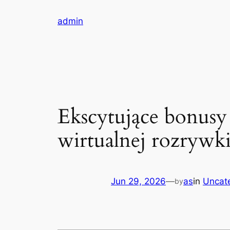
Skip
admin
to
content
Ekscytujące bonusy 
wirtualnej rozrywk
Jun 29, 2026
—
as
in
Uncat
by