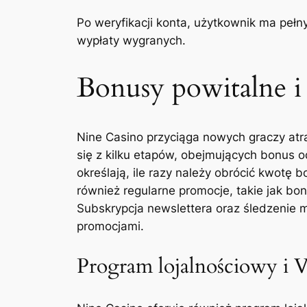
Po weryfikacji konta, użytkownik ma pełn
wypłaty wygranych.
Bonusy powitalne i
Nine Casino przyciąga nowych graczy atr
się z kilku etapów, obejmujących bonus 
określają, ile razy należy obrócić kwotę
również regularne promocje, takie jak bo
Subskrypcja newslettera oraz śledzenie 
promocjami.
Program lojalnościowy i 