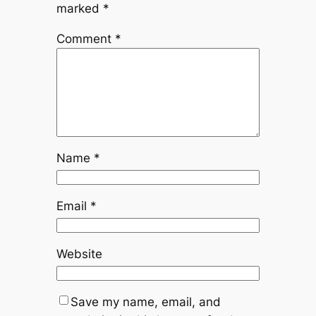
marked
*
Comment
*
Name
*
Email
*
Website
Save my name, email, and