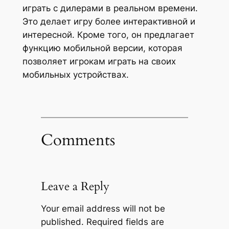
играть с дилерами в реальном времени.
Это делает игру более интерактивной и
интересной. Кроме того, он предлагает
функцию мобильной версии, которая
позволяет игрокам играть на своих
мобильных устройствах.
Comments
Leave a Reply
Your email address will not be
published.
Required fields are