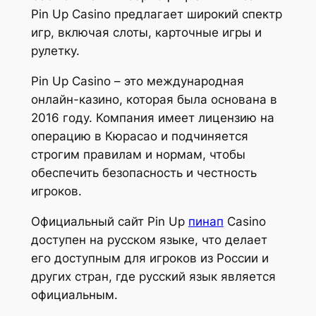
Pin Up Casino предлагает широкий спектр
игр, включая слоты, карточные игры и
рулетку.
Pin Up Casino – это международная
онлайн-казино, которая была основана в
2016 году. Компания имеет лицензию на
операцию в Кюрасао и подчиняется
строгим правилам и нормам, чтобы
обеспечить безопасность и честность
игроков.
Официальный сайт Pin Up
пинап
Casino
доступен на русском языке, что делает
его доступным для игроков из России и
других стран, где русский язык является
официальным.