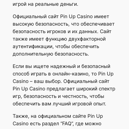
игрой на реальные деньги.
Официальный сайт Pin Up Casino имеет
высокую безопасность, что обеспечивает
безопасность игроков и их данных. Сайт
также имеет функцию двухфакторной
аутентификации, чтобы обеспечить
дополнительную безопасность.
Если вы ищете надежный и безопасный
способ играть в онлайн-казино, то Pin Up
Casino – ваш выбор. Официальный сайт
Pin Up Casino предлагает широкий спектр
игр, безопасность и честность, чтобы
обеспечить вам лучший игровой опыт.
Также, на официальном сайте Pin Up
Casino есть раздел “FAQ”, где можно