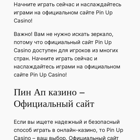
Начните играть сейчас и наслаждайтесь
играми на официальном сайте Pin Up
Casino!
Важно! Вам не нужно искать зеркало,
потому что официальный сайт Pin Up
Casino доступен для игроков из многих
стран. Начните играть сейчас и
наслаждайтесь играми на официальном
сайте Pin Up Casino!
Пин Ап казино –
Официальный сайт
Если вы ищете надежный и безопасный
способ играть в онлайн-казино, то Pin Up
Casino – ваш выбор. Официальный сайт