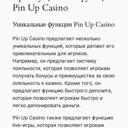
Pin Up Casino
Уникальные функции Pin Up Casino
Pin Up Casino предлагает несколько
уникальных функций, которые делают его
привлекательным для игроков.
Например, он предлагает систему
лояльности, которая позволяет игрокам
получать бонусы и преимущества за свою
лояльность к казино. Кроме того, он
предлагает функцию быстрого депозита,
которая позволяет игрокам быстро и
легко депонировать деньги.
Pin Up Casino также предлагает функцию
live-игры, которая позволяет игрокам