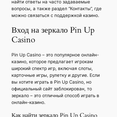
найти ответы на часто задаваемые
вопросы, а также раздел “Контакты”, где
можно связаться с поддержкой казино.
Вход на зеркало Pin Up
Casino
Pin Up Casino – это популярное онлайн-
казино, которое предлагает игрокам
широкий спектр игр, включая слоты,
карточные игры, рулетку и другие. Если
вы хотите играть в Pin Up Casino, но
официальный сайт заблокирован, то
зеркало – это отличный способ играть в
онлайн-казино.
Как найти зеркало Pin Up Casino