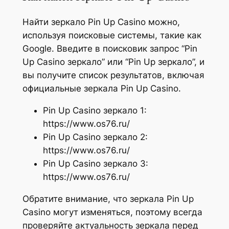
Найти зеркало Pin Up Casino можно,
используя поисковые системы, такие как
Google. Введите в поисковик запрос “Pin
Up Casino зеркало” или “Pin Up зеркало”, и
вы получите список результатов, включая
официальные зеркала Pin Up Casino.
Pin Up Casino зеркало 1:
https://www.os76.ru/
Pin Up Casino зеркало 2:
https://www.os76.ru/
Pin Up Casino зеркало 3:
https://www.os76.ru/
Обратите внимание, что зеркала Pin Up
Casino могут изменяться, поэтому всегда
проверяйте актуальность зеркала перед