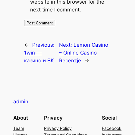
website in this browser for the
next time I comment.
←
Previous:
Next:
Lemon Casino
1win —
– Online Casino
казино и БК
Recenzje
→
admin
About
Privacy
Social
Team
Privacy Policy
Facebook
History
Terms and Conditions
Instagram