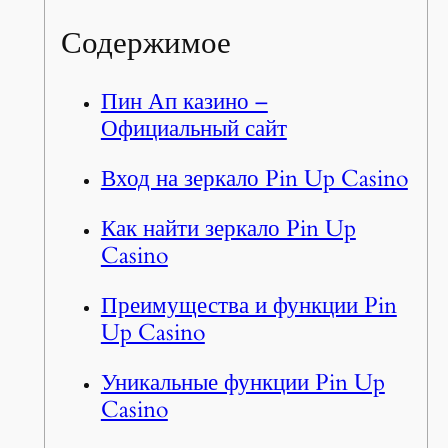
Содержимое
Пин Ап казино –
Официальный сайт
Вход на зеркало Pin Up Casino
Как найти зеркало Pin Up
Casino
Преимущества и функции Pin
Up Casino
Уникальные функции Pin Up
Casino