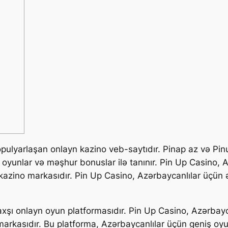
pulyarlaşan onlayn kazino veb-saytıdır. Pinap az və Pinu
 oyunlar və məşhur bonuslar ilə tanınır. Pin Up Casino, 
kazino markasıdır. Pin Up Casino, Azərbaycanlılar üçün
xşı onlayn oyun platformasıdır. Pin Up Casino, Azərbayc
markasıdır. Bu platforma, Azərbaycanlılar üçün geniş oy