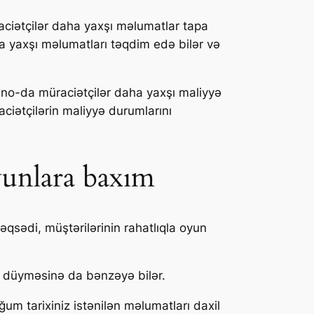
aciətçilər daha yaxşı məlumatlar tapa
aha yaxşı məlumatları təqdim edə bilər və
sino-da müraciətçilər daha yaxşı maliyyə
aciətçilərin maliyyə durumlarını
unlara baxım
qsədi, müştərilərinin rahatlıqla oyun
” düyməsinə da bənzəyə bilər.
um tarixiniz istənilən məlumatları daxil