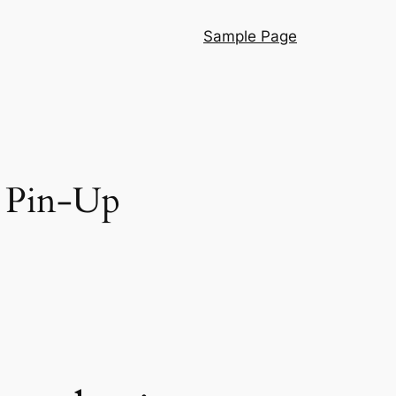
Sample Page
o Pin-Up