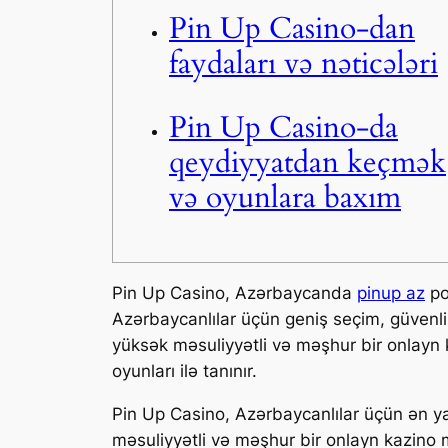
Pin Up Casino-dan
faydaları və nəticələri
Pin Up Casino-da
qeydiyyatdan keçmək
və oyunlara baxım
Pin Up Casino, Azərbaycanda
pinup az
po
Azərbaycanlılar üçün geniş seçim, güvenli
yüksək məsuliyyətli və məşhur bir onlayn 
oyunları ilə tanınır.
Pin Up Casino, Azərbaycanlılar üçün ən ya
məsuliyyətli və məşhur bir onlayn kazino 