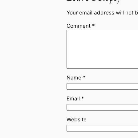
Your email address will not 
Comment
*
Name
*
Email
*
Website