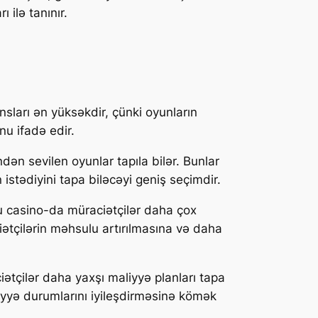
 ilə tanınır.
ları ən yüksəkdir, çünki oyunların
nu ifadə edir.
dən sevilen oyunlar tapıla bilər. Bunlar
 istədiyini tapa biləcəyi geniş seçimdir.
Bu casino-da müraciətçilər daha çox
iətçilərin məhsulu artırılmasına və daha
ətçilər daha yaxşı maliyyə planları tapa
aliyyə durumlarını iyileşdirməsinə kömək