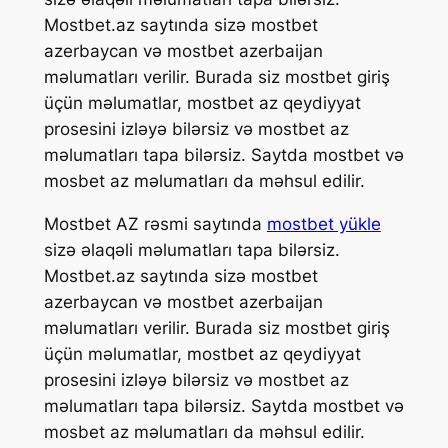
Mostbet.az saytında sizə mostbet
azerbaycan və mostbet azerbaijan
məlumatları verilir. Burada siz mostbet giriş
üçün məlumatlar, mostbet az qeydiyyat
prosesini izləyə bilərsiz və mostbet az
məlumatları tapa bilərsiz. Saytda mostbet və
mosbet az məlumatları da məhsul edilir.
Mostbet AZ rəsmi saytında
mostbet yükle
sizə əlaqəli məlumatları tapa bilərsiz.
Mostbet.az saytında sizə mostbet
azerbaycan və mostbet azerbaijan
məlumatları verilir. Burada siz mostbet giriş
üçün məlumatlar, mostbet az qeydiyyat
prosesini izləyə bilərsiz və mostbet az
məlumatları tapa bilərsiz. Saytda mostbet və
mosbet az məlumatları da məhsul edilir.