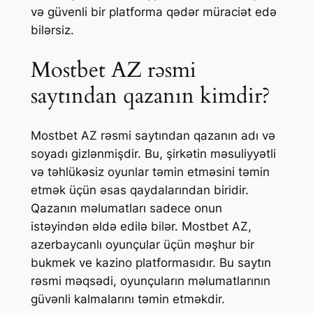
və güvenli bir platforma qədər müraciət edə
bilərsiz.
Mostbet AZ rəsmi
saytından qazanın kimdir?
Mostbet AZ rəsmi saytından qazanın adı və
soyadı gizlənmişdir. Bu, şirkətin məsuliyyətli
və təhlükəsiz oyunlar təmin etməsini təmin
etmək üçün əsas qaydalarından biridir.
Qazanın məlumatları sadece onun
istəyindən əldə edilə bilər. Mostbet AZ,
azerbaycanlı oyunçular üçün məşhur bir
bukmek ve kazino platformasıdır. Bu saytın
rəsmi məqsədi, oyunçuların məlumatlarının
güvənli kalmalarını təmin etməkdir.