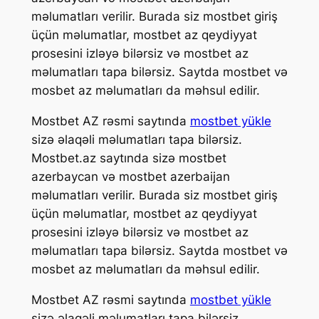
məlumatları verilir. Burada siz mostbet giriş
üçün məlumatlar, mostbet az qeydiyyat
prosesini izləyə bilərsiz və mostbet az
məlumatları tapa bilərsiz. Saytda mostbet və
mosbet az məlumatları da məhsul edilir.
Mostbet AZ rəsmi saytında
mostbet yükle
sizə əlaqəli məlumatları tapa bilərsiz.
Mostbet.az saytında sizə mostbet
azerbaycan və mostbet azerbaijan
məlumatları verilir. Burada siz mostbet giriş
üçün məlumatlar, mostbet az qeydiyyat
prosesini izləyə bilərsiz və mostbet az
məlumatları tapa bilərsiz. Saytda mostbet və
mosbet az məlumatları da məhsul edilir.
Mostbet AZ rəsmi saytında
mostbet yükle
sizə əlaqəli məlumatları tapa bilərsiz.