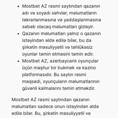
Mostbet AZ rəsmi saytından qazanın
adı və soyadı səhvlər, məlumatların
təkrarlanmasına və yaddaşlanmasına
səbəb olacaq məlumatları gizləyir.
Qazanın məlumatları yalnız o qazanın
istəyindən əldə edilə bilər, bu da
şirkətin məsuliyyətli və təhlükəsiz
oyunlar təmin etməsini təmin edir.
Mostbet AZ, azerbaycanlı oyunçular
üçün məşhur bir bukmek və kazino
platformasıdır. Bu saytın rəsmi
məqsədi, oyunçuların məlumatlarının
güvənli kalmalarını təmin etməkdir.
Mostbet AZ rəsmi saytından qazanın
məlumatları sadece onun istəyindən əldə
edilə bilər. Bu, şirkətin məsuliyyətli və