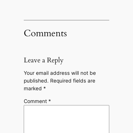
Comments
Leave a Reply
Your email address will not be
published.
Required fields are
marked
*
Comment
*