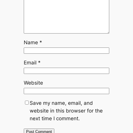
Name
*
Email
*
Website
Save my name, email, and
website in this browser for the
next time I comment.