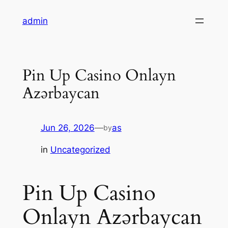
Skip
admin
to
content
Pin Up Casino Onlayn
Azərbaycan
Jun 26, 2026
—
as
by
in
Uncategorized
Pin Up Casino
Onlayn Azərbaycan