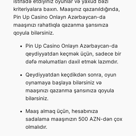
istifadə etdiyiniz oyunlar və yaxud bəzi
kriteriyalara baxın. Maaşınız qazanıldığında,
Pin Up Casino Onlayn Azərbaycan-da
maaşınızı rahatlıqla qazanma şansınıza
qoyula bilərsiniz.
Pin Up Casino Onlayn Azərbaycan-da
qeydiyyatdan keçmək üçün, sadece bir
dəfə məlumatları daxil etmək lazımdır.
Qeydiyyatdan keçdikdən sonra, oyun
oynamaya başlaya bilərsiniz və
maaşınızı qazanma şansınıza qoyula
bilərsiniz.
Maaş almaq üçün, hesabınıza
sadalama maaşınızın 500 AZN-dən çox
olmalıdır.