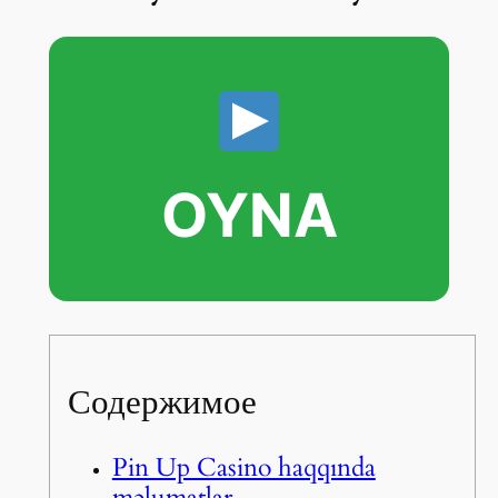
OYNA
Содержимое
Pin Up Casino haqqında
məlumatlar