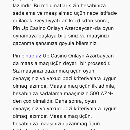
lazımdır. Bu məlumatlar sizin hesabınıza
sadalama və maaş almaq üçün necə istifadə
ediləcək. Qeydiyyatdan keçdikdən sonra,
Pin Up Casino Onlayn Azərbaycan-da oyun
oynamaya başlaya bilərsiniz və maaşınızı
qazanma şansınıza qoyula bilərsiniz.
Pin
pinup az
Up Casino Onlayn Azərbaycan-
da maaş almaq üçün dəyərli bir prosesdir.
Siz maaşınızı qazanmaq üçün oyun
oynayışınız və yaxud bəzi kriteriyalara uyğun
olmaq lazımdır. Maaş almaq üçün ilk adımla,
hesabınıza sadalama maaşınızın 500 AZN-
dən çox olmalıdır. Daha sonra, oyun
oynayışınız və yaxud bəzi kriteriyalara uyğun
olmaq lazımdır. Maaş almaq üçün,
hesabınıza maaşınızı qazanmaq üçün