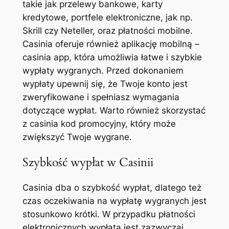
takie jak przelewy bankowe, karty
kredytowe, portfele elektroniczne, jak np.
Skrill czy Neteller, oraz płatności mobilne.
Casinia oferuje również aplikację mobilną –
casinia app, która umożliwia łatwe i szybkie
wypłaty wygranych. Przed dokonaniem
wypłaty upewnij się, że Twoje konto jest
zweryfikowane i spełniasz wymagania
dotyczące wypłat. Warto również skorzystać
z casinia kod promocyjny, który może
zwiększyć Twoje wygrane.
Szybkość wypłat w Casinii
Casinia dba o szybkość wypłat, dlatego też
czas oczekiwania na wypłatę wygranych jest
stosunkowo krótki. W przypadku płatności
elektronicznych wypłata jest zazwyczaj