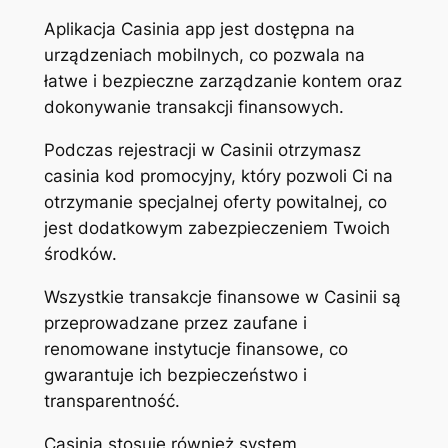
Aplikacja Casinia app jest dostępna na
urządzeniach mobilnych, co pozwala na
łatwe i bezpieczne zarządzanie kontem oraz
dokonywanie transakcji finansowych.
Podczas rejestracji w Casinii otrzymasz
casinia kod promocyjny, który pozwoli Ci na
otrzymanie specjalnej oferty powitalnej, co
jest dodatkowym zabezpieczeniem Twoich
środków.
Wszystkie transakcje finansowe w Casinii są
przeprowadzane przez zaufane i
renomowane instytucje finansowe, co
gwarantuje ich bezpieczeństwo i
transparentność.
Casinia stosuje również system