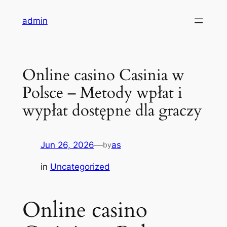
Skip
admin
to
content
Online casino Casinia w
Polsce – Metody wpłat i
wypłat dostępne dla graczy
Jun 26, 2026
—
as
by
in
Uncategorized
Online casino