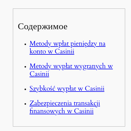
Содержимое
Metody wpłat pieniędzy na
konto w Casinii
Metody wypłat wygranych w
Casinii
Szybkość wypłat w Casinii
Zabezpieczenia transakcji
finansowych w Casinii