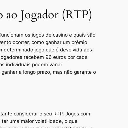
o ao Jogador (RTP)
funcionam os jogos de casino e quais são
vento ocorrer, como ganhar um prémio
m determinado jogo que é devolvida aos
 jogadores recebem 96 euros por cada
os individuais podem variar
 ganhar a longo prazo, mas não garante o
rtante considerar o seu RTP. Jogos com
er uma maior volatilidade, o que