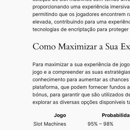
proporcionando uma experiência imersiva e
permitindo que os jogadores encontrem ra
elevada, contribuindo para uma experiên
tecnologias de encriptação para proteger 
Como Maximizar a Sua Exp
Para maximizar a sua experiência de jogo
jogo e a compreender as suas estratégias
conhecimento para aumentar as chances d
plataforma, que podem fornecer fundos ad
bónus, para garantir que são utilizados 
explorar as diversas opções disponíveis 
Jogo
Probabilid
Slot Machines
95% – 98%