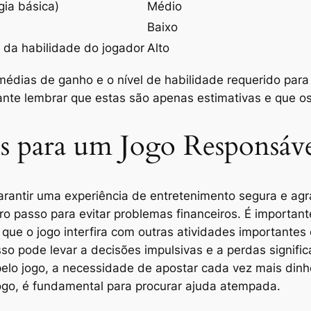
ia básica)
Médio
Baixo
 da habilidade do jogador
Alto
 médias de ganho e o nível de habilidade requerido par
ante lembrar que estas são apenas estimativas e que os
ais para um Jogo Responsáv
arantir uma experiência de entretenimento segura e ag
ro passo para evitar problemas financeiros. É important
 que o jogo interfira com outras atividades importantes d
sso pode levar a decisões impulsivas e a perdas signific
elo jogo, a necessidade de apostar cada vez mais din
ogo, é fundamental para procurar ajuda atempada.