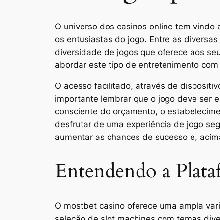
O universo dos casinos online tem vindo
os entusiastas do jogo. Entre as diversas
diversidade de jogos que oferece aos seu
abordar este tipo de entretenimento com
O acesso facilitado, através de disposit
importante lembrar que o jogo deve ser
consciente do orçamento, o estabelecime
desfrutar de uma experiência de jogo se
aumentar as chances de sucesso e, acima
Entendendo a Plata
O mostbet casino oferece uma ampla vari
seleção de slot machines com temas dive