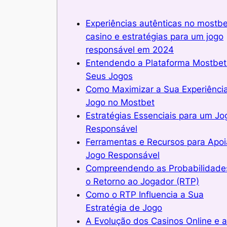
Experiências autênticas no mostbe
casino e estratégias para um jogo
responsável em 2024
Entendendo a Plataforma Mostbet
Seus Jogos
Como Maximizar a Sua Experiênci
Jogo no Mostbet
Estratégias Essenciais para um Jo
Responsável
Ferramentas e Recursos para Apoi
Jogo Responsável
Compreendendo as Probabilidade
o Retorno ao Jogador (RTP)
Como o RTP Influencia a Sua
Estratégia de Jogo
A Evolução dos Casinos Online e 