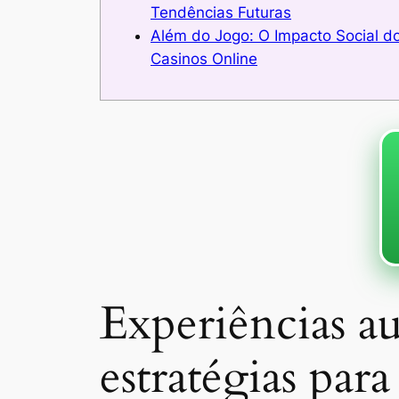
Tendências Futuras
Além do Jogo: O Impacto Social d
Casinos Online
Experiências au
estratégias pa