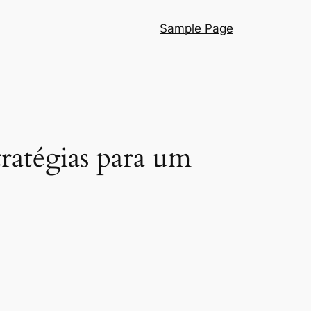
Sample Page
tratégias para um