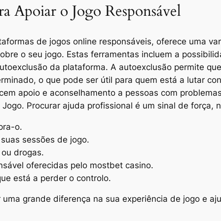
ra Apoiar o Jogo Responsável
taformas de jogos online responsáveis, oferece uma va
obre o seu jogo. Estas ferramentas incluem a possibilida
autoexclusão da plataforma. A autoexclusão permite qu
minado, o que pode ser útil para quem está a lutar co
cem apoio e aconselhamento a pessoas com problemas 
ogo. Procurar ajuda profissional é um sinal de força, 
pra-o.
 suas sessões de jogo.
l ou drogas.
nsável oferecidas pelo mostbet casino.
que está a perder o controlo.
 uma grande diferença na sua experiência de jogo e aj