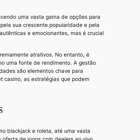
erecendo uma vasta gama de opções para
pela sua crescente popularidade e pela
 autênticas e emocionantes, mas é crucial
tremamente atrativos. No entanto, é
mo uma fonte de rendimento. A gestão
idades são elementos chave para
t casino, as estratégias que podem
s
o blackjack e roleta, até uma vasta
oferta de jogos com dealers ao vivo,