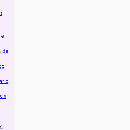
t
 e
a de
go
ar o
s e
as