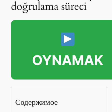
doğrulama süreci
OYNAMAK
Содержимое