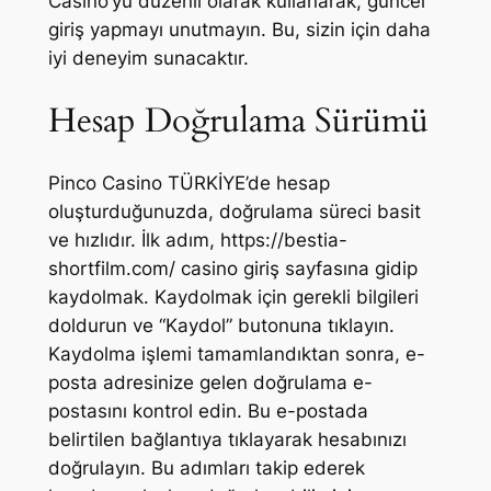
Casino’yu düzenli olarak kullanarak, güncel
giriş yapmayı unutmayın. Bu, sizin için daha
iyi deneyim sunacaktır.
Hesap Doğrulama Sürümü
Pinco Casino TÜRKİYE’de hesap
oluşturduğunuzda, doğrulama süreci basit
ve hızlıdır. İlk adım, https://bestia-
shortfilm.com/ casino giriş sayfasına gidip
kaydolmak. Kaydolmak için gerekli bilgileri
doldurun ve “Kaydol” butonuna tıklayın.
Kaydolma işlemi tamamlandıktan sonra, e-
posta adresinize gelen doğrulama e-
postasını kontrol edin. Bu e-postada
belirtilen bağlantıya tıklayarak hesabınızı
doğrulayın. Bu adımları takip ederek