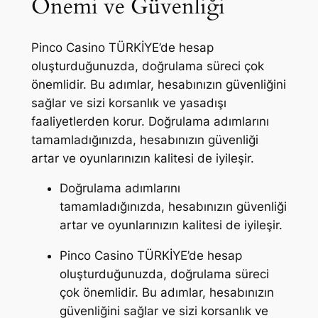
Önemi ve Güvenliği
Pinco Casino TÜRKİYE’de hesap
oluşturduğunuzda, doğrulama süreci çok
önemlidir. Bu adımlar, hesabınızın güvenliğini
sağlar ve sizi korsanlık ve yasadışı
faaliyetlerden korur. Doğrulama adımlarını
tamamladığınızda, hesabınızın güvenliği
artar ve oyunlarınızın kalitesi de iyileşir.
Doğrulama adımlarını
tamamladığınızda, hesabınızın güvenliği
artar ve oyunlarınızın kalitesi de iyileşir.
Pinco Casino TÜRKİYE’de hesap
oluşturduğunuzda, doğrulama süreci
çok önemlidir. Bu adımlar, hesabınızın
güvenliğini sağlar ve sizi korsanlık ve