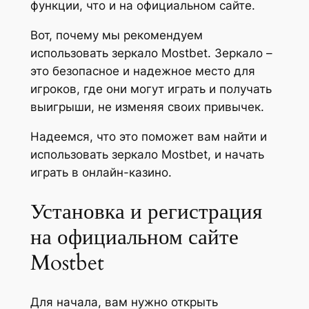
функции, что и на официальном сайте.
Вот, почему мы рекомендуем
использовать зеркало Mostbet. Зеркало –
это безопасное и надежное место для
игроков, где они могут играть и получать
выигрыши, не изменяя своих привычек.
Надеемся, что это поможет вам найти и
использовать зеркало Mostbet, и начать
играть в онлайн-казино.
Установка и регистрация
на официальном сайте
Mostbet
Для начала, вам нужно открыть