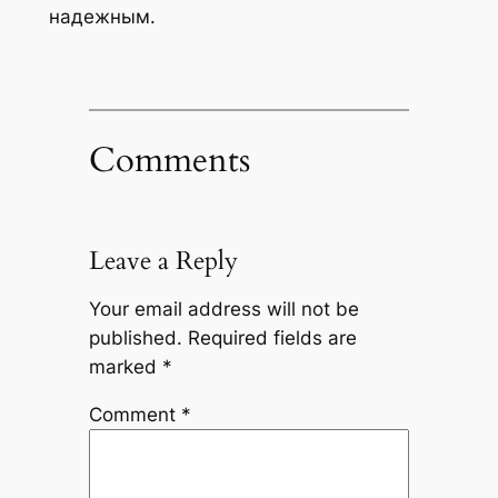
надежным.
Comments
Leave a Reply
Your email address will not be
published.
Required fields are
marked
*
Comment
*