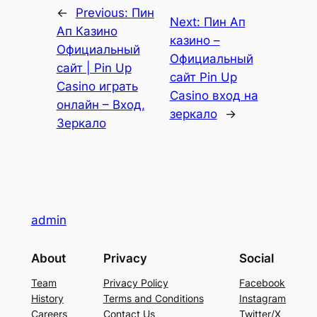
←
Previous:
Пин
Next:
Пин Ап
Ап Казино
казино –
Официальный
Официальный
сайт | Pin Up
сайт Pin Up
Casino играть
Casino вход на
онлайн – Вход,
зеркало
→
Зеркало
admin
About
Privacy
Social
Team
Privacy Policy
Facebook
History
Terms and Conditions
Instagram
Careers
Contact Us
Twitter/X