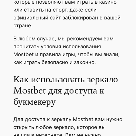
которые позволяют вам играть в казино
или ставить на спорт, даже если
официальный сайт заблокирован в вашей
стране.
В любом случае, мы рекомендуем вам
прочитать условия использования
Mostbet и правила игры, чтобы вы знали,
как играть безопасно и законно.
Как использовать зеркало
Mostbet для доступа к
букмекеру
Для доступа к зеркалу Mostbet вам нужно
открыть любое зеркало, которое вы
нашли в интернете. Вам не нужно