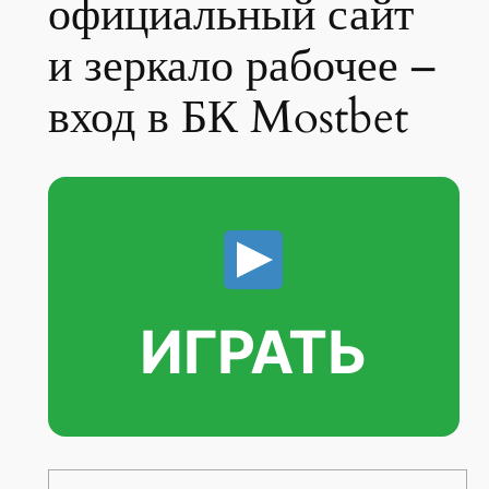
официальный сайт
и зеркало рабочее –
вход в БК Mostbet
ИГРАТЬ