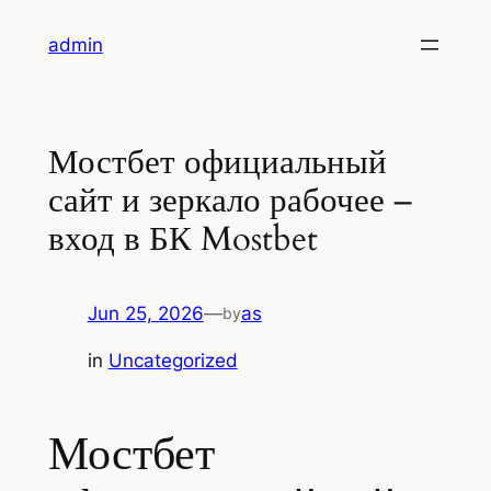
Skip
admin
to
content
Мостбет официальный
сайт и зеркало рабочее –
вход в БК Mostbet
Jun 25, 2026
—
as
by
in
Uncategorized
Мостбет