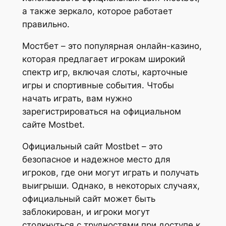
а также зеркало, которое работает
правильно.
Мостбет – это популярная онлайн-казино,
которая предлагает игрокам широкий
спектр игр, включая слоты, карточные
игры и спортивные события. Чтобы
начать играть, вам нужно
зарегистрироваться на официальном
сайте Mostbet.
Официальный сайт Mostbet – это
безопасное и надежное место для
игроков, где они могут играть и получать
выигрыши. Однако, в некоторых случаях,
официальный сайт может быть
заблокирован, и игроки могут
столкнуться с трудностями при доступе к