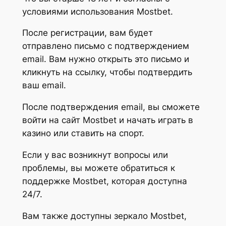
условиями использования Mostbet.
После регистрации, вам будет
отправлено письмо с подтверждением
email. Вам нужно открыть это письмо и
кликнуть на ссылку, чтобы подтвердить
ваш email.
После подтверждения email, вы сможете
войти на сайт Mostbet и начать играть в
казино или ставить на спорт.
Если у вас возникнут вопросы или
проблемы, вы можете обратиться к
поддержке Mostbet, которая доступна
24/7.
Вам также доступны зеркало Mostbet,