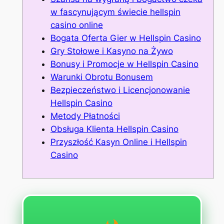
w fascynującym świecie hellspin
casino online
Bogata Oferta Gier w Hellspin Casino
Gry Stołowe i Kasyno na Żywo
Bonusy i Promocje w Hellspin Casino
Warunki Obrotu Bonusem
Bezpieczeństwo i Licencjonowanie
Hellspin Casino
Metody Płatności
Obsługa Klienta Hellspin Casino
Przyszłość Kasyn Online i Hellspin
Casino