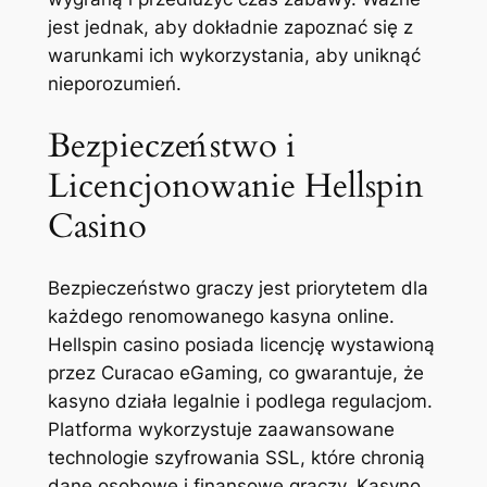
jest jednak, aby dokładnie zapoznać się z
warunkami ich wykorzystania, aby uniknąć
nieporozumień.
Bezpieczeństwo i
Licencjonowanie Hellspin
Casino
Bezpieczeństwo graczy jest priorytetem dla
każdego renomowanego kasyna online.
Hellspin casino posiada licencję wystawioną
przez Curacao eGaming, co gwarantuje, że
kasyno działa legalnie i podlega regulacjom.
Platforma wykorzystuje zaawansowane
technologie szyfrowania SSL, które chronią
dane osobowe i finansowe graczy. Kasyno