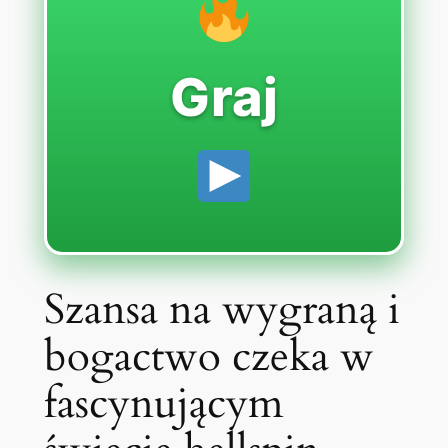
Graj
Szansa na wygraną i
bogactwo czeka w
fascynującym