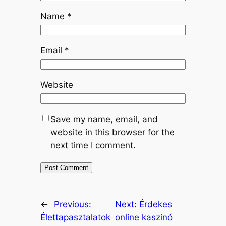
Name
*
Email
*
Website
Save my name, email, and
website in this browser for the
next time I comment.
←
Previous:
Next:
Érdekes
Élettapasztalatok
online kaszinó