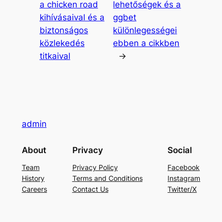
a chicken road
lehetőségek és a
kihívásaival és a
ggbet
biztonságos
különlegességei
közlekedés
ebben a cikkben
titkaival
→
admin
About
Privacy
Social
Team
Privacy Policy
Facebook
History
Terms and Conditions
Instagram
Careers
Contact Us
Twitter/X