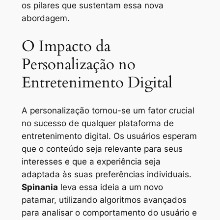
os pilares que sustentam essa nova
abordagem.
O Impacto da
Personalização no
Entretenimento Digital
A personalização tornou-se um fator crucial
no sucesso de qualquer plataforma de
entretenimento digital. Os usuários esperam
que o conteúdo seja relevante para seus
interesses e que a experiência seja
adaptada às suas preferências individuais.
Spinania
leva essa ideia a um novo
patamar, utilizando algoritmos avançados
para analisar o comportamento do usuário e