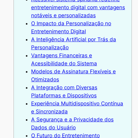
entretenimento digital com vantagens
notáveis e personalizadas
O Impacto da Personalização no
Entretenimento Digital
A Inteligência Artificial por Trás da
Personalização
Vantagens Financeiras e
Acessibilidade do Sistema
Modelos de Assinatura Flexíveis e
Otimizados
A Integração com Diversas
Plataformas e Dispositivos
Experiência Multidispositivo Contínua
e Sincronizada
A Segurança e a Privacidade dos
Dados do Usuário
O Futuro do Entretenimento