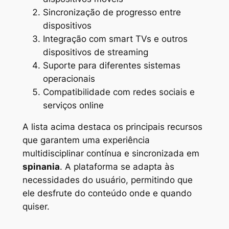
Sincronização de progresso entre
dispositivos
Integração com smart TVs e outros
dispositivos de streaming
Suporte para diferentes sistemas
operacionais
Compatibilidade com redes sociais e
serviços online
A lista acima destaca os principais recursos
que garantem uma experiência
multidisciplinar contínua e sincronizada em
spinania
. A plataforma se adapta às
necessidades do usuário, permitindo que
ele desfrute do conteúdo onde e quando
quiser.