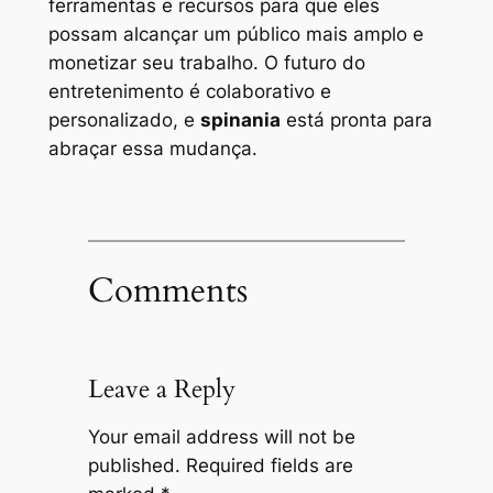
ferramentas e recursos para que eles
possam alcançar um público mais amplo e
monetizar seu trabalho. O futuro do
entretenimento é colaborativo e
personalizado, e
spinania
está pronta para
abraçar essa mudança.
Comments
Leave a Reply
Your email address will not be
published.
Required fields are