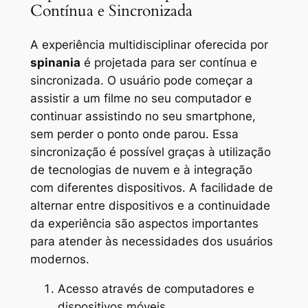
Contínua e Sincronizada
A experiência multidisciplinar oferecida por
spinania
é projetada para ser contínua e
sincronizada. O usuário pode começar a
assistir a um filme no seu computador e
continuar assistindo no seu smartphone,
sem perder o ponto onde parou. Essa
sincronização é possível graças à utilização
de tecnologias de nuvem e à integração
com diferentes dispositivos. A facilidade de
alternar entre dispositivos e a continuidade
da experiência são aspectos importantes
para atender às necessidades dos usuários
modernos.
Acesso através de computadores e
dispositivos móveis