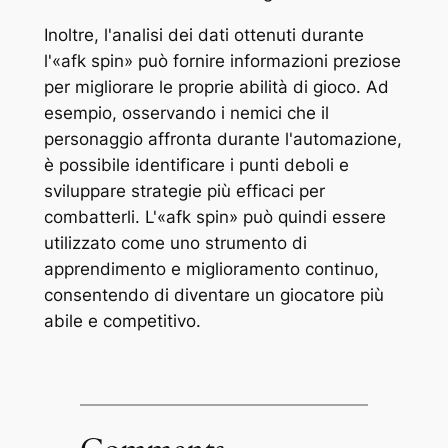
Inoltre, l'analisi dei dati ottenuti durante
l'«afk spin» può fornire informazioni preziose
per migliorare le proprie abilità di gioco. Ad
esempio, osservando i nemici che il
personaggio affronta durante l'automazione,
è possibile identificare i punti deboli e
sviluppare strategie più efficaci per
combatterli. L'«afk spin» può quindi essere
utilizzato come uno strumento di
apprendimento e miglioramento continuo,
consentendo di diventare un giocatore più
abile e competitivo.