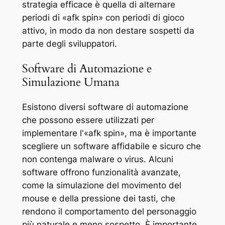
strategia efficace è quella di alternare
periodi di «afk spin» con periodi di gioco
attivo, in modo da non destare sospetti da
parte degli sviluppatori.
Software di Automazione e
Simulazione Umana
Esistono diversi software di automazione
che possono essere utilizzati per
implementare l'«afk spin», ma è importante
scegliere un software affidabile e sicuro che
non contenga malware o virus. Alcuni
software offrono funzionalità avanzate,
come la simulazione del movimento del
mouse e della pressione dei tasti, che
rendono il comportamento del personaggio
più naturale e meno sospetto. È importante