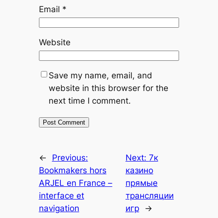
Email
*
Website
Save my name, email, and
website in this browser for the
next time I comment.
←
Previous:
Next:
7к
Bookmakers hors
казино
ARJEL en France –
прямые
interface et
трансляции
navigation
игр
→