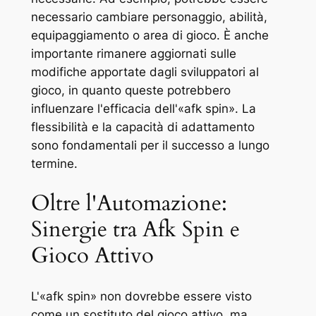
necessario cambiare personaggio, abilità,
equipaggiamento o area di gioco. È anche
importante rimanere aggiornati sulle
modifiche apportate dagli sviluppatori al
gioco, in quanto queste potrebbero
influenzare l'efficacia dell'«afk spin». La
flessibilità e la capacità di adattamento
sono fondamentali per il successo a lungo
termine.
Oltre l'Automazione:
Sinergie tra Afk Spin e
Gioco Attivo
L'«afk spin» non dovrebbe essere visto
come un sostituto del gioco attivo, ma