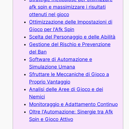
afk spin e massimizzare i risultati
ottenuti nel gioco
Ottimizzazione delle Impostazioni di
Gioco per l'Afk Spin
Scelta del Personaggio e delle Abilità
Gestione del Rischio e Prevenzione
del Ban
Software di Automazione e
Simulazione Umana
Sfruttare le Meccaniche di Gioco a
Proprio Vantaggio
Analisi delle Aree di Gioco e dei
Nemici
Monitoraggio e Adattamento Continuo
Oltre l'Automazione: Sinergie tra Afk
Spin e Gioco Attivo