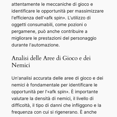
attentamente le meccaniche di gioco e
identificare le opportunità per massimizzare
l'efficienza dell'«afk spin». L'utilizzo di
oggetti consumabili, come pozioni o
pergamene, può anche contribuire a
migliorare le prestazioni del personaggio
durante l'automazione.
Analisi delle Aree di Gioco e dei
Nemici
Un'analisi accurata delle aree di gioco e dei
nemici è fondamentale per identificare le
opportunità per l'«afk spin». È importante
valutare la densità di nemici, il livello di
difficoltà, il tipo di danni che infliggono e la
frequenza con cui si rigenerano. È anche