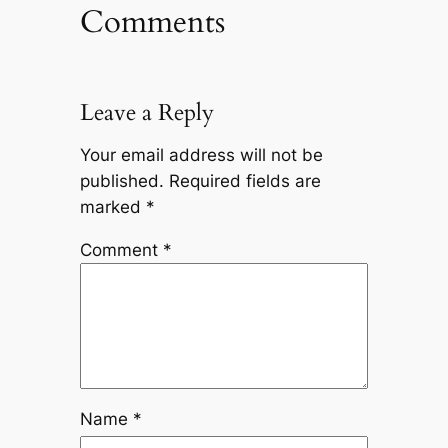
Comments
Leave a Reply
Your email address will not be
published.
Required fields are
marked
*
Comment
*
Name
*