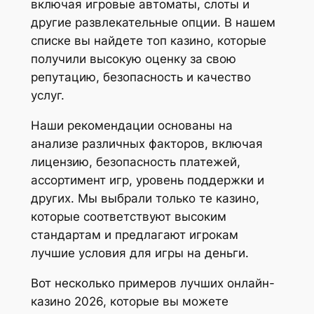
включая игровые автоматы, слоты и
другие развлекательные опции. В нашем
списке вы найдете топ казино, которые
получили высокую оценку за свою
репутацию, безопасность и качество
услуг.
Наши рекомендации основаны на
анализе различных факторов, включая
лицензию, безопасность платежей,
ассортимент игр, уровень поддержки и
других. Мы выбрали только те казино,
которые соответствуют высоким
стандартам и предлагают игрокам
лучшие условия для игры на деньги.
Вот несколько примеров лучших онлайн-
казино 2026, которые вы можете