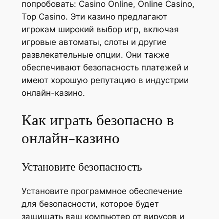
попробовать: Casino Online, Online Casino,
Top Casino. Эти казино предлагают
игрокам широкий выбор игр, включая
игровые автоматы, слоты и другие
развлекательные опции. Они также
обеспечивают безопасность платежей и
имеют хорошую репутацию в индустрии
онлайн-казино.
Как играть безопасно в
онлайн-казино
Установите безопасность
Установите программное обеспечение
для безопасности, которое будет
защищать ваш компьютер от вирусов и