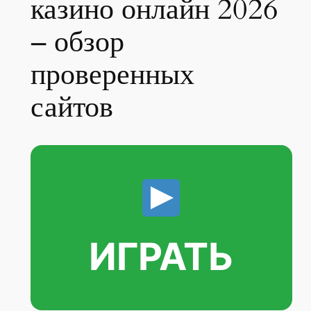
казино онлайн 2026
– обзор
проверенных
сайтов
ИГРАТЬ