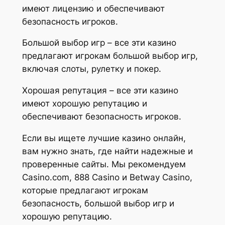
имеют лицензию и обеспечивают
безопасность игроков.
Большой выбор игр – все эти казино
предлагают игрокам большой выбор игр,
включая слоты, рулетку и покер.
Хорошая репутация – все эти казино
имеют хорошую репутацию и
обеспечивают безопасность игроков.
Если вы ищете лучшие казино онлайн,
вам нужно знать, где найти надежные и
проверенные сайты. Мы рекомендуем
Casino.com, 888 Casino и Betway Casino,
которые предлагают игрокам
безопасность, большой выбор игр и
хорошую репутацию.