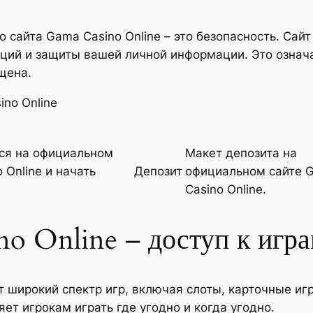
 сайта Gama Casino Online – это безопасность. Сай
ций и защиты вашей личной информации. Это означа
щена.
no Online
ся на официальном
Макет депозита на
 Online и начать
Депозит
официальном сайте 
Casino Online.
no Online – доступ к игр
 широкий спектр игр, включая слоты, карточные игр
ет игрокам играть где угодно и когда угодно.