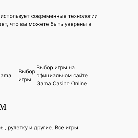
т использует современные технологии
ет, что вы можете быть уверены в
Выбор игры на
Выбор
Gama
официальном сайте
игры
Gama Casino Online.
ам
ы, рулетку и другие. Все игры