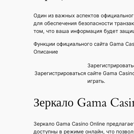
Один из важных аспектов официального
для обеспечения безопасности транзак
том, что ваша информация будет защи
Функции официального сайта Gama Casi
Описание
Зарегистрировать
Зарегистрироваться
сайте Gama Casino
играть.
Зеркало Gama Casi
Зеркало Gama Casino Online предлагает
доступны в режиме онлайн, что позволя