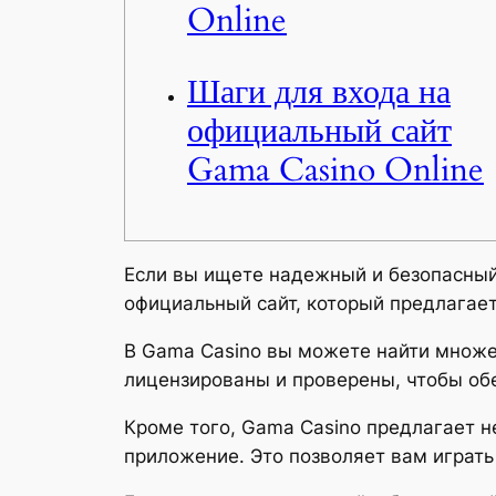
Online
Шаги для входа на
официальный сайт
Gama Casino Online
Если вы ищете надежный и безопасный 
официальный сайт, который предлагает
В Gama Casino вы можете найти множес
лицензированы и проверены, чтобы обе
Кроме того, Gama Casino предлагает н
приложение. Это позволяет вам играть 