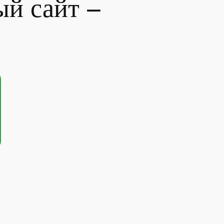
й сайт –