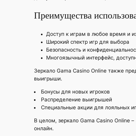
Преимущества использова
Доступ к играм в любое время и и
Широкий спектр игр для выбора
Безопасность и конфиденциальнос
Многоязычный интерфейс, доступн
Зеркало Gama Casino Online также пре
выигрыши.
Бонусы для новых игроков
Распределение выигрышей
Специальные акции для лояльных и
В целом, зеркало Gama Casino Online –
онлайн.