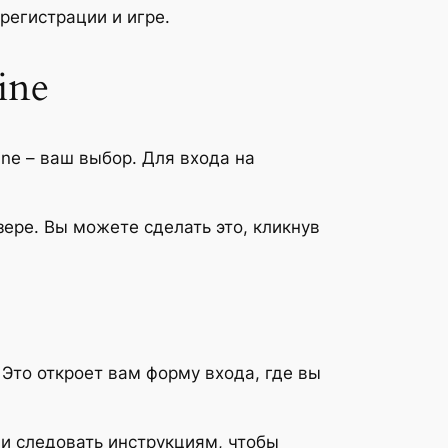
регистрации и игре.
ine
ne – ваш выбор. Для входа на
ере. Вы можете сделать это, кликнув
 Это откроет вам форму входа, где вы
 и следовать инструкциям, чтобы