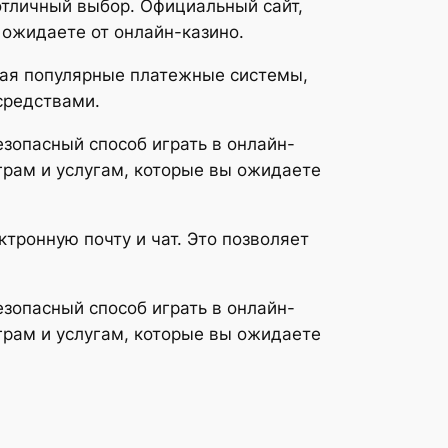
отличный выбор. Официальный сайт,
 ожидаете от онлайн-казино.
чая популярные платежные системы,
 средствами.
езопасный способ играть в онлайн-
грам и услугам, которые вы ожидаете
тронную почту и чат. Это позволяет
езопасный способ играть в онлайн-
грам и услугам, которые вы ожидаете