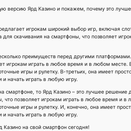
ую версию Ярд Казино и покажем, почему это лучше
предлагает игрокам широкий выбор игр, включая слот
 для скачивания на смартфоны, что позволяет игро
есколько преимуществ перед другими платформами.
ет игрокам играть в любое время и в любом месте. 
точные игры и рулетку. В-третьих, она имеет прост
 и начать играть в любую игру.
 на смартфоне, то Ярд Казино – это лучшее решение
, что позволяет игрокам играть в любое время и в
точные игры и рулетку. И, конечно, она имеет прос
 и начать играть в любую игру.
д Казино на свой смартфон сегодня!