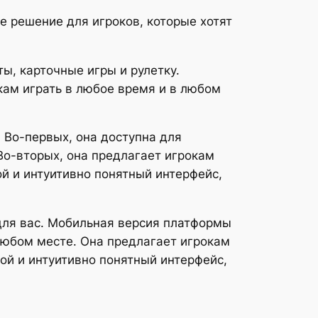
е решение для игроков, которые хотят
ы, карточные игры и рулетку.
кам играть в любое время и в любом
 Во-первых, она доступна для
Во-вторых, она предлагает игрокам
ой и интуитивно понятный интерфейс,
 для вас. Мобильная версия платформы
 любом месте. Она предлагает игрокам
той и интуитивно понятный интерфейс,