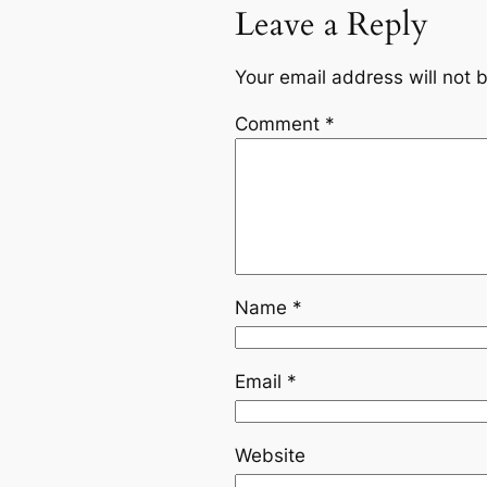
Leave a Reply
Your email address will not 
Comment
*
Name
*
Email
*
Website