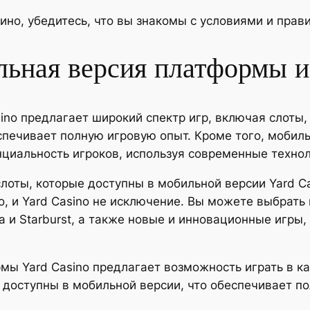
ино, убедитесь, что вы знакомы с условиями и прав
льная версия платформы и
no предлагает широкий спектр игр, включая слоты, 
спечивает полную игровую опыт. Кроме того, мобил
нциальность игроков, используя современные техно
лоты, которые доступны в мобильной версии Yard Cas
о, и Yard Casino не исключение. Вы можете выбрать 
a и Starburst, а также новые и инновационные игры, 
ы Yard Casino предлагает возможность играть в кар
ры доступны в мобильной версии, что обеспечивает п