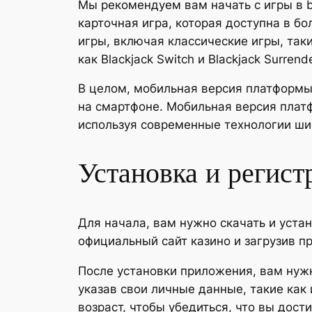
Мы рекомендуем вам начать с игры в bl
карточная игра, которая доступна в бо
игры, включая классические игры, таки
как Blackjack Switch и Blackjack Surrende
В целом, мобильная версия платформы 
на смартфоне. Мобильная версия плат
используя современные технологии ши
Установка и регист
Для начала, вам нужно скачать и уста
официальный сайт казино и загрузив 
После установки приложения, вам нужн
указав свои личные данные, такие как
возраст, чтобы убедиться, что вы дост