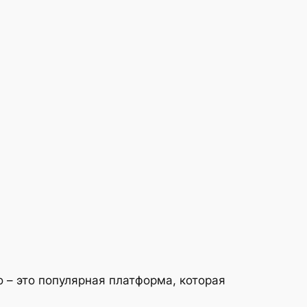
о – это популярная платформа, которая