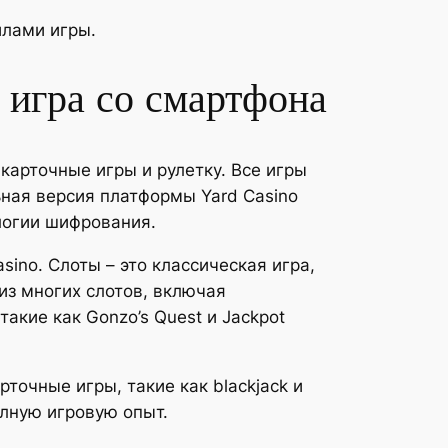
илами игры.
 игра со смартфона
карточные игры и рулетку. Все игры
ьная версия платформы Yard Casino
логии шифрования.
ino. Слоты – это классическая игра,
из многих слотов, включая
такие как Gonzo’s Quest и Jackpot
точные игры, такие как blackjack и
олную игровую опыт.