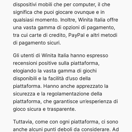
dispositivi mobili che per computer, il che
significa che puoi giocare ovunque e in
qualsiasi momento. Inoltre, Winita Italia offre
una vasta gamma di opzioni di pagamento,
tra cui carte di credito, PayPal e altri metodi
di pagamento sicuri.
Gli utenti di Winita Italia hanno espresso
recensioni positive sulla piattaforma,
elogiando la vasta gamma di giochi
disponibili e la facilità d’uso della
piattaforma. Hanno anche apprezzato la
sicurezza e la regolamentazione della
piattaforma, che garantisce un’esperienza di
gioco sicura e trasparente.
Tuttavia, come con ogni piattaforma, ci sono
anche alcuni punti deboli da considerare. Ad