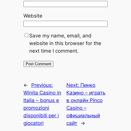
Website
Save my name, email, and
website in this browser for the
next time I comment.
←
Previous:
Next:
Пинко
Winita Casino in
Казино – играть
Italia – bonus e
в онлайн Pinco
promozioni
Casino –
disponibili per i
официальный
giocatori
сайт
→