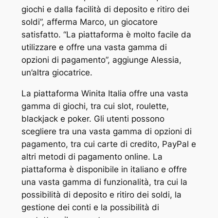
giochi e dalla facilità di deposito e ritiro dei
soldi”, afferma Marco, un giocatore
satisfatto. “La piattaforma è molto facile da
utilizzare e offre una vasta gamma di
opzioni di pagamento”, aggiunge Alessia,
un’altra giocatrice.
La piattaforma Winita Italia offre una vasta
gamma di giochi, tra cui slot, roulette,
blackjack e poker. Gli utenti possono
scegliere tra una vasta gamma di opzioni di
pagamento, tra cui carte di credito, PayPal e
altri metodi di pagamento online. La
piattaforma è disponibile in italiano e offre
una vasta gamma di funzionalità, tra cui la
possibilità di deposito e ritiro dei soldi, la
gestione dei conti e la possibilità di