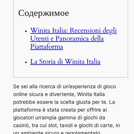
Содержимое
Winita Italia: Recensioni degli
Utenti e Panoramica della
Piattaforma
La Storia di Winita Italia
Se sei alla ricerca di un’esperienza di gioco
online sicura e divertente, Winita Italia
potrebbe essere la scelta giusta per te. La
piattaforma è stata creata per offrire ai
giocatori un’ampia gamma di giochi da
casinò, tra cui slot, tavoli e giochi di carte, in
un ambiente sicuro e regolamentato.