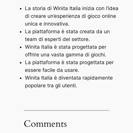
La storia di Winita Italia inizia con l’idea
di creare un’esperienza di gioco online
unica e innovativa.
La piattaforma è stata creata da un
team di esperti del settore.
Winita Italia è stata progettata per
offrire una vasta gamma di giochi.
La piattaforma è stata progettata per
essere facile da usare.
Winita Italia è diventata rapidamente
popolare tra gli utenti.
Comments