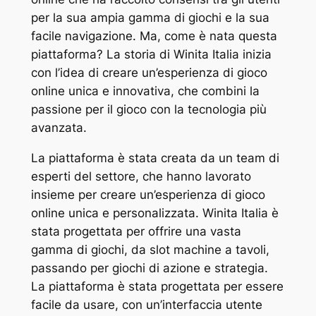
per la sua ampia gamma di giochi e la sua
facile navigazione. Ma, come è nata questa
piattaforma? La storia di Winita Italia inizia
con l’idea di creare un’esperienza di gioco
online unica e innovativa, che combini la
passione per il gioco con la tecnologia più
avanzata.
La piattaforma è stata creata da un team di
esperti del settore, che hanno lavorato
insieme per creare un’esperienza di gioco
online unica e personalizzata. Winita Italia è
stata progettata per offrire una vasta
gamma di giochi, da slot machine a tavoli,
passando per giochi di azione e strategia.
La piattaforma è stata progettata per essere
facile da usare, con un’interfaccia utente