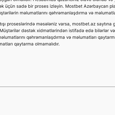
k üçün sadə bir proses izləyin. Mostbet Azərbaycan pla
ştərilərin məlumatlarını qəhrəmanlaşdırma və məlumatla
tışı proseslərində məsələniz varsa, mostbet.az saytına g
üştərilər dəstək xidmətlərindən istifadə edə bilərlər və
əlumatlarını qəhrəmanlaşdırma və məlumatları qaytarma 
atları qaytarma olmamalıdır.