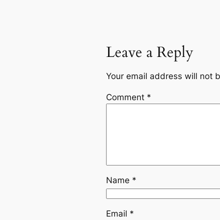
Leave a Reply
Your email address will not 
Comment
*
Name
*
Email
*