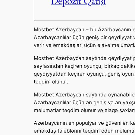
Depozit Qatışı
Mostbet Azerbaycan – bu Azərbaycanın en 
Azərbaycanlılar üçün geniş bir qeydiyyat 
verir və əməkdaşları üçün əlavə məlumatla
Mostbet Azerbaycan saytında qeydiyyat pr
sayfasından keçirən oyunçu, birkaç dakik
qeydiyyatdan keçirən oyunçu, geniş oyun
təqdim olunur.
Mostbet Azerbaycan saytında oynanabilecek
Azərbaycanlılar üçün ən geniş və ən yaxş
məlumatlar təqdim olunur və əlaqə saxla
Azərbaycanın en populyar və güvenilən ka
əməkdaş tələblərini təqdim edən məlumatla