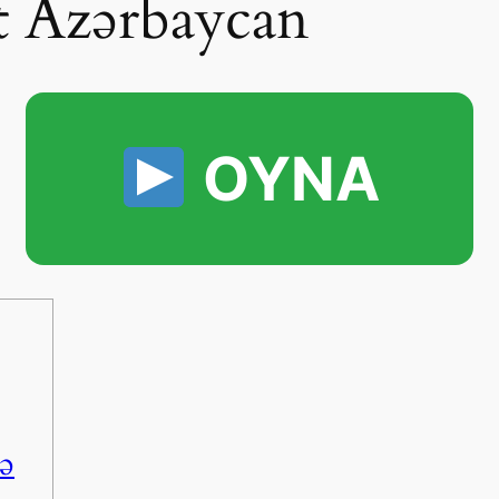
t Azərbaycan
OYNA
ə