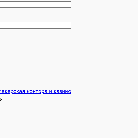
мекерская контора и казино
→