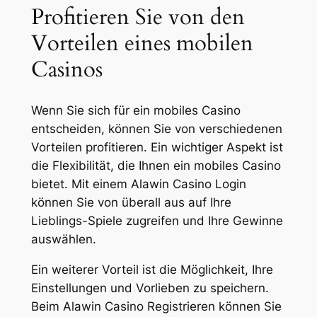
Profitieren Sie von den
Vorteilen eines mobilen
Casinos
Wenn Sie sich für ein mobiles Casino
entscheiden, können Sie von verschiedenen
Vorteilen profitieren. Ein wichtiger Aspekt ist
die Flexibilität, die Ihnen ein mobiles Casino
bietet. Mit einem Alawin Casino Login
können Sie von überall aus auf Ihre
Lieblings-Spiele zugreifen und Ihre Gewinne
auswählen.
Ein weiterer Vorteil ist die Möglichkeit, Ihre
Einstellungen und Vorlieben zu speichern.
Beim Alawin Casino Registrieren können Sie