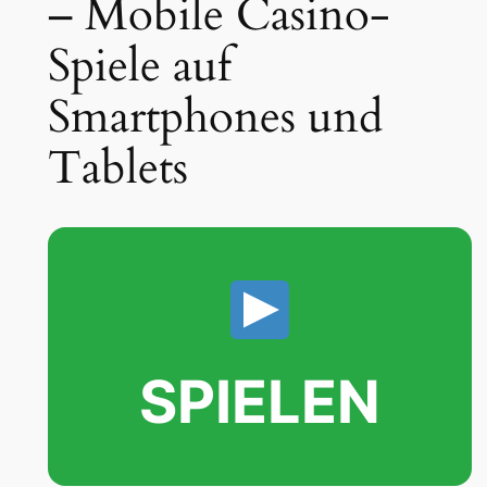
– Mobile Casino-
Spiele auf
Smartphones und
Tablets
SPIELEN