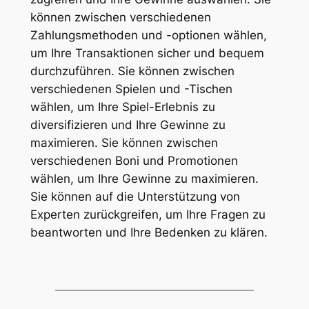
können zwischen verschiedenen
Zahlungsmethoden und -optionen wählen,
um Ihre Transaktionen sicher und bequem
durchzuführen. Sie können zwischen
verschiedenen Spielen und -Tischen
wählen, um Ihre Spiel-Erlebnis zu
diversifizieren und Ihre Gewinne zu
maximieren. Sie können zwischen
verschiedenen Boni und Promotionen
wählen, um Ihre Gewinne zu maximieren.
Sie können auf die Unterstützung von
Experten zurückgreifen, um Ihre Fragen zu
beantworten und Ihre Bedenken zu klären.