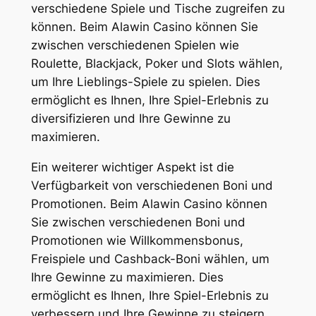
verschiedene Spiele und Tische zugreifen zu
können. Beim Alawin Casino können Sie
zwischen verschiedenen Spielen wie
Roulette, Blackjack, Poker und Slots wählen,
um Ihre Lieblings-Spiele zu spielen. Dies
ermöglicht es Ihnen, Ihre Spiel-Erlebnis zu
diversifizieren und Ihre Gewinne zu
maximieren.
Ein weiterer wichtiger Aspekt ist die
Verfügbarkeit von verschiedenen Boni und
Promotionen. Beim Alawin Casino können
Sie zwischen verschiedenen Boni und
Promotionen wie Willkommensbonus,
Freispiele und Cashback-Boni wählen, um
Ihre Gewinne zu maximieren. Dies
ermöglicht es Ihnen, Ihre Spiel-Erlebnis zu
verbessern und Ihre Gewinne zu steigern.