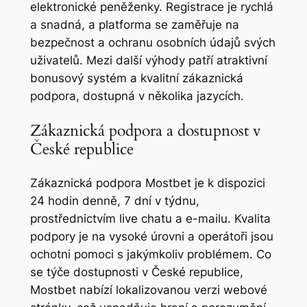
elektronické peněženky. Registrace je rychlá
a snadná, a platforma se zaměřuje na
bezpečnost a ochranu osobních údajů svých
uživatelů. Mezi další výhody patří atraktivní
bonusový systém a kvalitní zákaznická
podpora, dostupná v několika jazycích.
Zákaznická podpora a dostupnost v
České republice
Zákaznická podpora Mostbet je k dispozici
24 hodin denně, 7 dní v týdnu,
prostřednictvím live chatu a e-mailu. Kvalita
podpory je na vysoké úrovni a operátoři jsou
ochotni pomoci s jakýmkoliv problémem. Co
se týče dostupnosti v České republice,
Mostbet nabízí lokalizovanou verzi webové