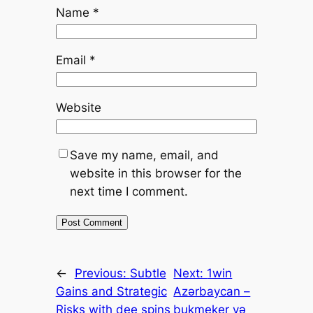
Name
*
Email
*
Website
Save my name, email, and
website in this browser for the
next time I comment.
←
Previous:
Subtle
Next:
1win
Gains and Strategic
Azərbaycan –
Risks with dee spins
bukmeker və