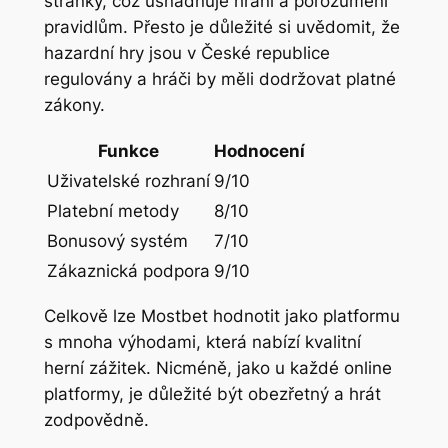
stránky, což usnadňuje hraní a porozumění
pravidlům. Přesto je důležité si uvědomit, že
hazardní hry jsou v České republice
regulovány a hráči by měli dodržovat platné
zákony.
Funkce
Hodnocení
Uživatelské rozhraní
9/10
Platební metody
8/10
Bonusový systém
7/10
Zákaznická podpora
9/10
Celkově lze Mostbet hodnotit jako platformu
s mnoha výhodami, která nabízí kvalitní
herní zážitek. Nicméně, jako u každé online
platformy, je důležité být obezřetný a hrát
zodpovědně.