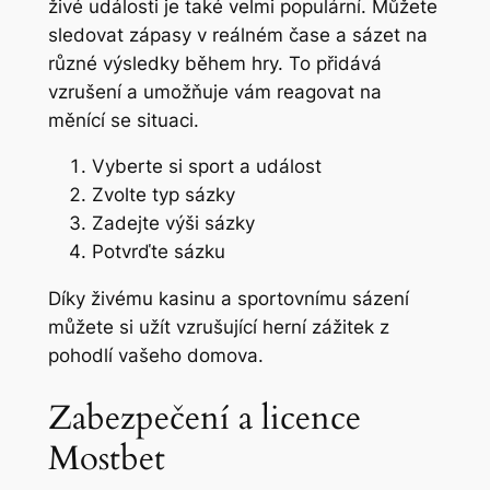
živé události je také velmi populární. Můžete
sledovat zápasy v reálném čase a sázet na
různé výsledky během hry. To přidává
vzrušení a umožňuje vám reagovat na
měnící se situaci.
Vyberte si sport a událost
Zvolte typ sázky
Zadejte výši sázky
Potvrďte sázku
Díky živému kasinu a sportovnímu sázení
můžete si užít vzrušující herní zážitek z
pohodlí vašeho domova.
Zabezpečení a licence
Mostbet