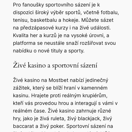
Pro fanoušky sportovního sázení je k
dispozici široký výběr sportů, včetně fotbalu,
tenisu, basketbalu a hokeje. Můžete sázet
na předzápasové kurzy i na živé události.
Kvalita her a kurzů je na vysoké úrovni, a
platforma se neustále snaží rozšiřovat svou
nabídku o nové tituly a sporty.
Živé kasino a sportovní sázení
Živé kasino na Mostbet nabízí jedinečný
zážitek, který se blíží hraní v kamenném
kasinu. Hrajete proti reálným krupiérům,
kteří vás provedou hrou a interagují s vámi v
reálném čase. Živé kasino zahrnuje různé
hry, jako je živá ruleta, živý blackjack, živý
baccarat a živý poker. Sportovní sázení na