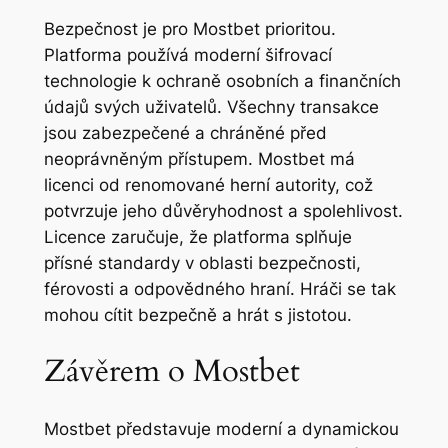
Bezpečnost je pro Mostbet prioritou.
Platforma používá moderní šifrovací
technologie k ochraně osobních a finančních
údajů svých uživatelů. Všechny transakce
jsou zabezpečené a chráněné před
neoprávněným přístupem. Mostbet má
licenci od renomované herní autority, což
potvrzuje jeho důvěryhodnost a spolehlivost.
Licence zaručuje, že platforma splňuje
přísné standardy v oblasti bezpečnosti,
férovosti a odpovědného hraní. Hráči se tak
mohou cítit bezpečně a hrát s jistotou.
Závěrem o Mostbet
Mostbet představuje moderní a dynamickou