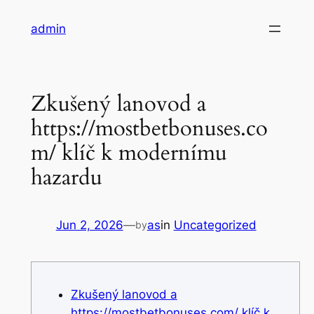
Skip
admin
to
content
Zkušený lanovod a
https://mostbetbonuses.co
m/ klíč k modernímu
hazardu
Jun 2, 2026
—
as
in
Uncategorized
by
Zkušený lanovod a
https://mostbetbonuses.com/ klíč k