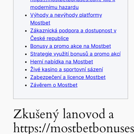
modernímu hazardu
Výhody a nevýhody platformy
Mostbet
Zákaznická podpora a dostupnost v
České republice
Bonusy a promo akce na Mostbet
Strategie využití bonusů a promo akcí
Herní nabídka na Mostbet
Živé kasino a sportovní sázení
Zabezpečení a licence Mostbet
Závěrem o Mostbet
Zkušený lanovod a
https://mostbetbonuse