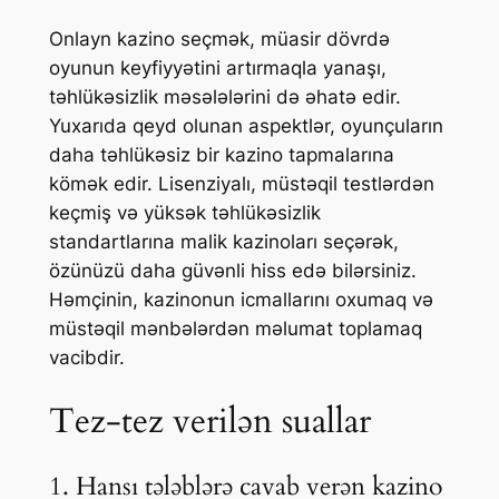
Onlayn kazino seçmək, müasir dövrdə
oyunun keyfiyyətini artırmaqla yanaşı,
təhlükəsizlik məsələlərini də əhatə edir.
Yuxarıda qeyd olunan aspektlər, oyunçuların
daha təhlükəsiz bir kazino tapmalarına
kömək edir. Lisenziyalı, müstəqil testlərdən
keçmiş və yüksək təhlükəsizlik
standartlarına malik kazinoları seçərək,
özünüzü daha güvənli hiss edə bilərsiniz.
Həmçinin, kazinonun icmallarını oxumaq və
müstəqil mənbələrdən məlumat toplamaq
vacibdir.
Tez-tez verilən suallar
1. Hansı tələblərə cavab verən kazino