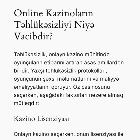
Online Kazinoların
Təhlükəsizliyi Niyə
Vacibdir?
Təhlükəsizlik, onlayn kazino mühitində
oyunçuların etibarını artıran əsas amillərdən
biridir. Yaxşı təhlükəsizlik protokolları,
oyunçunun şəxsi məlumatlarını və maliyyə
əməliyyatlarını qoruyur. Öz casinosunu
seçərkən, aşağıdakı faktorları nəzərə almaq
mütləqdir:
Kazino Lisenziyası
Onlayn kazino seçərkən, onun lisenziyası ilə