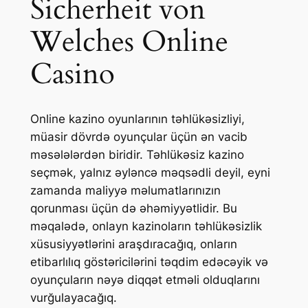
Sicherheit von
Welches Online
Casino
Online kazino oyunlarının təhlükəsizliyi,
müasir dövrdə oyunçular üçün ən vacib
məsələlərdən biridir. Təhlükəsiz kazino
seçmək, yalnız əyləncə məqsədli deyil, eyni
zamanda maliyyə məlumatlarınızın
qorunması üçün də əhəmiyyətlidir. Bu
məqalədə, onlayn kazinoların təhlükəsizlik
xüsusiyyətlərini araşdıracağıq, onların
etibarlılıq göstəricilərini təqdim edəcəyik və
oyunçuların nəyə diqqət etməli olduqlarını
vurğulayacağıq.