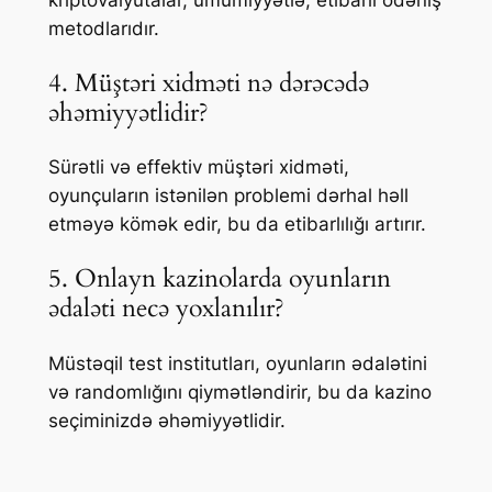
metodlarıdır.
4. Müştəri xidməti nə dərəcədə
əhəmiyyətlidir?
Sürətli və effektiv müştəri xidməti,
oyunçuların istənilən problemi dərhal həll
etməyə kömək edir, bu da etibarlılığı artırır.
5. Onlayn kazinolarda oyunların
ədaləti necə yoxlanılır?
Müstəqil test institutları, oyunların ədalətini
və randomlığını qiymətləndirir, bu da kazino
seçiminizdə əhəmiyyətlidir.