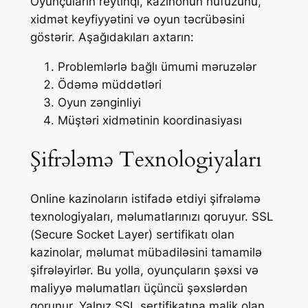
Oyunçuların reytinqi, kazinonun nüfuzunu,
xidmət keyfiyyətini və oyun təcrübəsini
göstərir. Aşağıdakıları axtarın:
Problemlərlə bağlı ümumi məruzələr
Ödəmə müddətləri
Oyun zənginliyi
Müştəri xidmətinin koordinasiyası
Şifrələmə Texnologiyaları
Online kazinoların istifadə etdiyi şifrələmə
texnologiyaları, məlumatlarınızı qoruyur. SSL
(Secure Socket Layer) sertifikatı olan
kazinolar, məlumat mübadiləsini tamamilə
şifrələyirlər. Bu yolla, oyunçuların şəxsi və
maliyyə məlumatları üçüncü şəxslərdən
qorunur. Yalnız SSL sertifikatına malik olan