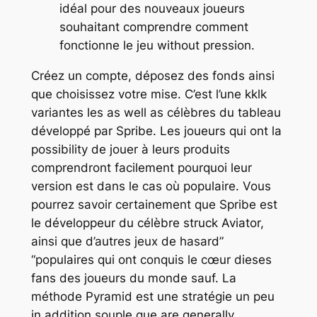
idéal pour des nouveaux joueurs
souhaitant comprendre comment
fonctionne le jeu without pression.
Créez un compte, déposez des fonds ainsi
que choisissez votre mise. C’est l’une kklk
variantes les as well as célèbres du tableau
développé par Spribe. Les joueurs qui ont la
possibility de jouer à leurs produits
comprendront facilement pourquoi leur
version est dans le cas où populaire. Vous
pourrez savoir certainement que Spribe est
le développeur du célèbre struck Aviator,
ainsi que d’autres jeux de hasard”
“populaires qui ont conquis le cœur dieses
fans des joueurs du monde sauf. La
méthode Pyramid est une stratégie un peu
in addition souple que are generally