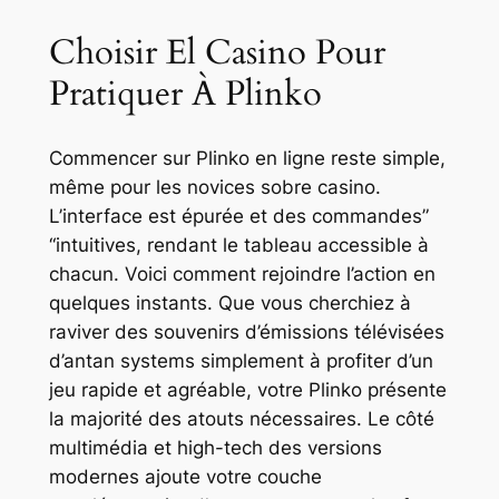
Choisir El Casino Pour
Pratiquer À Plinko
Commencer sur Plinko en ligne reste simple,
même pour les novices sobre casino.
L’interface est épurée et des commandes”
“intuitives, rendant le tableau accessible à
chacun. Voici comment rejoindre l’action en
quelques instants. Que vous cherchiez à
raviver des souvenirs d’émissions télévisées
d’antan systems simplement à profiter d’un
jeu rapide et agréable, votre Plinko présente
la majorité des atouts nécessaires. Le côté
multimédia et high-tech des versions
modernes ajoute votre couche