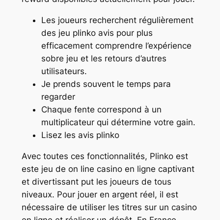
Les joueurs recherchent régulièrement
des jeu plinko avis pour plus
efficacement comprendre l’expérience
sobre jeu et les retours d’autres
utilisateurs.
Je prends souvent le temps para
regarder
Chaque fente correspond à un
multiplicateur qui détermine votre gain.
Lisez les avis plinko
Avec toutes ces fonctionnalités, Plinko est
este jeu de on line casino en ligne captivant
et divertissant put les joueurs de tous
niveaux. Pour jouer en argent réel, il est
nécessaire de utiliser les titres sur un casino
en ligne et réaliser un dépôt. En France,