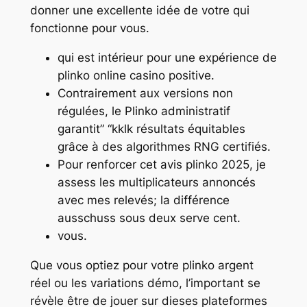
donner une excellente idée de votre qui
fonctionne pour vous.
qui est intérieur pour une expérience de
plinko online casino positive.
Contrairement aux versions non
régulées, le Plinko administratif
garantit” “kklk résultats équitables
grâce à des algorithmes RNG certifiés.
Pour renforcer cet avis plinko 2025, je
assess les multiplicateurs annoncés
avec mes relevés; la différence
ausschuss sous deux serve cent.
vous.
Que vous optiez pour votre plinko argent
réel ou les variations démo, l’important se
révèle être de jouer sur dieses plateformes