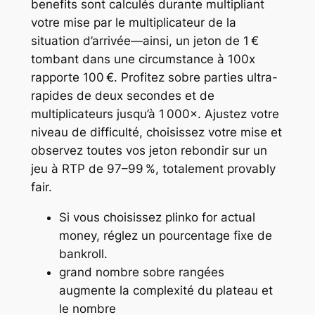
benefits sont calculés durante multipliant
votre mise par le multiplicateur de la
situation d’arrivée—ainsi, un jeton de 1 €
tombant dans une circumstance à 100x
rapporte 100 €. Profitez sobre parties ultra-
rapides de deux secondes et de
multiplicateurs jusqu’à 1 000×. Ajustez votre
niveau de difficulté, choisissez votre mise et
observez toutes vos jeton rebondir sur un
jeu à RTP de 97–99 %, totalement provably
fair.
Si vous choisissez plinko for actual
money, réglez un pourcentage fixe de
bankroll.
grand nombre sobre rangées
augmente la complexité du plateau et
le nombre