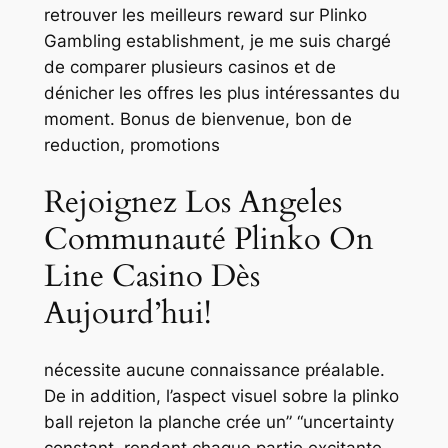
retrouver les meilleurs reward sur Plinko
Gambling establishment, je me suis chargé
de comparer plusieurs casinos et de
dénicher les offres les plus intéressantes du
moment. Bonus de bienvenue, bon de
reduction, promotions
Rejoignez Los Angeles
Communauté Plinko On
Line Casino Dès
Aujourd’hui!
nécessite aucune connaissance préalable.
De in addition, l’aspect visuel sobre la plinko
ball rejeton la planche crée un” “uncertainty