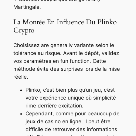
Martingale.
La Montée En Influence Du Plinko
Crypto
Choisissez are generally variante selon le
tolérance au risque. Avant le dépôt, validez
vos paramètres en fun function. Cette
méthode évite des surprises lors de la mise
réelle.
Plinko, c’est bien plus qu’un jeu, c’est
votre expérience unique où simplicité
rime derrière excitation.
Cependant, comme pour beaucoup de
jeux de casino en ligne, il peut être
difficile de retrouver des informations