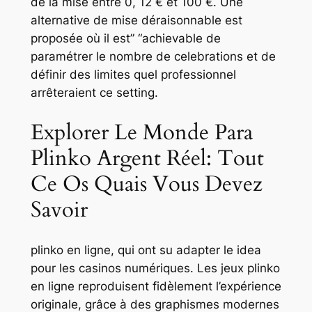
de la mise entre 0, 12 € et 100 €. Une
alternative de mise déraisonnable est
proposée où il est” “achievable de
paramétrer le nombre de celebrations et de
définir des limites quel professionnel
arrêteraient ce setting.
Explorer Le Monde Para
Plinko Argent Réel: Tout
Ce Os Quais Vous Devez
Savoir
plinko en ligne, qui ont su adapter le idea
pour les casinos numériques. Les jeux plinko
en ligne reproduisent fidèlement l’expérience
originale, grâce à des graphismes modernes