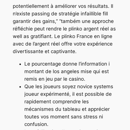
potentiellement à améliorer vos résultats. Il
n’existe passing de stratégie infaillible fill
garantir des gains,” “também une approche
réfléchie peut rendre le plinko argent réel as
well as gratifiant. Le plinko France en ligne
avec de l’argent réel offre votre expérience
divertissante et captivante.
Le pourcentage donne l’information i
montant de los angeles mise qui est
remis en jeu par le casino.
Que les joueurs soyez novice systems
joueur expérimenté, il est possible de
rapidement comprendre les
mécanismes du tableau et apprécier
toutes vos moment sans stress ni
confusion.