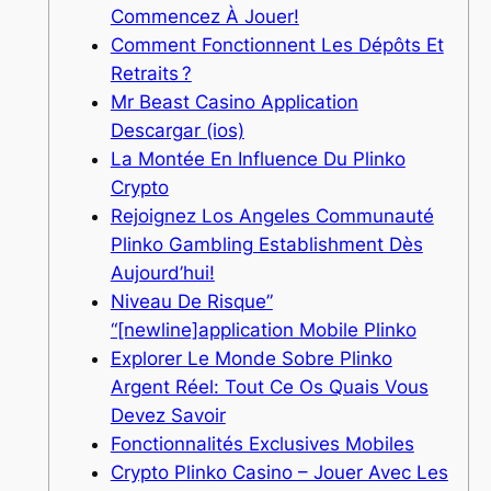
Commencez À Jouer!
Comment Fonctionnent Les Dépôts Et
Retraits ?
Mr Beast Casino Application
Descargar (ios)
La Montée En Influence Du Plinko
Crypto
Rejoignez Los Angeles Communauté
Plinko Gambling Establishment Dès
Aujourd’hui!
Niveau De Risque”
“[newline]application Mobile Plinko
Explorer Le Monde Sobre Plinko
Argent Réel: Tout Ce Os Quais Vous
Devez Savoir
Fonctionnalités Exclusives Mobiles
Crypto Plinko Casino – Jouer Avec Les