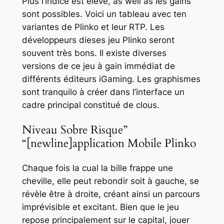
Plus l’indice est élevé, as well as les gains
sont possibles. Voici un tableau avec ten
variantes de Plinko et leur RTP. Les
développeurs dieses jeu Plinko seront
souvent très bons. Il existe diverses
versions de ce jeu à gain immédiat de
différents éditeurs iGaming. Les graphismes
sont tranquilo à créer dans l’interface un
cadre principal constitué de clous.
Niveau Sobre Risque”
“[newline]application Mobile Plinko
Chaque fois la cual la bille frappe une
cheville, elle peut rebondir soit à gauche, se
révèle être à droite, créant ainsi un parcours
imprévisible et excitant. Bien que le jeu
repose principalement sur le capital, jouer