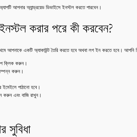
পটি আপনার অ্যান্ড্রয়েড ডিভাইসে ইনস্টল করতে পারবেন।
ইনস্টল করার পরে কী করবেন?
মে আপনাকে একটি অ্যাকাউন্ট তৈরি করতে হবে অথবা লগ ইন করতে হবে। আপনি নিম
পে ক্লিক করুন।
ম্পন্ন করুন।
নার ইমেইলে পাঠানো হবে।
ন করুন এবং বাজি রাখুন।
 সুবিধা