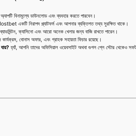
্যাপটি বিনামূল্যে ডাউনলোড এবং ব্যবহার করতে পারবেন।
Mostbet একটি নিরাপদ প্ল্যাটফর্ম এবং আপনার ব্যক্তিগত তথ্য সুরক্ষিত থাকে।
ব্যাডমিন্টন, ক্যাসিনো এবং আরো অনেক খেলার জন্য বাজি রাখতে পারেন।
কার্যক্রম, বোনাস অফার, এবং গ্রাহক সহায়তা ফিচার রয়েছে।
যায়?
হ্যাঁ, আপনি তাদের অফিসিয়াল ওয়েবসাইট অথবা গুগল প্লে স্টোর থেকেও সফট