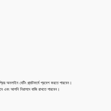
় অনলাইন বেটিং প্ল্যাটফর্মে প্রবেশ করতে পারবেন।
বে এবং আপনি নিরাপদে বাজি রাখতে পারবেন।