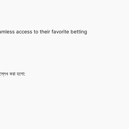
amless access to their favorite betting
ল্লেখ করা হলো: