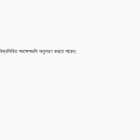
্নলিখিত পদক্ষেপগুলি অনুসরণ করতে পারেন: