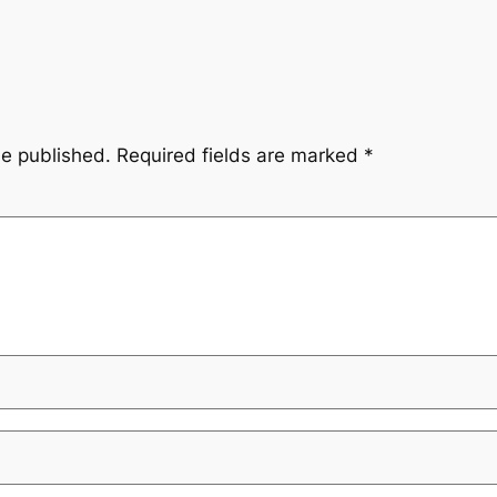
be published.
Required fields are marked
*