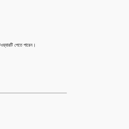
ওয়্যারটি পেতে পারেন।