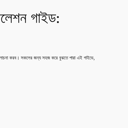
লেশন গাইড:
 আলোচনা করব। সকলের জন্য সহজ করে বুঝতে পারা এই গাইডে,