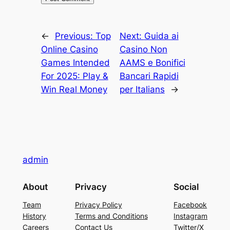
←
Previous:
Top
Next:
Guida ai
Online Casino
Casino Non
Games Intended
AAMS e Bonifici
For 2025: Play &
Bancari Rapidi
Win Real Money
per Italians
→
admin
About
Privacy
Social
Team
Privacy Policy
Facebook
History
Terms and Conditions
Instagram
Careers
Contact Us
Twitter/X