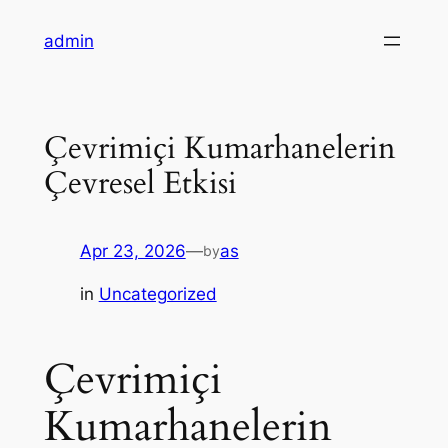
Skip
admin
to
content
Çevrimiçi Kumarhanelerin
Çevresel Etkisi
Apr 23, 2026
—
as
by
in
Uncategorized
Çevrimiçi
Kumarhanelerin