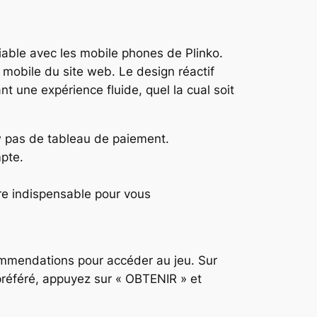
liable avec les mobile phones de Plinko.
 mobile du site web. Le design réactif
t une expérience fluide, quel la cual soit
new pas de tableau de paiement.
mpte.
ère indispensable pour vous
ecommendations pour accéder au jeu. Sur
préféré, appuyez sur « OBTENIR » et