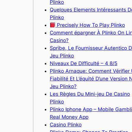
Plinko
Quelques Elements Intéressants D
Plinko
Precisely How To Play Plinko
Comment épargner À Plinko On Li
Casino?
Spribe, Le Fournisseur Autentico 
Jeu Plinko
Niveaux De Difficulté – 4 8/5
Plinko Arnaque: Comment Vérifier
Fiabilité Et L’équité D’une Version N
Jeu Plinko?
Les Règles Du Mini-jeu De Casino
Plinko
Plinko Iphone App – Mobile Gambl
Real Money App
Casino Plinko