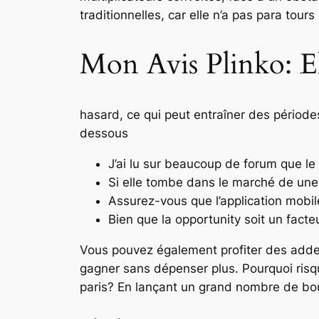
traditionnelles, car elle n’a pas para tou
Mon Avis Plinko: E
hasard, ce qui peut entraîner des périodes
dessous
J’ai lu sur beaucoup de forum que l
Si elle tombe dans le marché de une 
Assurez-vous que l’application mobi
Bien que la opportunity soit un facte
Vous pouvez également profiter des added
gagner sans dépenser plus. Pourquoi risque
paris? En lançant un grand nombre de boul