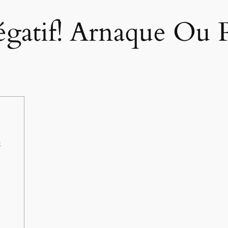
égatif! Arnaque Ou 
o
t