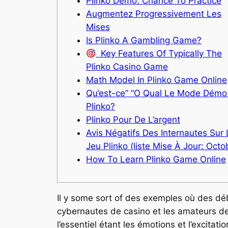
Plinko Demo: Chance To Practice
Augmentez Progressivement Les
Mises
Is Plinko A Gambling Game?
Key Features Of Typically The
Plinko Casino Game
Math Model In Plinko Game Online
Qu’est-ce” “O Qual Le Mode Démo
Plinko?
Plinko Pour De L’argent
Avis Négatifs Des Internautes Sur 
Jeu Plinko (liste Mise À Jour: Octo
How To Learn Plinko Game Online
Il y some sort of des exemples où des dé
cybernautes de casino et les amateurs de 
l’essentiel étant les émotions et l’excitat