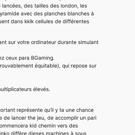
é lancées, des tailles des london, les
 pyramide avec des planches blanches à
ssent dans kklk cellules de différentes
nt sur votre ordinateur durante simulant
erez ceux para BGaming.
(prouvablement équitable), qui repose sur
ultiplicateurs élevés.
ortant représente qu’il y ta une chance
 de lancer the jeu, de accomplir un pari
et commencera kid chemin vers des
linko diffère dieses machines à sous