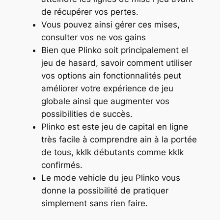
de récupérer vos pertes.
Vous pouvez ainsi gérer ces mises,
consulter vos ne vos gains
Bien que Plinko soit principalement el
jeu de hasard, savoir comment utiliser
vos options ain fonctionnalités peut
améliorer votre expérience de jeu
globale ainsi que augmenter vos
possibilities de succès.
Plinko est este jeu de capital en ligne
très facile à comprendre ain à la portée
de tous, kklk débutants comme kklk
confirmés.
Le mode vehicle du jeu Plinko vous
donne la possibilité de pratiquer
simplement sans rien faire.