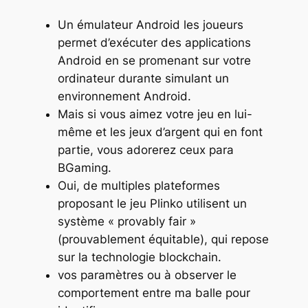
Un émulateur Android les joueurs
permet d’exécuter des applications
Android en se promenant sur votre
ordinateur durante simulant un
environnement Android.
Mais si vous aimez votre jeu en lui-
même et les jeux d’argent qui en font
partie, vous adorerez ceux para
BGaming.
Oui, de multiples plateformes
proposant le jeu Plinko utilisent un
système « provably fair »
(prouvablement équitable), qui repose
sur la technologie blockchain.
vos paramètres ou à observer le
comportement entre ma balle pour