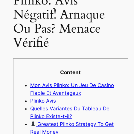
Plinko: Avis
Négatif! Arnaque
Ou Pas? Menace
Vérifié
Content
Mon Avis Plinko: Un Jeu De Casino
Fiable Et Avantageux
Plinko Avis
Quelles Variantes Du Tableau De
Plinko Existe-t-il?
Greatest Plinko Strategy To Get
Real Money