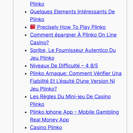
Plinko
Quelques Elements Intéressants De
Plinko
Precisely How To Play Plinko
Comment épargner À Plinko On Line
Casino?
Spribe, Le Fournisseur Autentico Du
Jeu Plinko
Niveaux De Difficulté – 4 8/5
Plinko Arnaque: Comment Vérifier Una
Fiabilité Et L’équité D’une Version Ni
Jeu Plinko?
Les Règles Du Mini-jeu De Casino
Plinko
Plinko Iphone App – Mobile Gambling
Real Money App
Casino Plinko