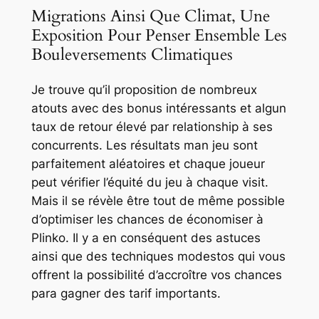
Migrations Ainsi Que Climat, Une
Exposition Pour Penser Ensemble Les
Bouleversements Climatiques
Je trouve qu’il proposition de nombreux
atouts avec des bonus intéressants et algun
taux de retour élevé par relationship à ses
concurrents. Les résultats man jeu sont
parfaitement aléatoires et chaque joueur
peut vérifier l’équité du jeu à chaque visit.
Mais il se révèle être tout de même possible
d’optimiser les chances de économiser à
Plinko. Il y a en conséquent des astuces
ainsi que des techniques modestos qui vous
offrent la possibilité d’accroître vos chances
para gagner des tarif importants.