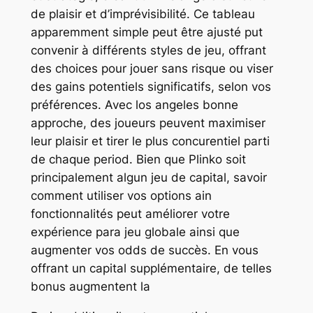
de plaisir et d’imprévisibilité. Ce tableau
apparemment simple peut être ajusté put
convenir à différents styles de jeu, offrant
des choices pour jouer sans risque ou viser
des gains potentiels significatifs, selon vos
préférences. Avec los angeles bonne
approche, des joueurs peuvent maximiser
leur plaisir et tirer le plus concurentiel parti
de chaque period. Bien que Plinko soit
principalement algun jeu de capital, savoir
comment utiliser vos options ain
fonctionnalités peut améliorer votre
expérience para jeu globale ainsi que
augmenter vos odds de succès. En vous
offrant un capital supplémentaire, de telles
bonus augmentent la