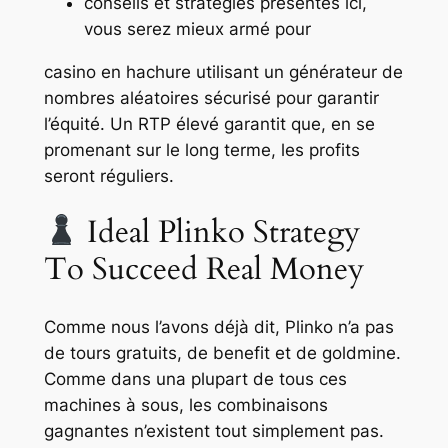
conseils et stratégies présentés ici,
vous serez mieux armé pour
casino en hachure utilisant un générateur de
nombres aléatoires sécurisé pour garantir
l’équité. Un RTP élevé garantit que, en se
promenant sur le long terme, les profits
seront réguliers.
Ideal Plinko Strategy
To Succeed Real Money
Comme nous l’avons déjà dit, Plinko n’a pas
de tours gratuits, de benefit et de goldmine.
Comme dans una plupart de tous ces
machines à sous, les combinaisons
gagnantes n’existent tout simplement pas.