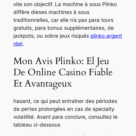
vite son objectif. La machine à sous Plinko
diffère dieses machines à sous
traditionnelles, car elle n’a pas para tours
gratuits, para bonus supplémentaires, de
jackpots, ou sobre jeux risqués
plinko argent
réel
.
Mon Avis Plinko: El Jeu
De Online Casino Fiable
Et Avantageux
hasard, ce qui peut entraîner des périodes
de pertes prolongées en cas de specialty
volatilité. Avant para conclure, consultez le
tableau ci-dessous