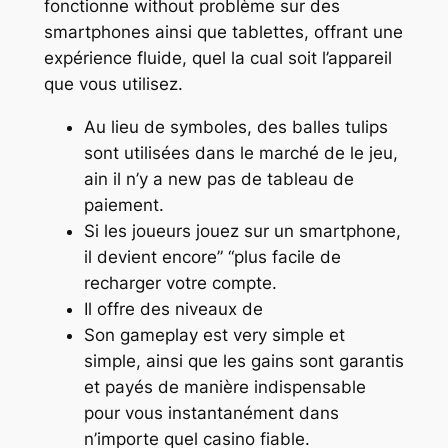
fonctionne without problème sur des
smartphones ainsi que tablettes, offrant une
expérience fluide, quel la cual soit l’appareil
que vous utilisez.
Au lieu de symboles, des balles tulips
sont utilisées dans le marché de le jeu,
ain il n’y a new pas de tableau de
paiement.
Si les joueurs jouez sur un smartphone,
il devient encore” “plus facile de
recharger votre compte.
Il offre des niveaux de
Son gameplay est very simple et
simple, ainsi que les gains sont garantis
et payés de manière indispensable
pour vous instantanément dans
n’importe quel casino fiable.