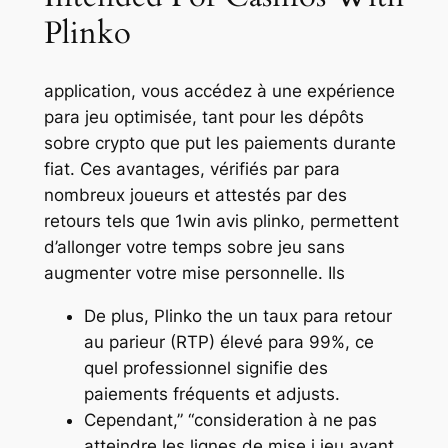
Plinko
application, vous accédez à une expérience
para jeu optimisée, tant pour les dépôts
sobre crypto que put les paiements durante
fiat. Ces avantages, vérifiés par para
nombreux joueurs et attestés par des
retours tels que 1win avis plinko, permettent
d’allonger votre temps sobre jeu sans
augmenter votre mise personnelle. Ils
De plus, Plinko the un taux para retour
au parieur (RTP) élevé para 99%, ce
quel professionnel signifie des
paiements fréquents et adjusts.
Cependant,” “consideration à ne pas
atteindre les lignes de mise i jeu avant