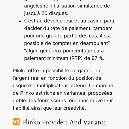
angeles réinitialisation simultanée de
jusqu’à 20 disques.
C’est au développeur et au casino para
décider du rate de paiement, também
pour une grande partie des cas, il est
possible de compter en déambulant”
“algun généreux pourcentage para
paiement minimum (RTP) de 97 %.
Plinko offre la possibilité de gagner de
l’argent réel en fonction du position de
risque et i multiplicateur obtenu. Le marché
de Plinko est riche en variantes, proposées
doble des fournisseurs reconnus serve leur
fiabilité ainsi que leur créativité.
Plinko Providers And Variants