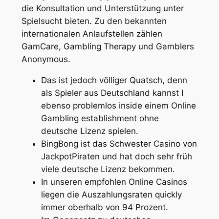
die Konsultation und Unterstützung unter
Spielsucht bieten. Zu den bekannten
internationalen Anlaufstellen zählen
GamCare, Gambling Therapy und Gamblers
Anonymous.
Das ist jedoch völliger Quatsch, denn
als Spieler aus Deutschland kannst I
ebenso problemlos inside einem Online
Gambling establishment ohne
deutsche Lizenz spielen.
BingBong ist das Schwester Casino von
JackpotPiraten und hat doch sehr früh
viele deutsche Lizenz bekommen.
In unseren empfohlen Online Casinos
liegen die Auszahlungsraten quickly
immer oberhalb von 94 Prozent.