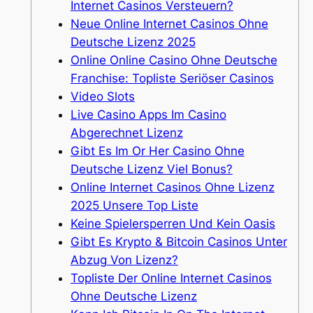
Internet Casinos Versteuern?
Neue Online Internet Casinos Ohne
Deutsche Lizenz 2025
Online Online Casino Ohne Deutsche
Franchise: Topliste Seriöser Casinos
Video Slots
Live Casino Apps Im Casino
Abgerechnet Lizenz
Gibt Es Im Or Her Casino Ohne
Deutsche Lizenz Viel Bonus?
Online Internet Casinos Ohne Lizenz
2025 Unsere Top Liste
Keine Spielersperren Und Kein Oasis
Gibt Es Krypto & Bitcoin Casinos Unter
Abzug Von Lizenz?
Topliste Der Online Internet Casinos
Ohne Deutsche Lizenz