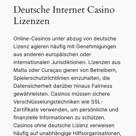
Deutsche Internet Casino
Lizenzen
Online-Casinos unter abzug von deutsche
Lizenz agieren häufig mit Genehmigungen
aus anderen europäischen oder
internationalen Jurisdiktionen. Lizenzen aus
Malta oder Curaçao gieren von Betreibern,
Spielerschutzrichtlinien einzuhalten, die
Datensicherheit darüber hinaus Fairness
gewährleisten. Casinos müssen sichere
Verschlüsselungstechniken wie SSL-
Zertifikate verwenden, um persönliche und
finanzielle Informationen zu schützen.
Casinos ohne deutsche Lizenz verweisen
häufig auf unabhängige Hilfsorganisationen,