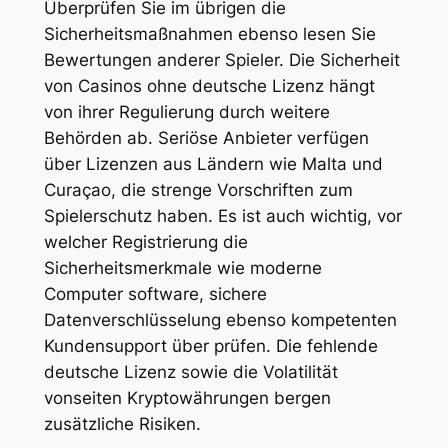
Überprüfen Sie im übrigen die
Sicherheitsmaßnahmen ebenso lesen Sie
Bewertungen anderer Spieler. Die Sicherheit
von Casinos ohne deutsche Lizenz hängt
von ihrer Regulierung durch weitere
Behörden ab. Seriöse Anbieter verfügen
über Lizenzen aus Ländern wie Malta und
Curaçao, die strenge Vorschriften zum
Spielerschutz haben. Es ist auch wichtig, vor
welcher Registrierung die
Sicherheitsmerkmale wie moderne
Computer software, sichere
Datenverschlüsselung ebenso kompetenten
Kundensupport über prüfen. Die fehlende
deutsche Lizenz sowie die Volatilität
vonseiten Kryptowährungen bergen
zusätzliche Risiken.