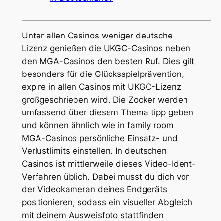
Unter allen Casinos weniger deutsche
Lizenz genießen die UKGC-Casinos neben
den MGA-Casinos den besten Ruf. Dies gilt
besonders für die Glücksspielprävention,
expire in allen Casinos mit UKGC-Lizenz
großgeschrieben wird. Die Zocker werden
umfassend über diesem Thema tipp geben
und können ähnlich wie in family room
MGA-Casinos persönliche Einsatz- und
Verlustlimits einstellen. In deutschen
Casinos ist mittlerweile dieses Video-Ident-
Verfahren üblich. Dabei musst du dich vor
der Videokameran deines Endgeräts
positionieren, sodass ein visueller Abgleich
mit deinem Ausweisfoto stattfinden