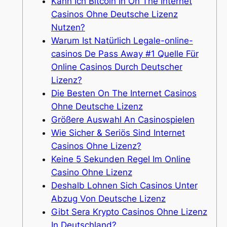
Kann Ich Bitcoin In On The Internet
Casinos Ohne Deutsche Lizenz
Nutzen?
Warum Ist Natürlich Legale-online-
casinos De Pass Away #1 Quelle Für
Online Casinos Durch Deutscher
Lizenz?
Die Besten On The Internet Casinos
Ohne Deutsche Lizenz
Größere Auswahl An Casinospielen
Wie Sicher & Seriös Sind Internet
Casinos Ohne Lizenz?
Keine 5 Sekunden Regel Im Online
Casino Ohne Lizenz
Deshalb Lohnen Sich Casinos Unter
Abzug Von Deutsche Lizenz
Gibt Sera Krypto Casinos Ohne Lizenz
In Deutschland?