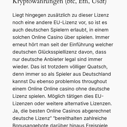
Kryptowährungen (btc, Eth, Usdt)
Liegt hingegen zusätzlich zu dieser Lizenz
noch eine andere EU-Lizenz vor, so ist es
auch deutschen Spielern erlaubt, in einem
solchen Online Casino über spielen. Immer
erneut hört man seit der Einführung welcher
deutschen Glücksspiellizenz davon, dass
nur deutsche Anbieter legal sind immer
wieder. Das ist trotzdem völliger Quatsch,
denn immer so als Spieler aus Deutschland
kannst Du ebenso problemlos throughout
einem Online Online casino ohne deutsche
Lizenz spielen. Möglich tätigen dies EU-
Lizenzen oder weitere alternative Lizenzen.
Ja, die besten Online Casinos abgerechnet
deutsche Lizenz” “bereithalten zahlreiche
Bonusangebote darüber hinaus Freispiele