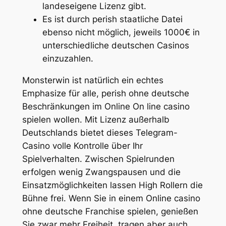
landeseigene Lizenz gibt.
Es ist durch perish staatliche Datei
ebenso nicht möglich, jeweils 1000€ in
unterschiedliche deutschen Casinos
einzuzahlen.
Monsterwin ist natürlich ein echtes
Emphasize für alle, perish ohne deutsche
Beschränkungen im Online On line casino
spielen wollen. Mit Lizenz außerhalb
Deutschlands bietet dieses Telegram-
Casino volle Kontrolle über Ihr
Spielverhalten. Zwischen Spielrunden
erfolgen wenig Zwangspausen und die
Einsatzmöglichkeiten lassen High Rollern die
Bühne frei. Wenn Sie in einem Online casino
ohne deutsche Franchise spielen, genießen
Sie zwar mehr Freiheit, tragen aber auch