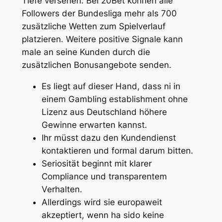
Tiefe versehen. Bei 20Bet können alle
Followers der Bundesliga mehr als 700
zusätzliche Wetten zum Spielverlauf
platzieren. Weitere positive Signale kann
male an seine Kunden durch die
zusätzlichen Bonusangebote senden.
Es liegt auf dieser Hand, dass ni in
einem Gambling establishment ohne
Lizenz aus Deutschland höhere
Gewinne erwarten kannst.
Ihr müsst dazu den Kundendienst
kontaktieren und formal darum bitten.
Seriosität beginnt mit klarer
Compliance und transparentem
Verhalten.
Allerdings wird sie europaweit
akzeptiert, wenn ha sido keine