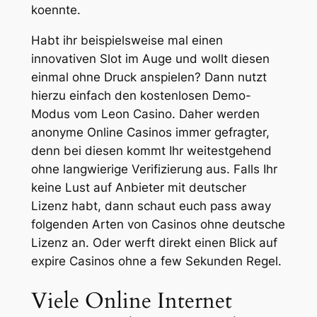
koennte.
Habt ihr beispielsweise mal einen
innovativen Slot im Auge und wollt diesen
einmal ohne Druck anspielen? Dann nutzt
hierzu einfach den kostenlosen Demo-
Modus vom Leon Casino. Daher werden
anonyme Online Casinos immer gefragter,
denn bei diesen kommt Ihr weitestgehend
ohne langwierige Verifizierung aus. Falls Ihr
keine Lust auf Anbieter mit deutscher
Lizenz habt, dann schaut euch pass away
folgenden Arten von Casinos ohne deutsche
Lizenz an. Oder werft direkt einen Blick auf
expire Casinos ohne a few Sekunden Regel.
Viele Online Internet