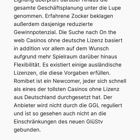
gesamte Geschäftsplanung unter die Lupe
genommen. Erfahrene Zocker beklagen
außerdem dasjenige reduzierte
Gewinnpotenzial. Die Suche nach On the
web Casinos ohne deutsche Lizenz basiert
in addition vor allem auf dem Wunsch
aufgrund mehr Spielraum darüber hinaus
Flexibilität. Es existiert einige ausländische
Lizenzen, die diese Vorgaben erfüllen.
Romibet ist ein Newcomer, jeder sich schnell
als eines der tollsten Casinos ohne Lizenz
aus Deutschland durchgesetzt hat. Der
Anbieter wird nicht durch die GGL reguliert
und ist so gesehen auch nicht an die
Einschränkungen des neuen GlüStv
gebunden.