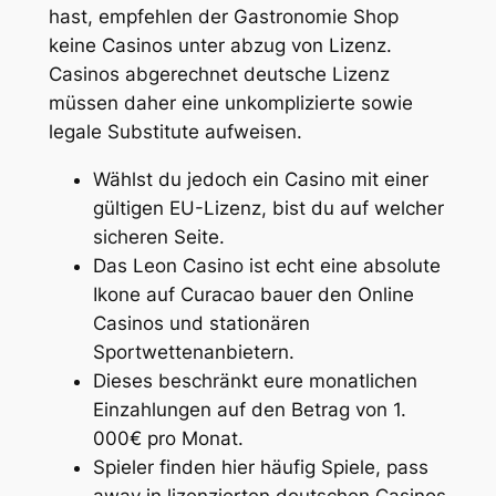
hast, empfehlen der Gastronomie Shop
keine Casinos unter abzug von Lizenz.
Casinos abgerechnet deutsche Lizenz
müssen daher eine unkomplizierte sowie
legale Substitute aufweisen.
Wählst du jedoch ein Casino mit einer
gültigen EU-Lizenz, bist du auf welcher
sicheren Seite.
Das Leon Casino ist echt eine absolute
Ikone auf Curacao bauer den Online
Casinos und stationären
Sportwettenanbietern.
Dieses beschränkt eure monatlichen
Einzahlungen auf den Betrag von 1.
000€ pro Monat.
Spieler finden hier häufig Spiele, pass
away in lizenzierten deutschen Casinos