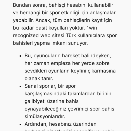
Bundan sonra, bahisçi hesabını kullanabilir
ve herhangi bir spor etkinliği için anlaşmalar
yapabilir. Ancak, tüm bahisçilerin kayıt için
bu kadar basit koşulları yoktur. 1win
recognized web sitesi Türk kullanıcılara spor
bahisleri yapma imkanı sunuyor.
Bu, oyuncuların hareket halindeyken,
her zaman empieza her yerde sobre
sevdikleri oyunların keyfini çıkarmasına
olanak tanır.
Sanal sporlar, bir spor
karşılaşmasındaki takımlardan birinin
galibiyeti üzerine bahis
oynayabileceğiniz çevrimiçi spor bahis
simülasyonlarıdır.
Ardından, hesabınız üzerinden