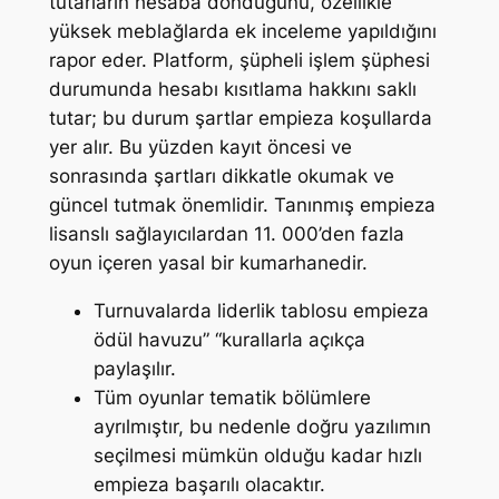
tutarların hesaba döndüğünü, özellikle
yüksek meblağlarda ek inceleme yapıldığını
rapor eder. Platform, şüpheli işlem şüphesi
durumunda hesabı kısıtlama hakkını saklı
tutar; bu durum şartlar empieza koşullarda
yer alır. Bu yüzden kayıt öncesi ve
sonrasında şartları dikkatle okumak ve
güncel tutmak önemlidir. Tanınmış empieza
lisanslı sağlayıcılardan 11. 000’den fazla
oyun içeren yasal bir kumarhanedir.
Turnuvalarda liderlik tablosu empieza
ödül havuzu” “kurallarla açıkça
paylaşılır.
Tüm oyunlar tematik bölümlere
ayrılmıştır, bu nedenle doğru yazılımın
seçilmesi mümkün olduğu kadar hızlı
empieza başarılı olacaktır.