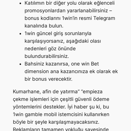
Katılımın bir diğer yolu olarak eğlenceli
promosyonlardan yararlanabilirsiniz –
bonus kodlarını 1win’in resmi Telegram
kanalında bulun.
1win güncel giriş sorunlarıyla
karşılaşıyorsanız, aşağıdaki olası
nedenleri göz önünde
bulundurabilirsiniz.
Bahsiniz kazanırsa, one win Bet
dimension ana kazancınıza ek olarak ek
bir bonus verecektir.
Kumarhane, afin de yatırma” “empieza
çekme işlemleri için çeşitli güvenli ödeme
yöntemlerini destekler. İyi haber şu ki, bu
1win gamble mobil istemcisini kullanırken
böyle bir şeyle karşılaşmayacaksınız.
Reklamların tamamen yokluğu sayesinde