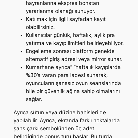
hayranlarına ekspres bonstan
yararlanma olanağı sunuyor.
Katılmak için ilgili sayfadan kayıt
olabilirsiniz.
Kullanıcılar günlük, haftalık, aylık pra
yatırma ve kayıp limitleri belirleyebiliyor.
Engelleme sonrası platform genelde
alternatif giriş adresi veya mirror sunar.
Kumarhane ayrıca” “haftalık kayıplarda
%30’a varan para iadesi sunarak,
oyuncuların şanssız oyun seanslarında
bile bir güvenlik ağına sahip olmalarını
sağlar.
Ayrıca sütun veya düzine bahisleri de
yapılabilir. Ayrıca, ekranda farklı noktalarda
şans çarkı sembolünden üç adet
belirdiğinde bonus turu başlar. Bu turda