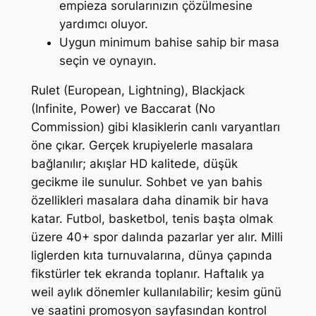
empieza sorularınızın çözülmesine
yardımcı oluyor.
Uygun minimum bahise sahip bir masa
seçin ve oynayın.
Rulet (European, Lightning), Blackjack
(Infinite, Power) ve Baccarat (No
Commission) gibi klasiklerin canlı varyantları
öne çıkar. Gerçek krupiyelerle masalara
bağlanılır; akışlar HD kalitede, düşük
gecikme ile sunulur. Sohbet ve yan bahis
özellikleri masalara daha dinamik bir hava
katar. Futbol, basketbol, tenis başta olmak
üzere 40+ spor dalında pazarlar yer alır. Milli
liglerden kıta turnuvalarına, dünya çapında
fikstürler tek ekranda toplanır. Haftalık ya
weil aylık dönemler kullanılabilir; kesim günü
ve saatini promosyon sayfasından kontrol