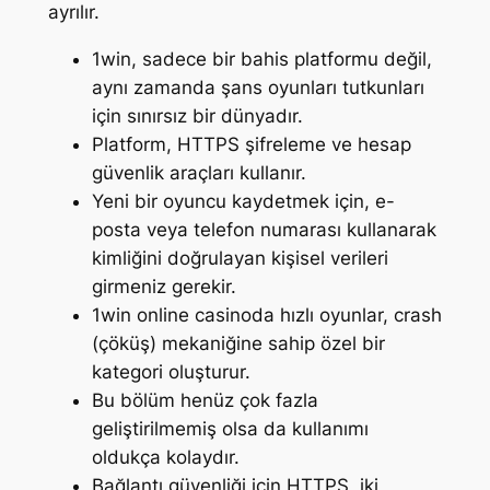
ayrılır.
1win, sadece bir bahis platformu değil,
aynı zamanda şans oyunları tutkunları
için sınırsız bir dünyadır.
Platform, HTTPS şifreleme ve hesap
güvenlik araçları kullanır.
Yeni bir oyuncu kaydetmek için, e-
posta veya telefon numarası kullanarak
kimliğini doğrulayan kişisel verileri
girmeniz gerekir.
1win online casinoda hızlı oyunlar, crash
(çöküş) mekaniğine sahip özel bir
kategori oluşturur.
Bu bölüm henüz çok fazla
geliştirilmemiş olsa da kullanımı
oldukça kolaydır.
Bağlantı güvenliği için HTTPS, iki