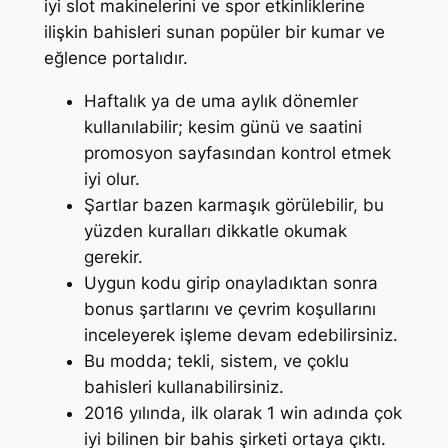
iyi slot makinelerini ve spor etkinliklerine
ilişkin bahisleri sunan popüler bir kumar ve
eğlence portalıdır.
Haftalık ya de uma aylık dönemler
kullanılabilir; kesim günü ve saatini
promosyon sayfasından kontrol etmek
iyi olur.
Şartlar bazen karmaşık görülebilir, bu
yüzden kuralları dikkatle okumak
gerekir.
Uygun kodu girip onayladıktan sonra
bonus şartlarını ve çevrim koşullarını
inceleyerek işleme devam edebilirsiniz.
Bu modda; tekli, sistem, ve çoklu
bahisleri kullanabilirsiniz.
2016 yılında, ilk olarak 1 win adında çok
iyi bilinen bir bahis şirketi ortaya çıktı.