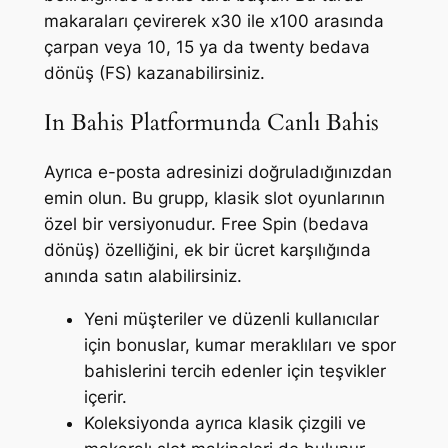
makaraları çevirerek x30 ile x100 arasında
çarpan veya 10, 15 ya da twenty bedava
dönüş (FS) kazanabilirsiniz.
In Bahis Platformunda Canlı Bahis
Ayrıca e-posta adresinizi doğruladığınızdan
emin olun. Bu grupp, klasik slot oyunlarının
özel bir versiyonudur. Free Spin (bedava
dönüş) özelliğini, ek bir ücret karşılığında
anında satın alabilirsiniz.
Yeni müşteriler ve düzenli kullanıcılar
için bonuslar, kumar meraklıları ve spor
bahislerini tercih edenler için teşvikler
içerir.
Koleksiyonda ayrıca klasik çizgili ve