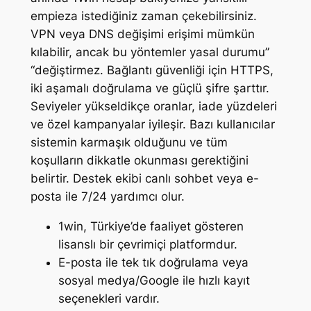
empieza istediğiniz zaman çekebilirsiniz.
VPN veya DNS değişimi erişimi mümkün
kılabilir, ancak bu yöntemler yasal durumu”
“değiştirmez. Bağlantı güvenliği için HTTPS,
iki aşamalı doğrulama ve güçlü şifre şarttır.
Seviyeler yükseldikçe oranlar, iade yüzdeleri
ve özel kampanyalar iyileşir. Bazı kullanıcılar
sistemin karmaşık olduğunu ve tüm
koşulların dikkatle okunması gerektiğini
belirtir. Destek ekibi canlı sohbet veya e-
posta ile 7/24 yardımcı olur.
1win, Türkiye’de faaliyet gösteren
lisanslı bir çevrimiçi platformdur.
E-posta ile tek tık doğrulama veya
sosyal medya/Google ile hızlı kayıt
seçenekleri vardır.