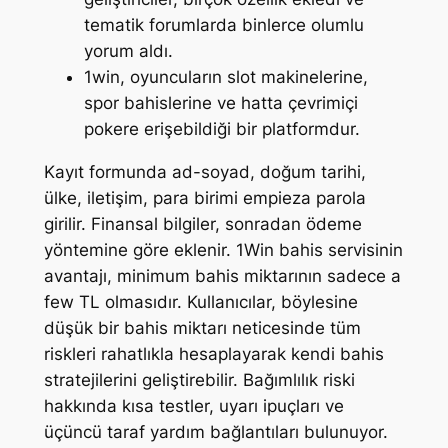
tematik forumlarda binlerce olumlu
yorum aldı.
1win, oyuncuların slot makinelerine,
spor bahislerine ve hatta çevrimiçi
pokere erişebildiği bir platformdur.
Kayıt formunda ad-soyad, doğum tarihi,
ülke, iletişim, para birimi empieza parola
girilir. Finansal bilgiler, sonradan ödeme
yöntemine göre eklenir. 1Win bahis servisinin
avantajı, minimum bahis miktarının sadece a
few TL olmasıdır. Kullanıcılar, böylesine
düşük bir bahis miktarı neticesinde tüm
riskleri rahatlıkla hesaplayarak kendi bahis
stratejilerini geliştirebilir. Bağımlılık riski
hakkında kısa testler, uyarı ipuçları ve
üçüncü taraf yardım bağlantıları bulunuyor.