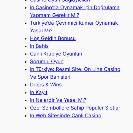
In Casino’da Oynamak Için Doğrulama
Yapmam Gerekir Mi?
Türkiye’da Çevrimiçi Kumar Oynamak
Yasal Mı?
Hoş Geldin Bonusu
In Bahis
Canlı Krupiye Oyunları
Sorumlu Oyun
In Türkiye: Resmi Site, On Line Casino
Ve Spor Bahisleri
Drops & Wins
In Kayıt
In Nelerdir Ve Yasal Mı?
Özel Sembollere Sahip Popüler Slotlar
In Web Sitesinde Canlı Casino