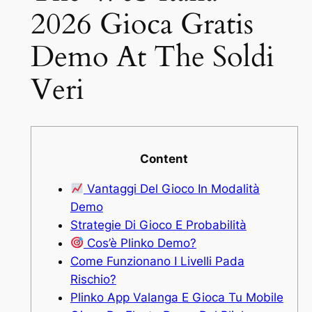
2026 Gioca Gratis
Demo At The Soldi
Veri
Content
Vantaggi Del Gioco In Modalità
Demo
Strategie Di Gioco E Probabilità
Cos’è Plinko Demo?
Come Funzionano I Livelli Pada
Rischio?
Plinko App Valanga E Gioca Tu Mobile