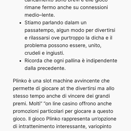
rimane fermo anche su connessioni
medio–lente.
Stiamo parlando dalam un
passatempo, algun modo per divertirsi
e rilassarsi ove purtroppo la dicha e il
problema possono essere, unito,
crudeli e ingiusti.
Ricorda che ogni pallina è indipendente
dalla precedente.
Plinko è una slot machine avvincente che
permette di giocare at the divertirsi ma allo
stesso tempo anche di vincere dei grandi
premi. Molti” “on line casino offrono anche
promozioni particolari per giocare a questo
gioco. Il gioco Plinko rappresenta un’opzione
di intrattenimento interessante, variopinto