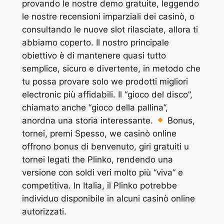
provando le nostre demo gratuite, leggendo
le nostre recensioni imparziali dei casinò, o
consultando le nuove slot rilasciate, allora ti
abbiamo coperto. Il nostro principale
obiettivo è di mantenere quasi tutto
semplice, sicuro e divertente, in metodo che
tu possa provare solo we prodotti migliori
electronic più affidabili. Il “gioco del disco”,
chiamato anche “gioco della pallina”,
anordna una storia interessante.
Bonus,
tornei, premi Spesso, we casinò online
offrono bonus di benvenuto, giri gratuiti u
tornei legati the Plinko, rendendo una
versione con soldi veri molto più “viva” e
competitiva. In Italia, il Plinko potrebbe
individuo disponibile in alcuni casinò online
autorizzati.