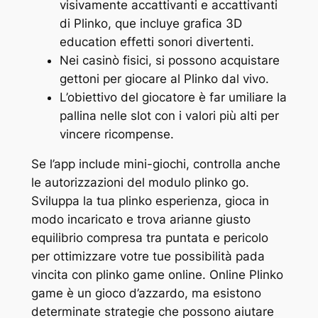
visivamente accattivanti e accattivanti
di Plinko, que incluye grafica 3D
education effetti sonori divertenti.
Nei casinò fisici, si possono acquistare
gettoni per giocare al Plinko dal vivo.
L’obiettivo del giocatore è far umiliare la
pallina nelle slot con i valori più alti per
vincere ricompense.
Se l’app include mini-giochi, controlla anche
le autorizzazioni del modulo plinko go.
Sviluppa la tua plinko esperienza, gioca in
modo incaricato e trova arianne giusto
equilibrio compresa tra puntata e pericolo
per ottimizzare votre tue possibilità pada
vincita con plinko game online. Online Plinko
game è un gioco d’azzardo, ma esistono
determinate strategie che possono aiutare