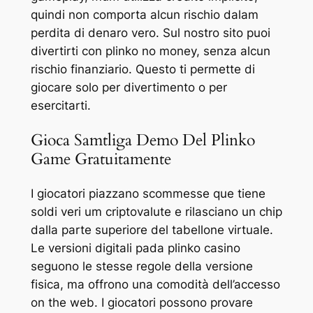
quindi non comporta alcun rischio dalam
perdita di denaro vero. Sul nostro sito puoi
divertirti con plinko no money, senza alcun
rischio finanziario. Questo ti permette di
giocare solo per divertimento o per
esercitarti.
Gioca Samtliga Demo Del Plinko
Game Gratuitamente
I giocatori piazzano scommesse que tiene
soldi veri um criptovalute e rilasciano un chip
dalla parte superiore del tabellone virtuale.
Le versioni digitali pada plinko casino
seguono le stesse regole della versione
fisica, ma offrono una comodità dell’accesso
on the web. I giocatori possono provare