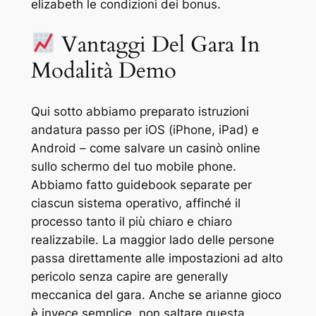
elizabeth le condizioni dei bonus.
Vantaggi Del Gara In
Modalità Demo
Qui sotto abbiamo preparato istruzioni
andatura passo per iOS (iPhone, iPad) e
Android – come salvare un casinò online
sullo schermo del tuo mobile phone.
Abbiamo fatto guidebook separate per
ciascun sistema operativo, affinché il
processo tanto il più chiaro e chiaro
realizzabile. La maggior lado delle persone
passa direttamente alle impostazioni ad alto
pericolo senza capire are generally
meccanica del gara. Anche se arianne gioco
è invece semplice, non saltare questa