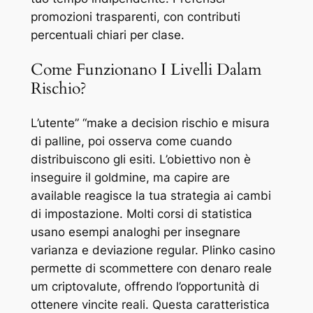
promozioni trasparenti, con contributi
percentuali chiari per clase.
Come Funzionano I Livelli Dalam
Rischio?
L’utente” “make a decision rischio e misura
di palline, poi osserva come cuando
distribuiscono gli esiti. L’obiettivo non è
inseguire il goldmine, ma capire are
available reagisce la tua strategia ai cambi
di impostazione. Molti corsi di statistica
usano esempi analoghi per insegnare
varianza e deviazione regular. Plinko casino
permette di scommettere con denaro reale
um criptovalute, offrendo l’opportunità di
ottenere vincite reali. Questa caratteristica