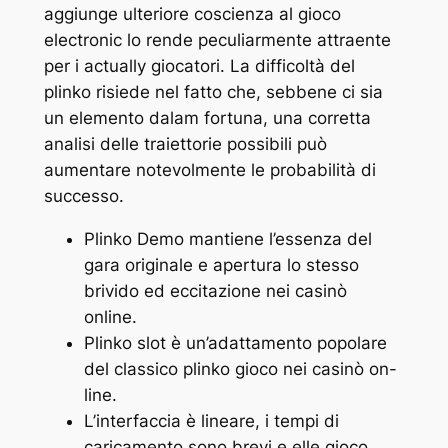
aggiunge ulteriore coscienza al gioco
electronic lo rende peculiarmente attraente
per i actually giocatori. La difficoltà del
plinko risiede nel fatto che, sebbene ci sia
un elemento dalam fortuna, una corretta
analisi delle traiettorie possibili può
aumentare notevolmente le probabilità di
successo.
Plinko Demo mantiene l’essenza del
gara originale e apertura lo stesso
brivido ed eccitazione nei casinò
online.
Plinko slot è un’adattamento popolare
del classico plinko gioco nei casinò on-
line.
L’interfaccia è lineare, i tempi di
caricamento sono brevi e elle gioco