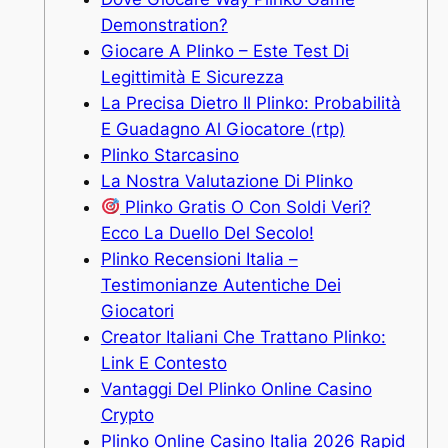
Demonstration?
Giocare A Plinko – Este Test Di
Legittimità E Sicurezza
La Precisa Dietro Il Plinko: Probabilità
E Guadagno Al Giocatore (rtp)
Plinko Starcasino
La Nostra Valutazione Di Plinko
Plinko Gratis O Con Soldi Veri?
Ecco La Duello Del Secolo!
Plinko Recensioni Italia –
Testimonianze Autentiche Dei
Giocatori
Creator Italiani Che Trattano Plinko:
Link E Contesto
Vantaggi Del Plinko Online Casino
Crypto
Plinko Online Casino Italia 2026 Rapid