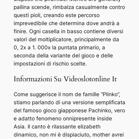
pallina scende, rimbalza casualmente contro
questi pioli, creando este percorso
imprevedibile che determina dove andrà a
finire. Ogni casella in basso contiene diversi
valori del moltiplicatore, principalmente da
0, 2x a 1. 000x la puntata primario, a
seconda della variante del gioco e delle
impostazioni di rischio scelte.
Informazioni Su Videoslotonline It
Come suggerisce il nom de famille “Plinko”,
stiamo parlando di una versione semplificata
del famoso gioco giapponese Pachinko, vero
e adatto fenomeno onnipresente inside
Asia. Il canto è rilassante elizabeth
dinamico, non mi è dispiaciuto, mother avrei