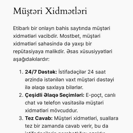
Müştəri Xidmətləri
Etibarlı bir onlayn bahis saytında müştəri
xidmətləri vacibdir. Mostbet, müştəri
xidmətləri sahəsində də yaxşı bir
repütasiyaya malikdir. Əsas xüsusiyyətləri
aşağıdakılardır:
24/7 Dəstək:
İstifadəçilər 24 saat
ərzində istənilən vaxt müştəri dəstəyi
ilə əlaqə saxlaya bilərlər.
Çeşidli Əlaqə Seçimləri:
E-poçt, canlı
chat və telefon vasitəsilə müştəri
xidmətləri mövcuddur.
Tez Cavab:
Müştəri xidmətləri, suallara
tez bir zamanda cavab verir, bu da