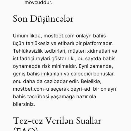
mövcuddur.
Son Düşüncələr
Ümumilikdə, mostbet.com onlayn bahis
üçün təhlükəsiz və etibarlı bir platformadır.
Təhlükəsizlik tədbirləri, müştəri xidmətləri və
istifadəçi rəyləri göstərir ki, bu saytda bahis
oynamaqda risk minimaldır. Eyni zamanda,
geniş bahis imkanları və cəlbedici bonuslar,
onu daha da cazibədar edir. Beləliklə,
mostbet.com-u seçərək qeyri-adi bir onlayn
bahis təcrübəsi yaşamağa hazır ola
bilərsiniz.
Tez-tez Verilən Suallar