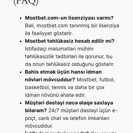
(FAQ)
Mostbet.com-un lisenziyası varmı?
Bəli, mostbet.com tanınmış bir lisenziya
ilə fəaliyyət göstərir.
Mostbet təhlükəsiz hesab edilir mi?
İstifadəçi məlumatları mühim
təhlükəsizlik tədbirləri ilə qorunur, bu
da onun təhlükəsiz olduğunu göstərir.
Bahis etmək üçün hansı idman
növləri mövcuddur?
Mostbet, futbol,
basketbol, tennis və daha bir çox
idman növünü əhatə edir.
Müştəri dəstəyi necə əlaqə saxlaya
bilərəm?
24/7 müştəri dəstəyi üçün e-
poçt, canlı chat və telefon imkanları
mövcuddur.